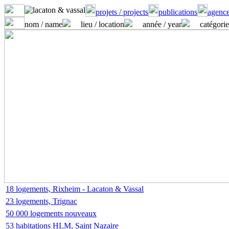
projets / projects
publications
agence
nom / name
lieu / location
année / year
catégorie
18 logements, Rixheim - Lacaton & Vassal
23 logements, Trignac
50 000 logements nouveaux
53 habitations HLM, Saint Nazaire