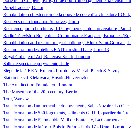
Porte de la Chapelle, Paris, étude pour l'aménagement et la densificat
Projet Lacoste, Dakar
Réhabilitation et extension de la nouvelle école d\'architecture LOCI
Réserves de la fondation Serralves, Porto
Résidence pour chercheurs, 107 logements, Cité Universitaire, Paris 
Radio Télévision Belge de la Communauté Française, Bruxelles (Rey
Rehabilitation and restructuring of buildings, Block Saint-Germain, P
Restructuration des ateliers RATP du site d'Italie, Paris 13
Royal College of Art, Battersea South, London
Salle de spectacle polyvalente, Lille
Siège de la CREA, Rouen - Lacaton & Vassal, Puech & Savoy
Station de ski Klekovaca, Bosnie-Herzégovine
The Architecture Foundation, London
The Museum of the 20th century, Berlin
Tour, Warsaw
Transformation d'un immeuble de logements, Saint-Nazaire, La Ches
Transformation de 530 logements, bâtiments G, H, I, quartier du Gra
Transformation de l\'immeuble Mail de Fontenay, La Courneuve
Transformation de la Tour Bois le Prêtre - Paris 17 - Druot, Lacaton 