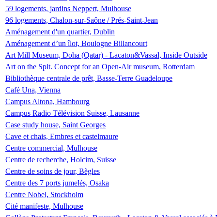
59 logements, jardins Neppert, Mulhouse
96 logements, Chalon-sur-Saône / Prés-Saint-Jean
Aménagement d'un quartier, Dublin
Aménagement d’un îlot, Boulogne Billancourt
Art Mill Museum, Doha (Qatar) - Lacaton&Vassal, Inside Outside
Art on the Spit. Concept for an Open-Air museum, Rotterdam
Bibliothèque centrale de prêt, Basse-Terre Guadeloupe
Café Una, Vienna
Campus Altona, Hambourg
Campus Radio Télévision Suisse, Lausanne
Case study house, Saint Georges
Cave et chais, Embres et castelmaure
Centre commercial, Mulhouse
Centre de recherche, Holcim, Suisse
Centre de soins de jour, Bègles
Centre des 7 ports jumelés, Osaka
Centre Nobel, Stockholm
Cité manifeste, Mulhouse