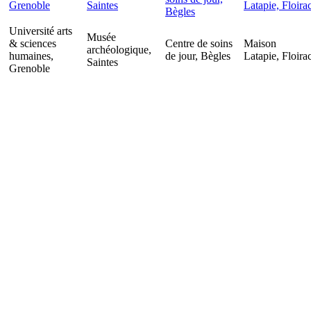
Université arts
Musée
& sciences
Centre de soins
Maison
archéologique,
humaines,
de jour, Bègles
Latapie, Floira
Saintes
Grenoble