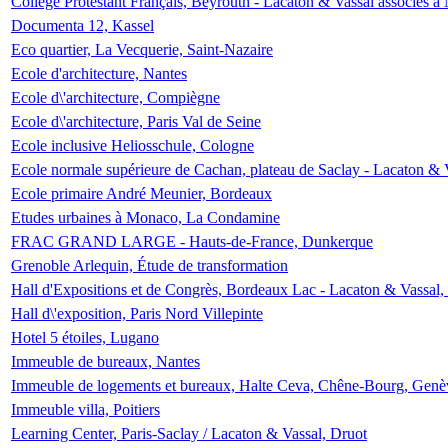
Collège Protestant Français, Beyrouth - Lacaton & Vassal associés à N
Documenta 12, Kassel
Eco quartier, La Vecquerie, Saint-Nazaire
Ecole d'architecture, Nantes
Ecole d\'architecture, Compiègne
Ecole d\'architecture, Paris Val de Seine
Ecole inclusive Heliosschule, Cologne
Ecole normale supérieure de Cachan, plateau de Saclay - Lacaton & 
Ecole primaire André Meunier, Bordeaux
Etudes urbaines à Monaco, La Condamine
FRAC GRAND LARGE - Hauts-de-France, Dunkerque
Grenoble Arlequin, Étude de transformation
Hall d'Expositions et de Congrès, Bordeaux Lac - Lacaton & Vassal
Hall d\'exposition, Paris Nord Villepinte
Hotel 5 étoiles, Lugano
Immeuble de bureaux, Nantes
Immeuble de logements et bureaux, Halte Ceva, Chêne-Bourg, Genè
Immeuble villa, Poitiers
Learning Center, Paris-Saclay / Lacaton & Vassal, Druot