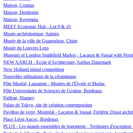
Maison, Coutras
Maison, Dordogne
Maison, Keremma
MEET Economic Hub - Lot 9 & 10
Musée archéologique, Saintes
Musée de la ville de Guangzhou, Chine
Musée du Louvres Lens
Museum of London Smithfield Market - Lacaton & Vassal with Pernil
NEW AARCH - Ecole d'Architecture, Aarhus Danemark
New Holland island competition
Nouvelles utilisations de la céraminque
Pôle Muséal, Lausanne - Musées de l'Élysée et Mudac
Pôle Universitaire de Sciences de Gestion, Bordeaux
Paillote, Niamey
Palais de Tokyo, site de création contemporaine
Pavillon de verre, Montréal - Lacaton & Vassal, Frédéric Druot arch
Place Léon Aucoc, Bordeaux
PLUS - Les grands ensembles de logements - Territoires d'exception 