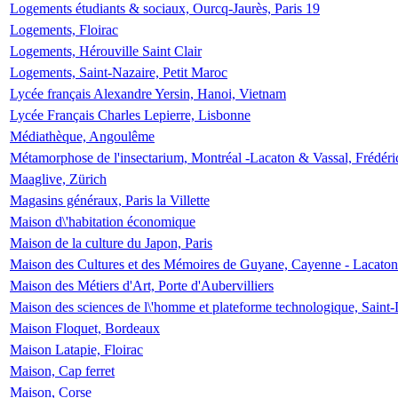
Logements étudiants & sociaux, Ourcq-Jaurès, Paris 19
Logements, Floirac
Logements, Hérouville Saint Clair
Logements, Saint-Nazaire, Petit Maroc
Lycée français Alexandre Yersin, Hanoi, Vietnam
Lycée Français Charles Lepierre, Lisbonne
Médiathèque, Angoulême
Métamorphose de l'insectarium, Montréal -Lacaton & Vassal, Frédéri
Maaglive, Zürich
Magasins généraux, Paris la Villette
Maison d\'habitation économique
Maison de la culture du Japon, Paris
Maison des Cultures et des Mémoires de Guyane, Cayenne - Lacaton
Maison des Métiers d'Art, Porte d'Aubervilliers
Maison des sciences de l\'homme et plateforme technologique, Saint
Maison Floquet, Bordeaux
Maison Latapie, Floirac
Maison, Cap ferret
Maison, Corse