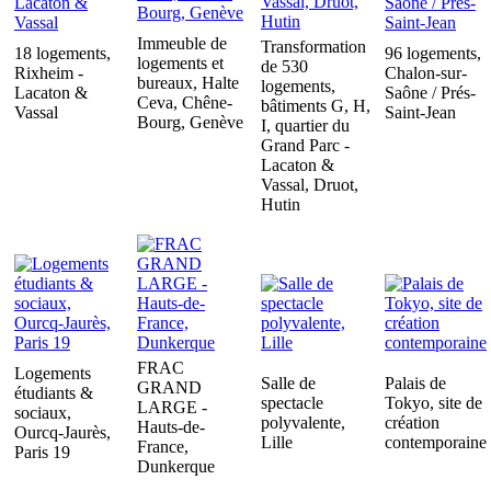
Immeuble de
Transformation
18 logements,
96 logements,
logements et
de 530
Rixheim -
Chalon-sur-
bureaux, Halte
logements,
Lacaton &
Saône / Prés-
Ceva, Chêne-
bâtiments G, H,
Vassal
Saint-Jean
Bourg, Genève
I, quartier du
Grand Parc -
Lacaton &
Vassal, Druot,
Hutin
FRAC
Logements
Salle de
Palais de
GRAND
étudiants &
spectacle
Tokyo, site de
LARGE -
sociaux,
polyvalente,
création
Hauts-de-
Ourcq-Jaurès,
Lille
contemporaine
France,
Paris 19
Dunkerque