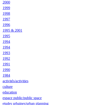
2000
1999
1998
1997
1996
1995 & 2001
1995
1994
1994
1993
1992
1991
1990
1984
activités/activities
culture
education
espace public/public space
etudes urbaines/urban planning