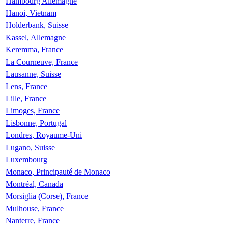
Hambourg Allemagne
Hanoi, Vietnam
Holderbank, Suisse
Kassel, Allemagne
Keremma, France
La Courneuve, France
Lausanne, Suisse
Lens, France
Lille, France
Limoges, France
Lisbonne, Portugal
Londres, Royaume-Uni
Lugano, Suisse
Luxembourg
Monaco, Principauté de Monaco
Montréal, Canada
Morsiglia (Corse), France
Mulhouse, France
Nanterre, France