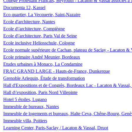
Collège Protestant Français, Beyrouth - Lacaton & Vassal associés à N
Documenta 12, Kassel
Eco quartier, La Vecquerie, Saint-Nazaire
Ecole d'architecture, Nantes
Ecole d\'architecture, Compiègne
Ecole d\'architecture, Paris Val de Seine
Ecole inclusive Heliosschule, Cologne
Ecole normale supérieure de Cachan, plateau de Saclay - Lacaton & 
Ecole primaire André Meunier, Bordeaux
Etudes urbaines à Monaco, La Condamine
FRAC GRAND LARGE - Hauts-de-France, Dunkerque
Grenoble Arlequin, Étude de transformation
Hall d'Expositions et de Congrès, Bordeaux Lac - Lacaton & Vassal
Hall d\'exposition, Paris Nord Villepinte
Hotel 5 étoiles, Lugano
Immeuble de bureaux, Nantes
Immeuble de logements et bureaux, Halte Ceva, Chêne-Bourg, Genè
Immeuble villa, Poitiers
Learning Center, Paris-Saclay / Lacaton & Vassal, Druot