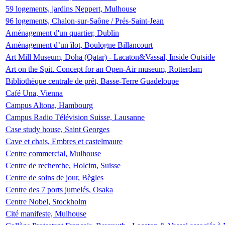
59 logements, jardins Neppert, Mulhouse
96 logements, Chalon-sur-Saône / Prés-Saint-Jean
Aménagement d'un quartier, Dublin
Aménagement d’un îlot, Boulogne Billancourt
Art Mill Museum, Doha (Qatar) - Lacaton&Vassal, Inside Outside
Art on the Spit. Concept for an Open-Air museum, Rotterdam
Bibliothèque centrale de prêt, Basse-Terre Guadeloupe
Café Una, Vienna
Campus Altona, Hambourg
Campus Radio Télévision Suisse, Lausanne
Case study house, Saint Georges
Cave et chais, Embres et castelmaure
Centre commercial, Mulhouse
Centre de recherche, Holcim, Suisse
Centre de soins de jour, Bègles
Centre des 7 ports jumelés, Osaka
Centre Nobel, Stockholm
Cité manifeste, Mulhouse