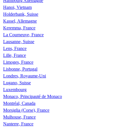
Hambourg Allemagne
Hanoi, Vietnam
Holderbank, Suisse
Kassel, Allemagne
Keremma, France
La Courneuve, France
Lausanne, Suisse
Lens, France
Lille, France
Limoges, France
Lisbonne, Portugal
Londres, Royaume-Uni
Lugano, Suisse
Luxembourg
Monaco, Principauté de Monaco
Montréal, Canada
Morsiglia (Corse), France
Mulhouse, France
Nanterre, France