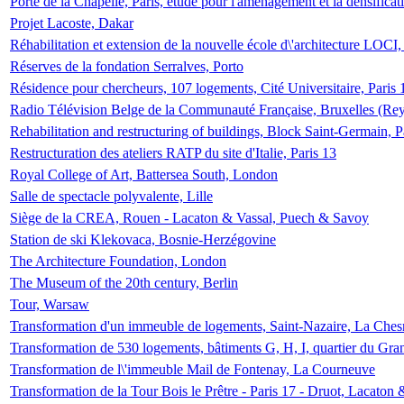
Porte de la Chapelle, Paris, étude pour l'aménagement et la densificat
Projet Lacoste, Dakar
Réhabilitation et extension de la nouvelle école d\'architecture LOCI
Réserves de la fondation Serralves, Porto
Résidence pour chercheurs, 107 logements, Cité Universitaire, Paris 
Radio Télévision Belge de la Communauté Française, Bruxelles (Rey
Rehabilitation and restructuring of buildings, Block Saint-Germain, P
Restructuration des ateliers RATP du site d'Italie, Paris 13
Royal College of Art, Battersea South, London
Salle de spectacle polyvalente, Lille
Siège de la CREA, Rouen - Lacaton & Vassal, Puech & Savoy
Station de ski Klekovaca, Bosnie-Herzégovine
The Architecture Foundation, London
The Museum of the 20th century, Berlin
Tour, Warsaw
Transformation d'un immeuble de logements, Saint-Nazaire, La Ches
Transformation de 530 logements, bâtiments G, H, I, quartier du Gra
Transformation de l\'immeuble Mail de Fontenay, La Courneuve
Transformation de la Tour Bois le Prêtre - Paris 17 - Druot, Lacaton 