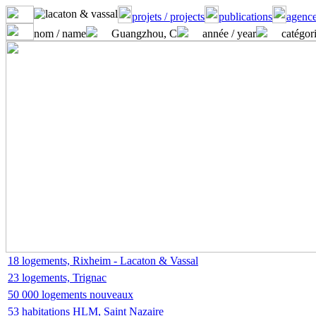
projets / projects
publications
agence
nom / name
Guangzhou, C
année / year
catégori
18 logements, Rixheim - Lacaton & Vassal
23 logements, Trignac
50 000 logements nouveaux
53 habitations HLM, Saint Nazaire