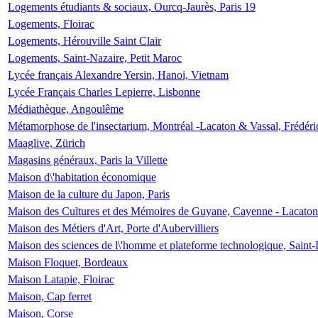
Logements étudiants & sociaux, Ourcq-Jaurès, Paris 19
Logements, Floirac
Logements, Hérouville Saint Clair
Logements, Saint-Nazaire, Petit Maroc
Lycée français Alexandre Yersin, Hanoi, Vietnam
Lycée Français Charles Lepierre, Lisbonne
Médiathèque, Angoulême
Métamorphose de l'insectarium, Montréal -Lacaton & Vassal, Frédéri
Maaglive, Zürich
Magasins généraux, Paris la Villette
Maison d\'habitation économique
Maison de la culture du Japon, Paris
Maison des Cultures et des Mémoires de Guyane, Cayenne - Lacaton
Maison des Métiers d'Art, Porte d'Aubervilliers
Maison des sciences de l\'homme et plateforme technologique, Saint
Maison Floquet, Bordeaux
Maison Latapie, Floirac
Maison, Cap ferret
Maison, Corse