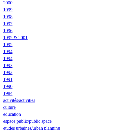
2000
1999
1998
1997
1996
1995 & 2001
1995
1994
1994
1993
1992
1991
1990
1984
activités/activities
culture
education
espace public/public space
etudes urbaines/urban planning