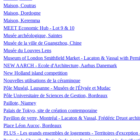
Maison, Coutras
Maison, Dordogne
Maison, Keremma
MEET Economic Hub - Lot 9 & 10
Musée archéologique, Saintes
Musée de la ville de Guangzhou, Chine
Musée du Louvres Lens
Museum of London Smithfield Market - Lacaton & Vassal with Pernil
NEW AARCH - Ecole d'Architecture, Aarhus Danemark
New Holland island competition
Nouvelles utilisations de la céraminque
Pôle Muséal, Lausanne - Musées de l'Élysée et Mudac
Pôle Universitaire de Sciences de Gestion, Bordeaux
Paillote, Niamey
Palais de Tokyo, site de création contemporaine
Pavillon de verre, Montréal - Lacaton & Vassal, Frédéric Druot arch
Place Léon Aucoc, Bordeaux
PLUS - Les grands ensembles de logements - Territoires d'exception 