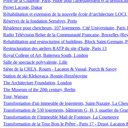
Porte de la Chapelle, Paris, étude pour l'aménagement et la densificat
Projet Lacoste, Dakar
Réhabilitation et extension de la nouvelle école d\'architecture LOCI
Réserves de la fondation Serralves, Porto
Résidence pour chercheurs, 107 logements, Cité Universitaire, Paris 
Radio Télévision Belge de la Communauté Française, Bruxelles (Rey
Rehabilitation and restructuring of buildings, Block Saint-Germain, P
Restructuration des ateliers RATP du site d'Italie, Paris 13
Royal College of Art, Battersea South, London
Salle de spectacle polyvalente, Lille
Siège de la CREA, Rouen - Lacaton & Vassal, Puech & Savoy
Station de ski Klekovaca, Bosnie-Herzégovine
The Architecture Foundation, London
The Museum of the 20th century, Berlin
Tour, Warsaw
Transformation d'un immeuble de logements, Saint-Nazaire, La Ches
Transformation de 530 logements, bâtiments G, H, I, quartier du Gra
Transformation de l\'immeuble Mail de Fontenay, La Courneuve
Transformation de la Tour Bois le Prêtre - Paris 17 - Druot, Lacaton 