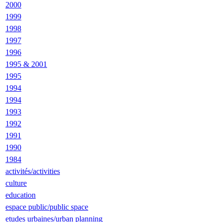
2000
1999
1998
1997
1996
1995 & 2001
1995
1994
1994
1993
1992
1991
1990
1984
activités/activities
culture
education
espace public/public space
etudes urbaines/urban planning