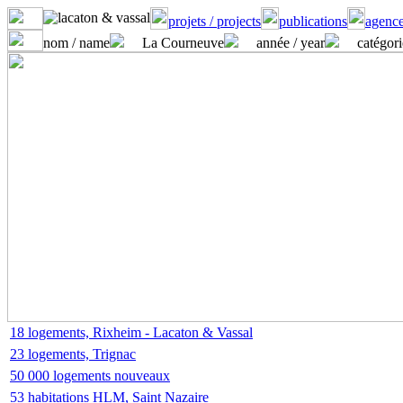
projets / projects
publications
agence
nom / name
La Courneuve
année / year
catégori
18 logements, Rixheim - Lacaton & Vassal
23 logements, Trignac
50 000 logements nouveaux
53 habitations HLM, Saint Nazaire