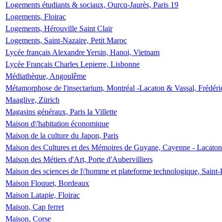
Logements étudiants & sociaux, Ourcq-Jaurès, Paris 19
Logements, Floirac
Logements, Hérouville Saint Clair
Logements, Saint-Nazaire, Petit Maroc
Lycée français Alexandre Yersin, Hanoi, Vietnam
Lycée Français Charles Lepierre, Lisbonne
Médiathèque, Angoulême
Métamorphose de l'insectarium, Montréal -Lacaton & Vassal, Frédéri
Maaglive, Zürich
Magasins généraux, Paris la Villette
Maison d\'habitation économique
Maison de la culture du Japon, Paris
Maison des Cultures et des Mémoires de Guyane, Cayenne - Lacaton
Maison des Métiers d'Art, Porte d'Aubervilliers
Maison des sciences de l\'homme et plateforme technologique, Saint
Maison Floquet, Bordeaux
Maison Latapie, Floirac
Maison, Cap ferret
Maison, Corse