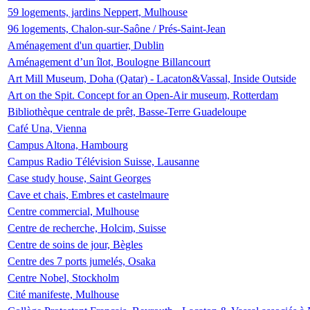
59 logements, jardins Neppert, Mulhouse
96 logements, Chalon-sur-Saône / Prés-Saint-Jean
Aménagement d'un quartier, Dublin
Aménagement d’un îlot, Boulogne Billancourt
Art Mill Museum, Doha (Qatar) - Lacaton&Vassal, Inside Outside
Art on the Spit. Concept for an Open-Air museum, Rotterdam
Bibliothèque centrale de prêt, Basse-Terre Guadeloupe
Café Una, Vienna
Campus Altona, Hambourg
Campus Radio Télévision Suisse, Lausanne
Case study house, Saint Georges
Cave et chais, Embres et castelmaure
Centre commercial, Mulhouse
Centre de recherche, Holcim, Suisse
Centre de soins de jour, Bègles
Centre des 7 ports jumelés, Osaka
Centre Nobel, Stockholm
Cité manifeste, Mulhouse