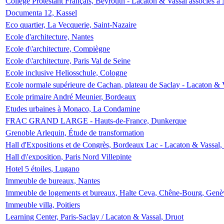
Collège Protestant Français, Beyrouth - Lacaton & Vassal associés à N
Documenta 12, Kassel
Eco quartier, La Vecquerie, Saint-Nazaire
Ecole d'architecture, Nantes
Ecole d\'architecture, Compiègne
Ecole d\'architecture, Paris Val de Seine
Ecole inclusive Heliosschule, Cologne
Ecole normale supérieure de Cachan, plateau de Saclay - Lacaton & 
Ecole primaire André Meunier, Bordeaux
Etudes urbaines à Monaco, La Condamine
FRAC GRAND LARGE - Hauts-de-France, Dunkerque
Grenoble Arlequin, Étude de transformation
Hall d'Expositions et de Congrès, Bordeaux Lac - Lacaton & Vassal
Hall d\'exposition, Paris Nord Villepinte
Hotel 5 étoiles, Lugano
Immeuble de bureaux, Nantes
Immeuble de logements et bureaux, Halte Ceva, Chêne-Bourg, Genè
Immeuble villa, Poitiers
Learning Center, Paris-Saclay / Lacaton & Vassal, Druot