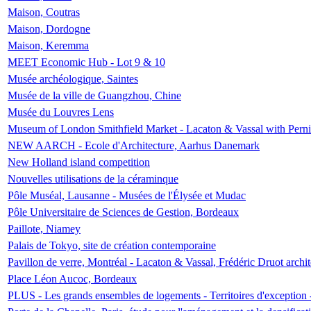
Maison, Coutras
Maison, Dordogne
Maison, Keremma
MEET Economic Hub - Lot 9 & 10
Musée archéologique, Saintes
Musée de la ville de Guangzhou, Chine
Musée du Louvres Lens
Museum of London Smithfield Market - Lacaton & Vassal with Pernil
NEW AARCH - Ecole d'Architecture, Aarhus Danemark
New Holland island competition
Nouvelles utilisations de la céraminque
Pôle Muséal, Lausanne - Musées de l'Élysée et Mudac
Pôle Universitaire de Sciences de Gestion, Bordeaux
Paillote, Niamey
Palais de Tokyo, site de création contemporaine
Pavillon de verre, Montréal - Lacaton & Vassal, Frédéric Druot arch
Place Léon Aucoc, Bordeaux
PLUS - Les grands ensembles de logements - Territoires d'exception 