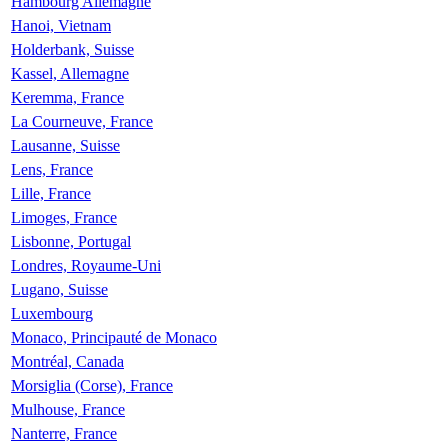
Hambourg Allemagne
Hanoi, Vietnam
Holderbank, Suisse
Kassel, Allemagne
Keremma, France
La Courneuve, France
Lausanne, Suisse
Lens, France
Lille, France
Limoges, France
Lisbonne, Portugal
Londres, Royaume-Uni
Lugano, Suisse
Luxembourg
Monaco, Principauté de Monaco
Montréal, Canada
Morsiglia (Corse), France
Mulhouse, France
Nanterre, France