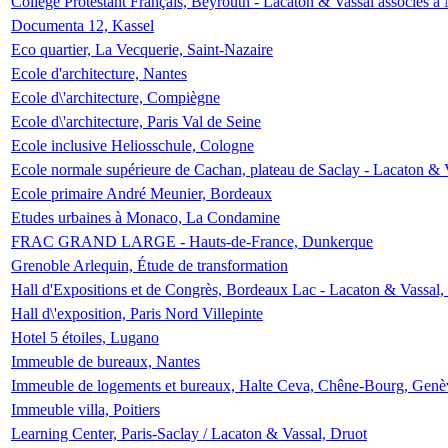
Collège Protestant Français, Beyrouth - Lacaton & Vassal associés à N
Documenta 12, Kassel
Eco quartier, La Vecquerie, Saint-Nazaire
Ecole d'architecture, Nantes
Ecole d\'architecture, Compiègne
Ecole d\'architecture, Paris Val de Seine
Ecole inclusive Heliosschule, Cologne
Ecole normale supérieure de Cachan, plateau de Saclay - Lacaton & 
Ecole primaire André Meunier, Bordeaux
Etudes urbaines à Monaco, La Condamine
FRAC GRAND LARGE - Hauts-de-France, Dunkerque
Grenoble Arlequin, Étude de transformation
Hall d'Expositions et de Congrès, Bordeaux Lac - Lacaton & Vassal
Hall d\'exposition, Paris Nord Villepinte
Hotel 5 étoiles, Lugano
Immeuble de bureaux, Nantes
Immeuble de logements et bureaux, Halte Ceva, Chêne-Bourg, Genè
Immeuble villa, Poitiers
Learning Center, Paris-Saclay / Lacaton & Vassal, Druot