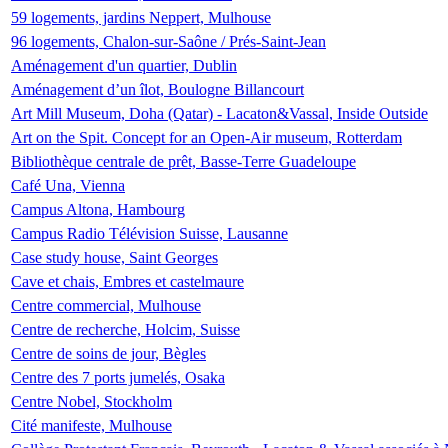
59 logements, jardins Neppert, Mulhouse
96 logements, Chalon-sur-Saône / Prés-Saint-Jean
Aménagement d'un quartier, Dublin
Aménagement d’un îlot, Boulogne Billancourt
Art Mill Museum, Doha (Qatar) - Lacaton&Vassal, Inside Outside
Art on the Spit. Concept for an Open-Air museum, Rotterdam
Bibliothèque centrale de prêt, Basse-Terre Guadeloupe
Café Una, Vienna
Campus Altona, Hambourg
Campus Radio Télévision Suisse, Lausanne
Case study house, Saint Georges
Cave et chais, Embres et castelmaure
Centre commercial, Mulhouse
Centre de recherche, Holcim, Suisse
Centre de soins de jour, Bègles
Centre des 7 ports jumelés, Osaka
Centre Nobel, Stockholm
Cité manifeste, Mulhouse