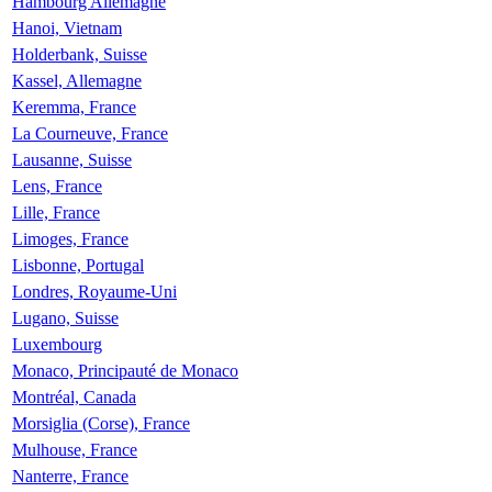
Hambourg Allemagne
Hanoi, Vietnam
Holderbank, Suisse
Kassel, Allemagne
Keremma, France
La Courneuve, France
Lausanne, Suisse
Lens, France
Lille, France
Limoges, France
Lisbonne, Portugal
Londres, Royaume-Uni
Lugano, Suisse
Luxembourg
Monaco, Principauté de Monaco
Montréal, Canada
Morsiglia (Corse), France
Mulhouse, France
Nanterre, France