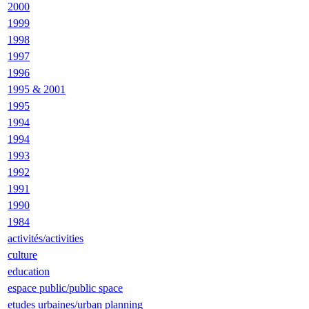
2000
1999
1998
1997
1996
1995 & 2001
1995
1994
1994
1993
1992
1991
1990
1984
activités/activities
culture
education
espace public/public space
etudes urbaines/urban planning