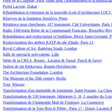
Porte de la Chapelle, Paris, étude pour l'aménagement et la densificat
Projet Lacoste, Dakar
Réhabilitation et extension de la nouvelle école d\'architecture LOCI
Réserves de la fondation Serralves, Porto
Résidence pour chercheurs, 107 logements, Cité Universitaire, Paris 
Radio Télévision Belge de la Communauté Française, Bruxelles (Rey
Rehabilitation and restructuring of buildings, Block Saint-Germain, P
Restructuration des ateliers RATP du site d'Italie, Paris 13
Royal College of Art, Battersea South, London
Salle de spectacle polyvalente, Lille
Siège de la CREA, Rouen - Lacaton & Vassal, Puech & Savoy
Station de ski Klekovaca, Bosnie-Herzégovine
The Architecture Foundation, London
The Museum of the 20th century, Berlin
Tour, Warsaw
Transformation d'un immeuble de logements, Saint-Nazaire, La Ches
Transformation de 530 logements, bâtiments G, H, I, quartier du Gra
Transformation de l\'immeuble Mail de Fontenay, La Courneuve
Transformation de la Tour Bois le Prêtre - Paris 17 - Druot, Lacaton 