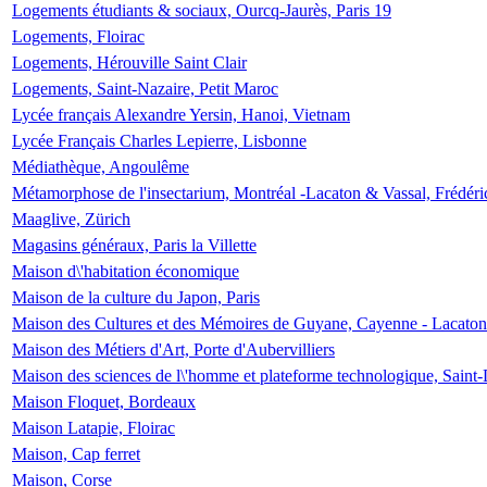
Logements étudiants & sociaux, Ourcq-Jaurès, Paris 19
Logements, Floirac
Logements, Hérouville Saint Clair
Logements, Saint-Nazaire, Petit Maroc
Lycée français Alexandre Yersin, Hanoi, Vietnam
Lycée Français Charles Lepierre, Lisbonne
Médiathèque, Angoulême
Métamorphose de l'insectarium, Montréal -Lacaton & Vassal, Frédéri
Maaglive, Zürich
Magasins généraux, Paris la Villette
Maison d\'habitation économique
Maison de la culture du Japon, Paris
Maison des Cultures et des Mémoires de Guyane, Cayenne - Lacaton
Maison des Métiers d'Art, Porte d'Aubervilliers
Maison des sciences de l\'homme et plateforme technologique, Saint
Maison Floquet, Bordeaux
Maison Latapie, Floirac
Maison, Cap ferret
Maison, Corse