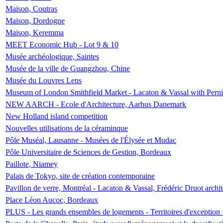
Maison, Coutras
Maison, Dordogne
Maison, Keremma
MEET Economic Hub - Lot 9 & 10
Musée archéologique, Saintes
Musée de la ville de Guangzhou, Chine
Musée du Louvres Lens
Museum of London Smithfield Market - Lacaton & Vassal with Pernil
NEW AARCH - Ecole d'Architecture, Aarhus Danemark
New Holland island competition
Nouvelles utilisations de la céraminque
Pôle Muséal, Lausanne - Musées de l'Élysée et Mudac
Pôle Universitaire de Sciences de Gestion, Bordeaux
Paillote, Niamey
Palais de Tokyo, site de création contemporaine
Pavillon de verre, Montréal - Lacaton & Vassal, Frédéric Druot arch
Place Léon Aucoc, Bordeaux
PLUS - Les grands ensembles de logements - Territoires d'exception 