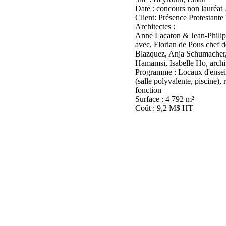
Date : concours non lauréat
Client: Présence Protestante
Architectes :
Anne Lacaton & Jean-Philip
avec, Florian de Pous chef 
Blazquez, Anja Schumacher,
Hamamsi, Isabelle Ho, archit
Programme : Locaux d'ensei
(salle polyvalente, piscine),
fonction
Surface : 4 792 m²
Coût : 9,2 M$ HT