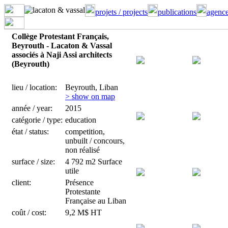
projets / projects
publications
agence
Collège Protestant Français,
Beyrouth - Lacaton & Vassal
associés à Naji Assi architects
(Beyrouth)
lieu / location:
Beyrouth, Liban
> show on map
année / year:
2015
catégorie / type:
education
état / status:
competition,
unbuilt / concours,
non réalisé
surface / size:
4 792 m2 Surface
utile
client:
Présence
Protestante
Française au Liban
coût / cost:
9,2 M$ HT