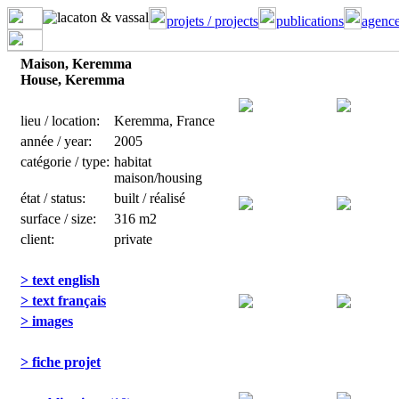
projets / projects
publications
agence
Maison, Keremma
House, Keremma
lieu / location:
Keremma, France
année / year:
2005
catégorie / type:
habitat
maison/housing
état / status:
built / réalisé
surface / size:
316 m2
client:
private
> text english
> text français
> images
> fiche projet