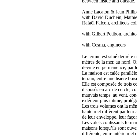
between inside and outside.
Anne Lacaton & Jean Philipp
with David Duchein, Mathie
Rafaël Falcon, architects col
with Gilbert Petibon, archite
with Cesma, engineers
Le terrain est situé derrière
mètres de la mer, au nord. On
devine en permanence, par le
La maison est calée parallèl
terrain, entre une lisière bois
Elle est composée de trois c
disposés en arc de cercle, c
mauvais temps, au vent, con
extérieur plus intime, protég
Les trois volumes ont la mê
hauteur et diffèrent par leur
de leur enveloppe, leur faço
Les volets coulissants ferman
maisons lorsqu’ils sont ouver
différente, entre intérieur et 