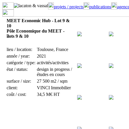
projets / projects
publications
agence
MEET Economic Hub - Lot 9 &
10
Pôle Economique du MEET -
îlots 9 & 10
lieu / location:
Toulouse, France
année / year:
2021
catégorie / type:
activités/activities
état / status:
design in progress /
études en cours
surface / size:
27 500 m2 / sqm
client:
VINCI Immobilier
coût / cost:
34,5 M€ HT