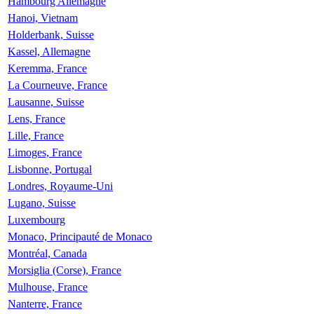
Hambourg Allemagne
Hanoi, Vietnam
Holderbank, Suisse
Kassel, Allemagne
Keremma, France
La Courneuve, France
Lausanne, Suisse
Lens, France
Lille, France
Limoges, France
Lisbonne, Portugal
Londres, Royaume-Uni
Lugano, Suisse
Luxembourg
Monaco, Principauté de Monaco
Montréal, Canada
Morsiglia (Corse), France
Mulhouse, France
Nanterre, France