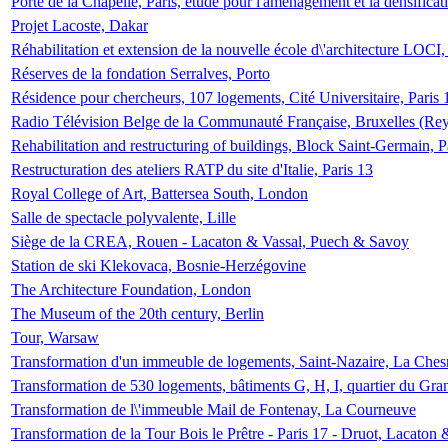
Porte de la Chapelle, Paris, étude pour l'aménagement et la densificat
Projet Lacoste, Dakar
Réhabilitation et extension de la nouvelle école d\'architecture LOCI
Réserves de la fondation Serralves, Porto
Résidence pour chercheurs, 107 logements, Cité Universitaire, Paris 
Radio Télévision Belge de la Communauté Française, Bruxelles (Rey
Rehabilitation and restructuring of buildings, Block Saint-Germain, P
Restructuration des ateliers RATP du site d'Italie, Paris 13
Royal College of Art, Battersea South, London
Salle de spectacle polyvalente, Lille
Siège de la CREA, Rouen - Lacaton & Vassal, Puech & Savoy
Station de ski Klekovaca, Bosnie-Herzégovine
The Architecture Foundation, London
The Museum of the 20th century, Berlin
Tour, Warsaw
Transformation d'un immeuble de logements, Saint-Nazaire, La Ches
Transformation de 530 logements, bâtiments G, H, I, quartier du Gra
Transformation de l\'immeuble Mail de Fontenay, La Courneuve
Transformation de la Tour Bois le Prêtre - Paris 17 - Druot, Lacaton 