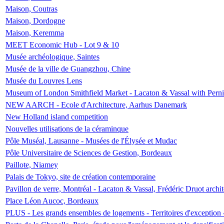
Maison, Coutras
Maison, Dordogne
Maison, Keremma
MEET Economic Hub - Lot 9 & 10
Musée archéologique, Saintes
Musée de la ville de Guangzhou, Chine
Musée du Louvres Lens
Museum of London Smithfield Market - Lacaton & Vassal with Pernil
NEW AARCH - Ecole d'Architecture, Aarhus Danemark
New Holland island competition
Nouvelles utilisations de la céraminque
Pôle Muséal, Lausanne - Musées de l'Élysée et Mudac
Pôle Universitaire de Sciences de Gestion, Bordeaux
Paillote, Niamey
Palais de Tokyo, site de création contemporaine
Pavillon de verre, Montréal - Lacaton & Vassal, Frédéric Druot arch
Place Léon Aucoc, Bordeaux
PLUS - Les grands ensembles de logements - Territoires d'exception 