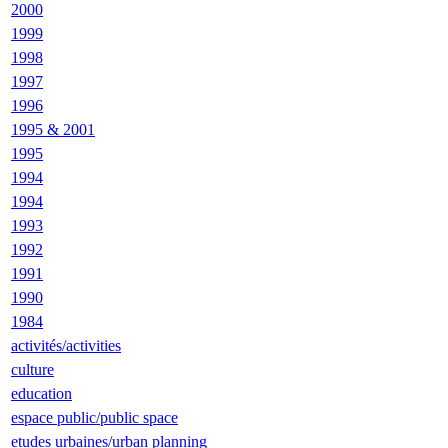
2000
1999
1998
1997
1996
1995 & 2001
1995
1994
1994
1993
1992
1991
1990
1984
activités/activities
culture
education
espace public/public space
etudes urbaines/urban planning