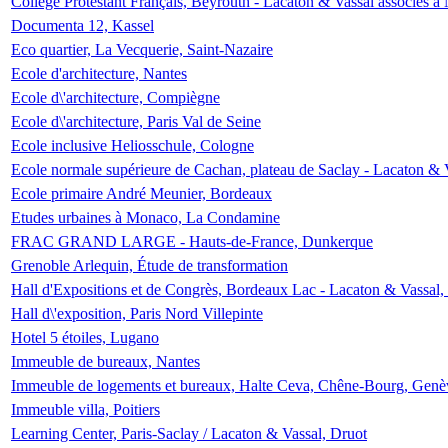
Collège Protestant Français, Beyrouth - Lacaton & Vassal associés à N
Documenta 12, Kassel
Eco quartier, La Vecquerie, Saint-Nazaire
Ecole d'architecture, Nantes
Ecole d\'architecture, Compiègne
Ecole d\'architecture, Paris Val de Seine
Ecole inclusive Heliosschule, Cologne
Ecole normale supérieure de Cachan, plateau de Saclay - Lacaton & 
Ecole primaire André Meunier, Bordeaux
Etudes urbaines à Monaco, La Condamine
FRAC GRAND LARGE - Hauts-de-France, Dunkerque
Grenoble Arlequin, Étude de transformation
Hall d'Expositions et de Congrès, Bordeaux Lac - Lacaton & Vassal
Hall d\'exposition, Paris Nord Villepinte
Hotel 5 étoiles, Lugano
Immeuble de bureaux, Nantes
Immeuble de logements et bureaux, Halte Ceva, Chêne-Bourg, Genè
Immeuble villa, Poitiers
Learning Center, Paris-Saclay / Lacaton & Vassal, Druot