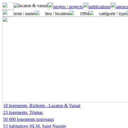
projets / projects
publications
agence
nom / name
lieu / location
1994
catégorie / type
18 logements, Rixheim - Lacaton & Vassal
23 logements, Trignac
50 000 logements nouveaux
53 habitations HLM, Saint Nazaire