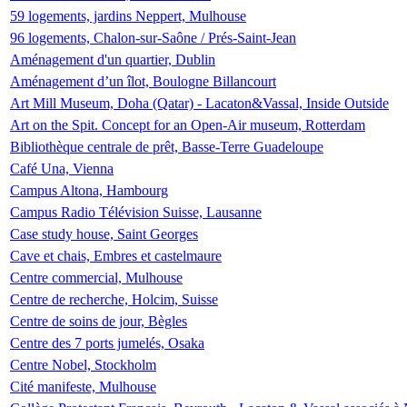
59 logements, jardins Neppert, Mulhouse
96 logements, Chalon-sur-Saône / Prés-Saint-Jean
Aménagement d'un quartier, Dublin
Aménagement d’un îlot, Boulogne Billancourt
Art Mill Museum, Doha (Qatar) - Lacaton&Vassal, Inside Outside
Art on the Spit. Concept for an Open-Air museum, Rotterdam
Bibliothèque centrale de prêt, Basse-Terre Guadeloupe
Café Una, Vienna
Campus Altona, Hambourg
Campus Radio Télévision Suisse, Lausanne
Case study house, Saint Georges
Cave et chais, Embres et castelmaure
Centre commercial, Mulhouse
Centre de recherche, Holcim, Suisse
Centre de soins de jour, Bègles
Centre des 7 ports jumelés, Osaka
Centre Nobel, Stockholm
Cité manifeste, Mulhouse