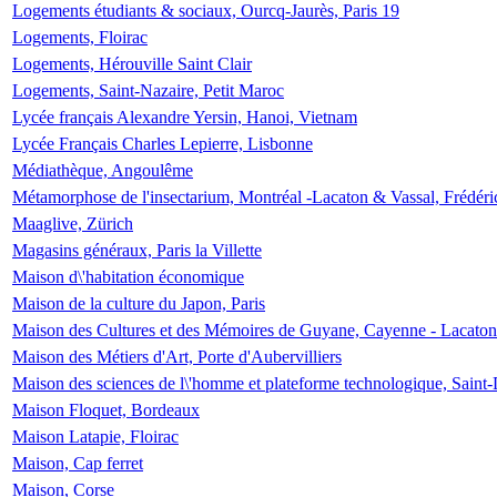
Logements étudiants & sociaux, Ourcq-Jaurès, Paris 19
Logements, Floirac
Logements, Hérouville Saint Clair
Logements, Saint-Nazaire, Petit Maroc
Lycée français Alexandre Yersin, Hanoi, Vietnam
Lycée Français Charles Lepierre, Lisbonne
Médiathèque, Angoulême
Métamorphose de l'insectarium, Montréal -Lacaton & Vassal, Frédéri
Maaglive, Zürich
Magasins généraux, Paris la Villette
Maison d\'habitation économique
Maison de la culture du Japon, Paris
Maison des Cultures et des Mémoires de Guyane, Cayenne - Lacaton
Maison des Métiers d'Art, Porte d'Aubervilliers
Maison des sciences de l\'homme et plateforme technologique, Saint
Maison Floquet, Bordeaux
Maison Latapie, Floirac
Maison, Cap ferret
Maison, Corse