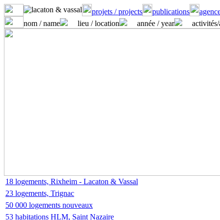
projets / projects
publications
agence
nom / name
lieu / location
année / year
activités
18 logements, Rixheim - Lacaton & Vassal
23 logements, Trignac
50 000 logements nouveaux
53 habitations HLM, Saint Nazaire