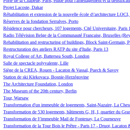
Porte de la Chapelle, Paris, étude pour l'aménagement et la densificat
Projet Lacoste, Dakar
Réhabilitation et extension de la nouvelle école d\'architecture LOCI
Réserves de la fondation Serralves, Porto
Résidence pour chercheurs, 107 logements, Cité Universitaire, Paris 
Radio Télévision Belge de la Communauté Française, Bruxelles (Rey
Rehabilitation and restructuring of buildings, Block Saint-Germain, P
Restructuration des ateliers RATP du site d'Italie, Paris 13
Royal College of Art, Battersea South, London
Salle de spectacle polyvalente, Lille
Siège de la CREA, Rouen - Lacaton & Vassal, Puech & Savoy
Station de ski Klekovaca, Bosnie-Herzégovine
The Architecture Foundation, London
The Museum of the 20th century, Berlin
Tour, Warsaw
Transformation d'un immeuble de logements, Saint-Nazaire, La Ches
Transformation de 530 logements, bâtiments G, H, I, quartier du Gra
Transformation de l\'immeuble Mail de Fontenay, La Courneuve
Transformation de la Tour Bois le Prêtre - Paris 17 - Druot, Lacaton 