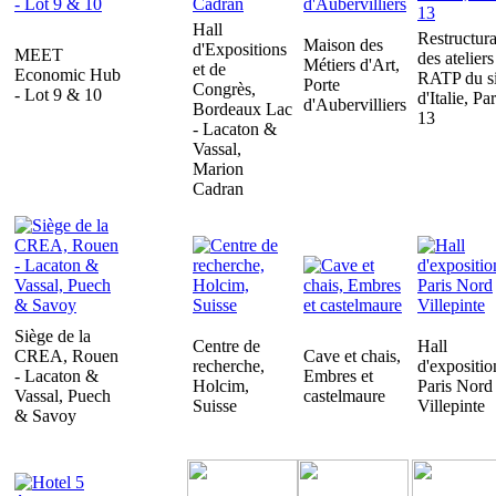
Hall
Restructura
Maison des
d'Expositions
MEET
des ateliers
Métiers d'Art,
et de
Economic Hub
RATP du si
Porte
Congrès,
- Lot 9 & 10
d'Italie, Par
d'Aubervilliers
Bordeaux Lac
13
- Lacaton &
Vassal,
Marion
Cadran
Siège de la
Centre de
Hall
CREA, Rouen
Cave et chais,
recherche,
d'expositio
- Lacaton &
Embres et
Holcim,
Paris Nord
Vassal, Puech
castelmaure
Suisse
Villepinte
& Savoy