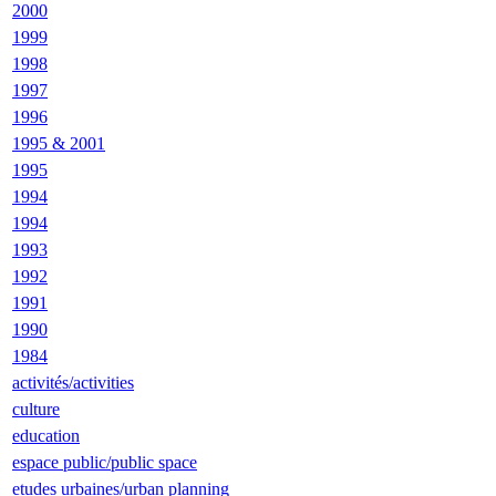
2000
1999
1998
1997
1996
1995 & 2001
1995
1994
1994
1993
1992
1991
1990
1984
activités/activities
culture
education
espace public/public space
etudes urbaines/urban planning