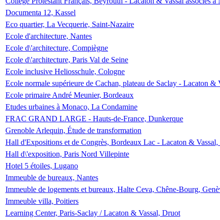
Collège Protestant Français, Beyrouth - Lacaton & Vassal associés à N
Documenta 12, Kassel
Eco quartier, La Vecquerie, Saint-Nazaire
Ecole d'architecture, Nantes
Ecole d\'architecture, Compiègne
Ecole d\'architecture, Paris Val de Seine
Ecole inclusive Heliosschule, Cologne
Ecole normale supérieure de Cachan, plateau de Saclay - Lacaton & 
Ecole primaire André Meunier, Bordeaux
Etudes urbaines à Monaco, La Condamine
FRAC GRAND LARGE - Hauts-de-France, Dunkerque
Grenoble Arlequin, Étude de transformation
Hall d'Expositions et de Congrès, Bordeaux Lac - Lacaton & Vassal
Hall d\'exposition, Paris Nord Villepinte
Hotel 5 étoiles, Lugano
Immeuble de bureaux, Nantes
Immeuble de logements et bureaux, Halte Ceva, Chêne-Bourg, Genè
Immeuble villa, Poitiers
Learning Center, Paris-Saclay / Lacaton & Vassal, Druot