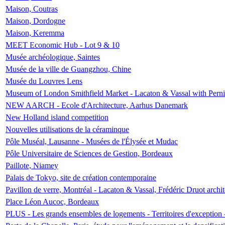
Maison, Coutras
Maison, Dordogne
Maison, Keremma
MEET Economic Hub - Lot 9 & 10
Musée archéologique, Saintes
Musée de la ville de Guangzhou, Chine
Musée du Louvres Lens
Museum of London Smithfield Market - Lacaton & Vassal with Pernil
NEW AARCH - Ecole d'Architecture, Aarhus Danemark
New Holland island competition
Nouvelles utilisations de la céraminque
Pôle Muséal, Lausanne - Musées de l'Élysée et Mudac
Pôle Universitaire de Sciences de Gestion, Bordeaux
Paillote, Niamey
Palais de Tokyo, site de création contemporaine
Pavillon de verre, Montréal - Lacaton & Vassal, Frédéric Druot arch
Place Léon Aucoc, Bordeaux
PLUS - Les grands ensembles de logements - Territoires d'exception 