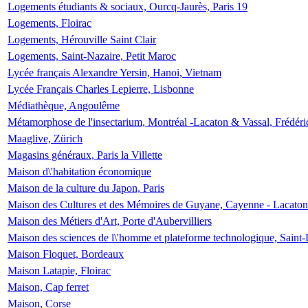
Logements étudiants & sociaux, Ourcq-Jaurès, Paris 19
Logements, Floirac
Logements, Hérouville Saint Clair
Logements, Saint-Nazaire, Petit Maroc
Lycée français Alexandre Yersin, Hanoi, Vietnam
Lycée Français Charles Lepierre, Lisbonne
Médiathèque, Angoulême
Métamorphose de l'insectarium, Montréal -Lacaton & Vassal, Frédéri
Maaglive, Zürich
Magasins généraux, Paris la Villette
Maison d\'habitation économique
Maison de la culture du Japon, Paris
Maison des Cultures et des Mémoires de Guyane, Cayenne - Lacaton
Maison des Métiers d'Art, Porte d'Aubervilliers
Maison des sciences de l\'homme et plateforme technologique, Saint
Maison Floquet, Bordeaux
Maison Latapie, Floirac
Maison, Cap ferret
Maison, Corse