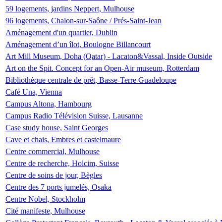
59 logements, jardins Neppert, Mulhouse
96 logements, Chalon-sur-Saône / Prés-Saint-Jean
Aménagement d'un quartier, Dublin
Aménagement d’un îlot, Boulogne Billancourt
Art Mill Museum, Doha (Qatar) - Lacaton&Vassal, Inside Outside
Art on the Spit. Concept for an Open-Air museum, Rotterdam
Bibliothèque centrale de prêt, Basse-Terre Guadeloupe
Café Una, Vienna
Campus Altona, Hambourg
Campus Radio Télévision Suisse, Lausanne
Case study house, Saint Georges
Cave et chais, Embres et castelmaure
Centre commercial, Mulhouse
Centre de recherche, Holcim, Suisse
Centre de soins de jour, Bègles
Centre des 7 ports jumelés, Osaka
Centre Nobel, Stockholm
Cité manifeste, Mulhouse