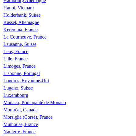
Hambourg Allemagne
Hanoi, Vietnam
Holderbank, Suisse
Kassel, Allemagne
Keremma, France
La Courneuve, France
Lausanne, Suisse
Lens, France
Lille, France
Limoges, France
Lisbonne, Portugal
Londres, Royaume-Uni
Lugano, Suisse
Luxembourg
Monaco, Principauté de Monaco
Montréal, Canada
Morsiglia (Corse), France
Mulhouse, France
Nanterre, France