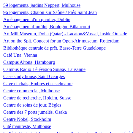
59 logements, jardins Neppert, Mulhouse
96 logements, Chalon-sur-Saône / Prés-Saint-Jean
Aménagement d'un quartier, Dublin
Aménagement d’un îlot, Boulogne Billancourt
Art Mill Museum, Doha (Qatar) - Lacaton&Vassal, Inside Outside
Art on the Spit. Concept for an Open-Air museum, Rotterdam
Bibliothèque centrale de prêt, Basse-Terre Guadeloupe
Café Una, Vienna
Campus Altona, Hambourg
Campus Radio Télévision Suisse, Lausanne
Case study house, Saint Georges
Cave et chais, Embres et castelmaure
Centre commercial, Mulhouse
Centre de recherche, Holcim, Suisse
Centre de soins de jour, Bègles
Centre des 7 ports jumelés, Osaka
Centre Nobel, Stockholm
Cité manifeste, Mulhouse