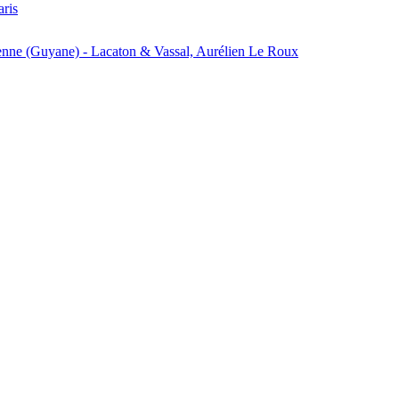
aris
enne (Guyane) - Lacaton & Vassal, Aurélien Le Roux