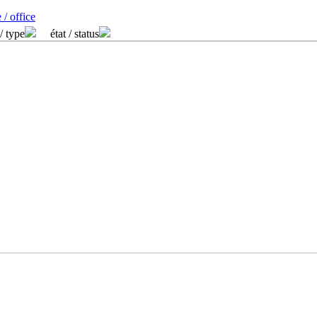
 / office
/ type
état / status