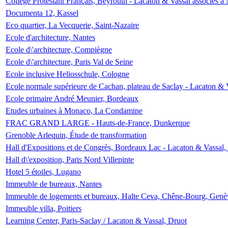
Collège Protestant Français, Beyrouth - Lacaton & Vassal associés à N
Documenta 12, Kassel
Eco quartier, La Vecquerie, Saint-Nazaire
Ecole d'architecture, Nantes
Ecole d\'architecture, Compiègne
Ecole d\'architecture, Paris Val de Seine
Ecole inclusive Heliosschule, Cologne
Ecole normale supérieure de Cachan, plateau de Saclay - Lacaton & 
Ecole primaire André Meunier, Bordeaux
Etudes urbaines à Monaco, La Condamine
FRAC GRAND LARGE - Hauts-de-France, Dunkerque
Grenoble Arlequin, Étude de transformation
Hall d'Expositions et de Congrès, Bordeaux Lac - Lacaton & Vassal
Hall d\'exposition, Paris Nord Villepinte
Hotel 5 étoiles, Lugano
Immeuble de bureaux, Nantes
Immeuble de logements et bureaux, Halte Ceva, Chêne-Bourg, Genè
Immeuble villa, Poitiers
Learning Center, Paris-Saclay / Lacaton & Vassal, Druot