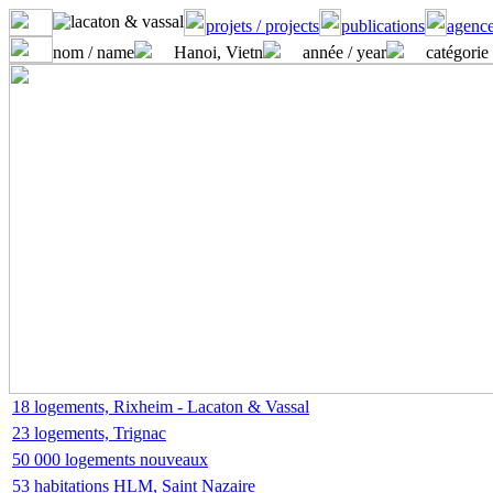
projets / projects
publications
agence
nom / name
Hanoi, Vietn
année / year
catégorie 
18 logements, Rixheim - Lacaton & Vassal
23 logements, Trignac
50 000 logements nouveaux
53 habitations HLM, Saint Nazaire