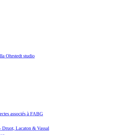
la Ohrstedt studio
itectes associés à FABG
- Druot, Lacaton & Vassal