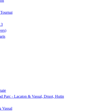
ion
, Tournai
13
ers)
aris
naie
nd Parc - Lacaton & Vassal, Druot, Hutin
& Vassal