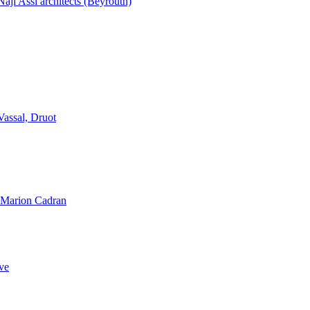
aji Assi architects (Beyrouth)
Vassal, Druot
, Marion Cadran
ve