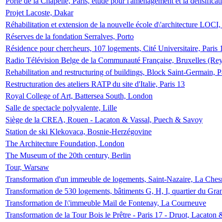
Porte de la Chapelle, Paris, étude pour l'aménagement et la densificat
Projet Lacoste, Dakar
Réhabilitation et extension de la nouvelle école d\'architecture LOCI
Réserves de la fondation Serralves, Porto
Résidence pour chercheurs, 107 logements, Cité Universitaire, Paris 
Radio Télévision Belge de la Communauté Française, Bruxelles (Rey
Rehabilitation and restructuring of buildings, Block Saint-Germain, P
Restructuration des ateliers RATP du site d'Italie, Paris 13
Royal College of Art, Battersea South, London
Salle de spectacle polyvalente, Lille
Siège de la CREA, Rouen - Lacaton & Vassal, Puech & Savoy
Station de ski Klekovaca, Bosnie-Herzégovine
The Architecture Foundation, London
The Museum of the 20th century, Berlin
Tour, Warsaw
Transformation d'un immeuble de logements, Saint-Nazaire, La Ches
Transformation de 530 logements, bâtiments G, H, I, quartier du Gra
Transformation de l\'immeuble Mail de Fontenay, La Courneuve
Transformation de la Tour Bois le Prêtre - Paris 17 - Druot, Lacaton 