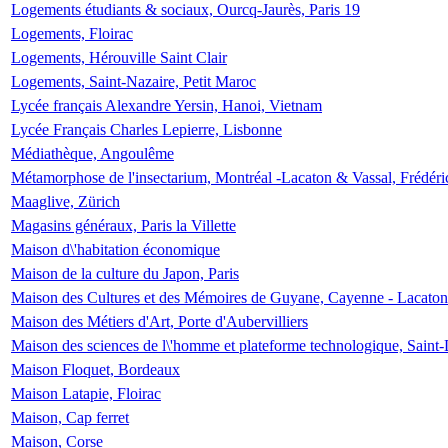
Logements étudiants & sociaux, Ourcq-Jaurès, Paris 19
Logements, Floirac
Logements, Hérouville Saint Clair
Logements, Saint-Nazaire, Petit Maroc
Lycée français Alexandre Yersin, Hanoi, Vietnam
Lycée Français Charles Lepierre, Lisbonne
Médiathèque, Angoulême
Métamorphose de l'insectarium, Montréal -Lacaton & Vassal, Frédéri
Maaglive, Zürich
Magasins généraux, Paris la Villette
Maison d\'habitation économique
Maison de la culture du Japon, Paris
Maison des Cultures et des Mémoires de Guyane, Cayenne - Lacaton
Maison des Métiers d'Art, Porte d'Aubervilliers
Maison des sciences de l\'homme et plateforme technologique, Saint
Maison Floquet, Bordeaux
Maison Latapie, Floirac
Maison, Cap ferret
Maison, Corse