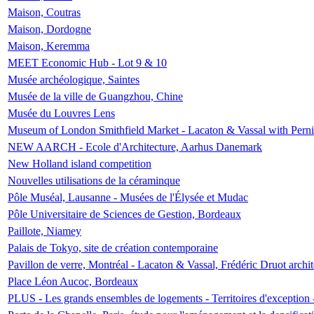
Maison, Coutras
Maison, Dordogne
Maison, Keremma
MEET Economic Hub - Lot 9 & 10
Musée archéologique, Saintes
Musée de la ville de Guangzhou, Chine
Musée du Louvres Lens
Museum of London Smithfield Market - Lacaton & Vassal with Pernil
NEW AARCH - Ecole d'Architecture, Aarhus Danemark
New Holland island competition
Nouvelles utilisations de la céraminque
Pôle Muséal, Lausanne - Musées de l'Élysée et Mudac
Pôle Universitaire de Sciences de Gestion, Bordeaux
Paillote, Niamey
Palais de Tokyo, site de création contemporaine
Pavillon de verre, Montréal - Lacaton & Vassal, Frédéric Druot arch
Place Léon Aucoc, Bordeaux
PLUS - Les grands ensembles de logements - Territoires d'exception 