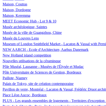
Maison, Coutras
Maison, Dordogne
Maison, Keremma
MEET Economic Hub - Lot 9 & 10
Musée archéologique, Saintes
Musée de la ville de Guangzhou, Chine
Musée du Louvres Lens
Museum of London Smithfield Market - Lacaton & Vassal with Pernil
NEW AARCH - Ecole d'Architecture, Aarhus Danemark
New Holland island competition
Nouvelles utilisations de la céraminque
Pôle Muséal, Lausanne - Musées de l'Élysée et Mudac
Pôle Universitaire de Sciences de Gestion, Bordeaux
Paillote, Niamey
Palais de Tokyo, site de création contemporaine
Pavillon de verre, Montréal - Lacaton & Vassal, Frédéric Druot arch
Place Léon Aucoc, Bordeaux
PLUS - Les grands ensembles de logements - Territoires d'exception 