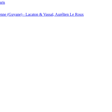
aris
enne (Guyane) - Lacaton & Vassal, Aurélien Le Roux