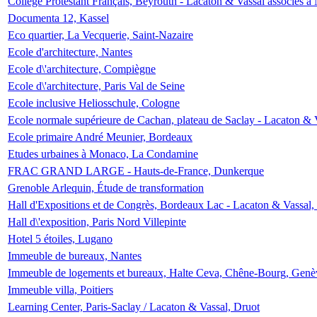
Collège Protestant Français, Beyrouth - Lacaton & Vassal associés à N
Documenta 12, Kassel
Eco quartier, La Vecquerie, Saint-Nazaire
Ecole d'architecture, Nantes
Ecole d\'architecture, Compiègne
Ecole d\'architecture, Paris Val de Seine
Ecole inclusive Heliosschule, Cologne
Ecole normale supérieure de Cachan, plateau de Saclay - Lacaton & 
Ecole primaire André Meunier, Bordeaux
Etudes urbaines à Monaco, La Condamine
FRAC GRAND LARGE - Hauts-de-France, Dunkerque
Grenoble Arlequin, Étude de transformation
Hall d'Expositions et de Congrès, Bordeaux Lac - Lacaton & Vassal
Hall d\'exposition, Paris Nord Villepinte
Hotel 5 étoiles, Lugano
Immeuble de bureaux, Nantes
Immeuble de logements et bureaux, Halte Ceva, Chêne-Bourg, Genè
Immeuble villa, Poitiers
Learning Center, Paris-Saclay / Lacaton & Vassal, Druot