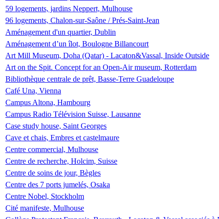
59 logements, jardins Neppert, Mulhouse
96 logements, Chalon-sur-Saône / Prés-Saint-Jean
Aménagement d'un quartier, Dublin
Aménagement d’un îlot, Boulogne Billancourt
Art Mill Museum, Doha (Qatar) - Lacaton&Vassal, Inside Outside
Art on the Spit. Concept for an Open-Air museum, Rotterdam
Bibliothèque centrale de prêt, Basse-Terre Guadeloupe
Café Una, Vienna
Campus Altona, Hambourg
Campus Radio Télévision Suisse, Lausanne
Case study house, Saint Georges
Cave et chais, Embres et castelmaure
Centre commercial, Mulhouse
Centre de recherche, Holcim, Suisse
Centre de soins de jour, Bègles
Centre des 7 ports jumelés, Osaka
Centre Nobel, Stockholm
Cité manifeste, Mulhouse