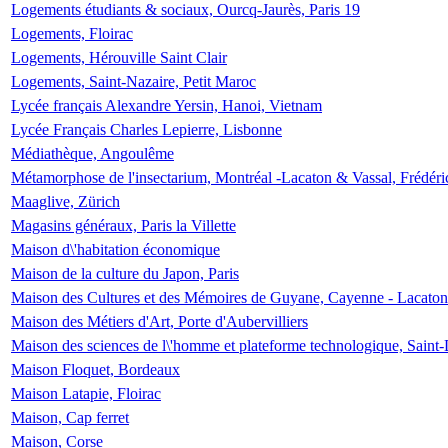
Logements étudiants & sociaux, Ourcq-Jaurès, Paris 19
Logements, Floirac
Logements, Hérouville Saint Clair
Logements, Saint-Nazaire, Petit Maroc
Lycée français Alexandre Yersin, Hanoi, Vietnam
Lycée Français Charles Lepierre, Lisbonne
Médiathèque, Angoulême
Métamorphose de l'insectarium, Montréal -Lacaton & Vassal, Frédéri
Maaglive, Zürich
Magasins généraux, Paris la Villette
Maison d\'habitation économique
Maison de la culture du Japon, Paris
Maison des Cultures et des Mémoires de Guyane, Cayenne - Lacaton
Maison des Métiers d'Art, Porte d'Aubervilliers
Maison des sciences de l\'homme et plateforme technologique, Saint
Maison Floquet, Bordeaux
Maison Latapie, Floirac
Maison, Cap ferret
Maison, Corse