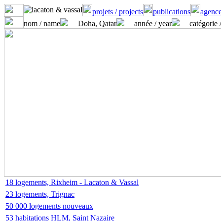
projets / projects
publications
agence
nom / name
Doha, Qatar
année / year
catégorie 
18 logements, Rixheim - Lacaton & Vassal
23 logements, Trignac
50 000 logements nouveaux
53 habitations HLM, Saint Nazaire