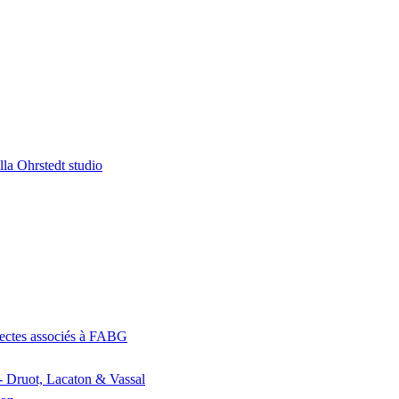
la Ohrstedt studio
itectes associés à FABG
- Druot, Lacaton & Vassal