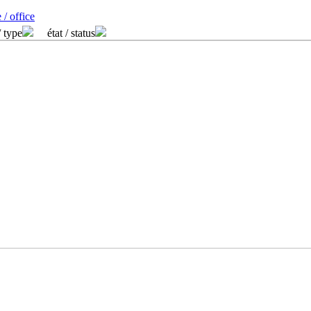
 / office
/ type
état / status