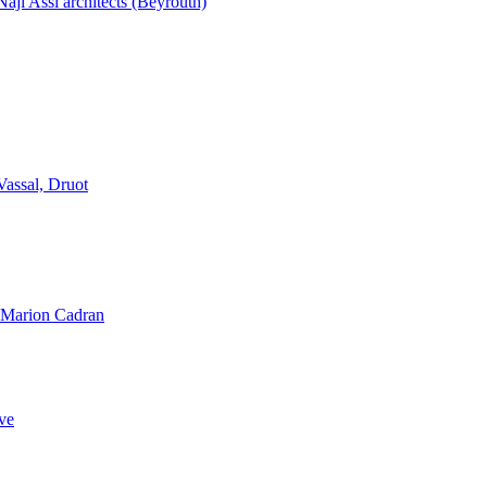
aji Assi architects (Beyrouth)
Vassal, Druot
, Marion Cadran
ve