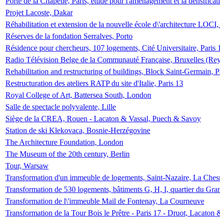
Porte de la Chapelle, Paris, étude pour l'aménagement et la densificat
Projet Lacoste, Dakar
Réhabilitation et extension de la nouvelle école d\'architecture LOCI
Réserves de la fondation Serralves, Porto
Résidence pour chercheurs, 107 logements, Cité Universitaire, Paris 
Radio Télévision Belge de la Communauté Française, Bruxelles (Rey
Rehabilitation and restructuring of buildings, Block Saint-Germain, P
Restructuration des ateliers RATP du site d'Italie, Paris 13
Royal College of Art, Battersea South, London
Salle de spectacle polyvalente, Lille
Siège de la CREA, Rouen - Lacaton & Vassal, Puech & Savoy
Station de ski Klekovaca, Bosnie-Herzégovine
The Architecture Foundation, London
The Museum of the 20th century, Berlin
Tour, Warsaw
Transformation d'un immeuble de logements, Saint-Nazaire, La Ches
Transformation de 530 logements, bâtiments G, H, I, quartier du Gra
Transformation de l\'immeuble Mail de Fontenay, La Courneuve
Transformation de la Tour Bois le Prêtre - Paris 17 - Druot, Lacaton 