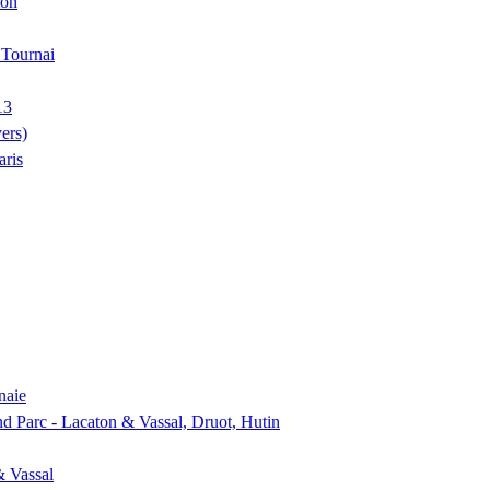
ion
, Tournai
13
ers)
aris
naie
nd Parc - Lacaton & Vassal, Druot, Hutin
& Vassal