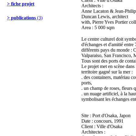
Client : Ville d'Osaka
> fiche projet
Architects :
Anne Lacaton & Jean-Philipp
Duncan Lewis, architect
> publications
(3)
with, Pierre Yves Portier col
Area : 5 000 sqm
Le centre culturel doit symbol
d'échanges et d'amitié entre 
différents pays du monde : 
Valparaiso, San Francisco, 
Tous sont des ports de conta
Le projet met en scène dans
territoire gagné sur la mer :
. des containers, matériau c
ports,
. un champ de roses, fleurs q
. un nuage artificiel, à la ha
symbolisant les échanges ent
Site : Port d'Osaka, Japon
Date : concours, 1991
Client : Ville d'Osaka
Architectes :