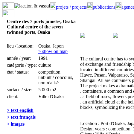
projets / projects
publications
agence
Centre des 7 ports jumelés, Osaka
Cultural centre of the seven
twinned ports, Osaka
lieu / location:
Osaka, Japon
> show on map
année / year:
1991
The cultural centre has to sy
of exchange and friendship 
catégorie / type:
culture
located in different countrie
état / status:
competition,
Havre, Pusan, Valparaiso, S
unbuilt / concours,
Shangai. All are containers p
non réalisé
The project makes a dramatic 
surface / size:
5 000 m2
. containers, a common and 
client:
Ville d'Osaka
. a field of roses, flowers pre
. an artificial cloud at the h
blocks, symbolizing the exc
> text english
> text français
Location : Port d'Osaka, Ja
> images
Design years : competition,