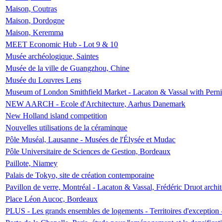
Maison, Coutras
Maison, Dordogne
Maison, Keremma
MEET Economic Hub - Lot 9 & 10
Musée archéologique, Saintes
Musée de la ville de Guangzhou, Chine
Musée du Louvres Lens
Museum of London Smithfield Market - Lacaton & Vassal with Pernil
NEW AARCH - Ecole d'Architecture, Aarhus Danemark
New Holland island competition
Nouvelles utilisations de la céraminque
Pôle Muséal, Lausanne - Musées de l'Élysée et Mudac
Pôle Universitaire de Sciences de Gestion, Bordeaux
Paillote, Niamey
Palais de Tokyo, site de création contemporaine
Pavillon de verre, Montréal - Lacaton & Vassal, Frédéric Druot arch
Place Léon Aucoc, Bordeaux
PLUS - Les grands ensembles de logements - Territoires d'exception 