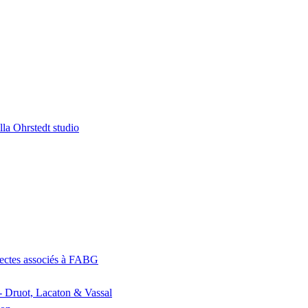
la Ohrstedt studio
itectes associés à FABG
- Druot, Lacaton & Vassal