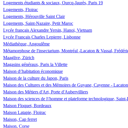
Logements étudiants & sociaux, Ourcq-Jaurès, Paris 19
Logements, Floirac
Logements, Hérouville Saint Clair
Logements, Saint-Nazaire, Petit Maroc
Lycée français Alexandre Yersin, Hanoi, Vietnam
Lycée Français Charles Lepierre, Lisbonne
Médiathèque, Angoulême
Métamorphose de l'insectarium, Montréal -Lacaton & Vassal, Frédéri
Maaglive, Zürich
Magasins généraux, Paris la Villette
Maison d\'habitation économique
Maison de la culture du Japon, Paris
Maison des Cultures et des Mémoires de Guyane, Cayenne - Lacaton
Maison des Métiers d'Art, Porte d'Aubervilliers
Maison des sciences de l\'homme et plateforme technologique, Saint
Maison Floquet, Bordeaux
Maison Latapie, Floirac
Maison, Cap ferret
Maison, Corse