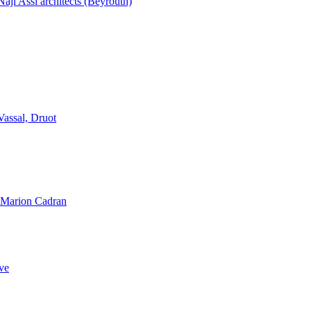
aji Assi architects (Beyrouth)
Vassal, Druot
, Marion Cadran
ve