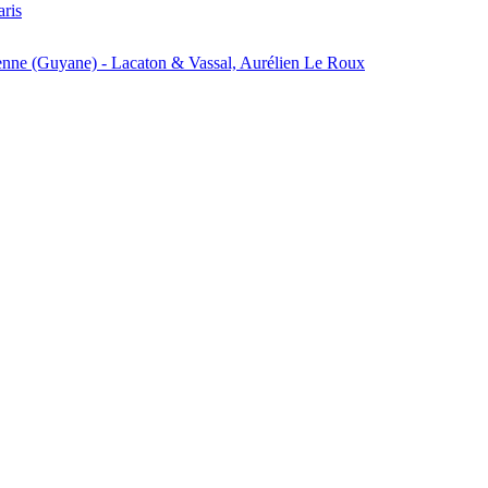
aris
enne (Guyane) - Lacaton & Vassal, Aurélien Le Roux