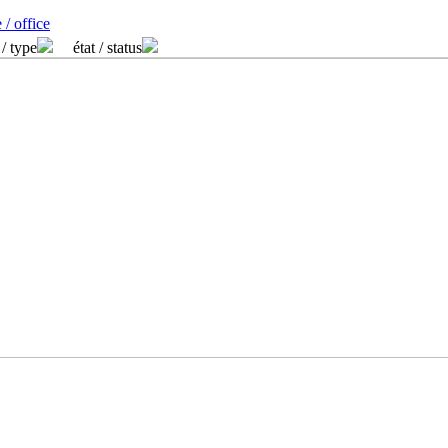
 / office
 / type
état / status