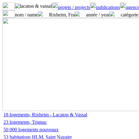
projets / projects
publications
agence
nom / name
Rixheim, Fra
année / year
catégorie
18 logements, Rixheim - Lacaton & Vassal
23 logements, Trignac
50 000 logements nouveaux
53 habitations HLM, Saint Nazaire