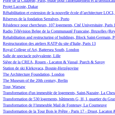
Porte de la Chapelle, Paris, étude pour l'aménagement et la densificat
Projet Lacoste, Dakar
Réhabilitation et extension de la nouvelle école d\'architecture LOCI
Réserves de la fondation Serralves, Porto
Résidence pour chercheurs, 107 logements, Cité Universitaire, Paris 
Radio Télévision Belge de la Communauté Française, Bruxelles (Rey
Rehabilitation and restructuring of buildings, Block Saint-Germain, P
Restructuration des ateliers RATP du site d'Italie, Paris 13
Royal College of Art, Battersea South, London
Salle de spectacle polyvalente, Lille
Siège de la CREA, Rouen - Lacaton & Vassal, Puech & Savoy
Station de ski Klekovaca, Bosnie-Herzégovine
The Architecture Foundation, London
The Museum of the 20th century, Berlin
Tour, Warsaw
Transformation d'un immeuble de logements, Saint-Nazaire, La Ches
Transformation de 530 logements, bâtiments G, H, I, quartier du Gra
Transformation de l\'immeuble Mail de Fontenay, La Courneuve
Transformation de la Tour Bois le Prêtre - Paris 17 - Druot, Lacaton 