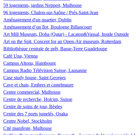
59 logements, jardins Neppert, Mulhouse
96 logements, Chalon-sur-Saône / Prés-Saint-Jean
Aménagement d'un quartier, Dublin
Aménagement d’un îlot, Boulogne Billancourt
Art Mill Museum, Doha (Qatar) - Lacaton&Vassal, Inside Outside
Art on the Spit. Concept for an Open-Air museum, Rotterdam
Bibliothèque centrale de prêt, Basse-Terre Guadeloupe
Café Una, Vienna
Campus Altona, Hambourg
Campus Radio Télévision Suisse, Lausanne
Case study house, Saint Georges
Cave et chais, Embres et castelmaure
Centre commercial, Mulhouse
Centre de recherche, Holcim, Suisse
Centre de soins de jour, Bègles
Centre des 7 ports jumelés, Osaka
Centre Nobel, Stockholm
Cité manifeste, Mulhouse