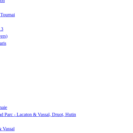
ion
, Tournai
13
ers)
aris
naie
nd Parc - Lacaton & Vassal, Druot, Hutin
& Vassal