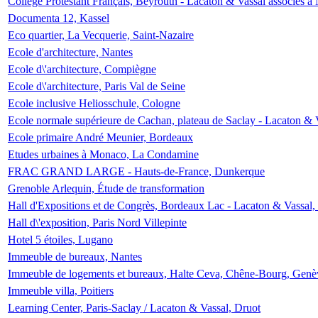
Collège Protestant Français, Beyrouth - Lacaton & Vassal associés à N
Documenta 12, Kassel
Eco quartier, La Vecquerie, Saint-Nazaire
Ecole d'architecture, Nantes
Ecole d\'architecture, Compiègne
Ecole d\'architecture, Paris Val de Seine
Ecole inclusive Heliosschule, Cologne
Ecole normale supérieure de Cachan, plateau de Saclay - Lacaton & 
Ecole primaire André Meunier, Bordeaux
Etudes urbaines à Monaco, La Condamine
FRAC GRAND LARGE - Hauts-de-France, Dunkerque
Grenoble Arlequin, Étude de transformation
Hall d'Expositions et de Congrès, Bordeaux Lac - Lacaton & Vassal
Hall d\'exposition, Paris Nord Villepinte
Hotel 5 étoiles, Lugano
Immeuble de bureaux, Nantes
Immeuble de logements et bureaux, Halte Ceva, Chêne-Bourg, Genè
Immeuble villa, Poitiers
Learning Center, Paris-Saclay / Lacaton & Vassal, Druot