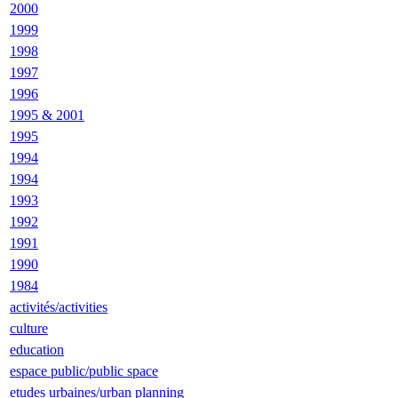
2000
1999
1998
1997
1996
1995 & 2001
1995
1994
1994
1993
1992
1991
1990
1984
activités/activities
culture
education
espace public/public space
etudes urbaines/urban planning