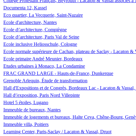
Collège Protestant Français, Beyrouth - Lacaton & Vassal associés à N
Documenta 12, Kassel
Eco quartier, La Vecquerie, Saint-Nazaire
Ecole d'architecture, Nantes
Ecole d\'architecture, Compiègne
Ecole d\'architecture, Paris Val de Seine
Ecole inclusive Heliosschule, Cologne
Ecole normale supérieure de Cachan, plateau de Saclay - Lacaton & 
Ecole primaire André Meunier, Bordeaux
Etudes urbaines à Monaco, La Condamine
FRAC GRAND LARGE - Hauts-de-France, Dunkerque
Grenoble Arlequin, Étude de transformation
Hall d'Expositions et de Congrès, Bordeaux Lac - Lacaton & Vassal
Hall d\'exposition, Paris Nord Villepinte
Hotel 5 étoiles, Lugano
Immeuble de bureaux, Nantes
Immeuble de logements et bureaux, Halte Ceva, Chêne-Bourg, Genè
Immeuble villa, Poitiers
Learning Center, Paris-Saclay / Lacaton & Vassal, Druot