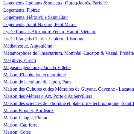
Logements étudiants & sociaux, Ourcq-Jaurès, Paris 19
Logements, Floirac
Logements, Hérouville Saint Clair
Logements, Saint-Nazaire, Petit Maroc
Lycée français Alexandre Yersin, Hanoi, Vietnam
Lycée Français Charles Lepierre, Lisbonne
Médiathèque, Angoulême
Métamorphose de l'insectarium, Montréal -Lacaton & Vassal, Frédéri
Maaglive, Zürich
Magasins généraux, Paris la Villette
Maison d\'habitation économique
Maison de la culture du Japon, Paris
Maison des Cultures et des Mémoires de Guyane, Cayenne - Lacaton
Maison des Métiers d'Art, Porte d'Aubervilliers
Maison des sciences de l\'homme et plateforme technologique, Saint
Maison Floquet, Bordeaux
Maison Latapie, Floirac
Maison, Cap ferret
Maison, Corse