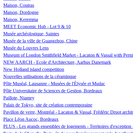
Maison, Coutras
Maison, Dordogne
Maison, Keremma
MEET Economic Hub - Lot 9 & 10
Musée archéologique, Saintes
Musée de la ville de Guangzhou, Chine
Musée du Louvres Lens
Museum of London Smithfield Market - Lacaton & Vassal with Pernil
NEW AARCH - Ecole d'Architecture, Aarhus Danemark
New Holland island competition
Nouvelles utilisations de la céraminque
Pôle Muséal, Lausanne - Musées de l'Élysée et Mudac
Pôle Universitaire de Sciences de Gestion, Bordeaux
Paillote, Niamey
Palais de Tokyo, site de création contemporaine
Pavillon de verre, Montréal - Lacaton & Vassal, Frédéric Druot arch
Place Léon Aucoc, Bordeaux
PLUS - Les grands ensembles de logements - Territoires d'exception 