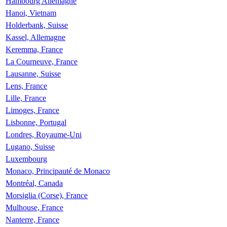
Hambourg Allemagne
Hanoi, Vietnam
Holderbank, Suisse
Kassel, Allemagne
Keremma, France
La Courneuve, France
Lausanne, Suisse
Lens, France
Lille, France
Limoges, France
Lisbonne, Portugal
Londres, Royaume-Uni
Lugano, Suisse
Luxembourg
Monaco, Principauté de Monaco
Montréal, Canada
Morsiglia (Corse), France
Mulhouse, France
Nanterre, France