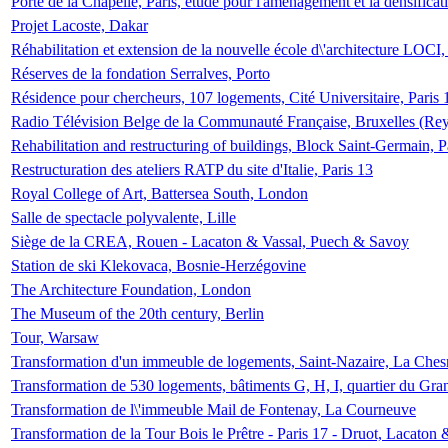
Porte de la Chapelle, Paris, étude pour l'aménagement et la densificat
Projet Lacoste, Dakar
Réhabilitation et extension de la nouvelle école d\'architecture LOCI
Réserves de la fondation Serralves, Porto
Résidence pour chercheurs, 107 logements, Cité Universitaire, Paris 
Radio Télévision Belge de la Communauté Française, Bruxelles (Rey
Rehabilitation and restructuring of buildings, Block Saint-Germain, P
Restructuration des ateliers RATP du site d'Italie, Paris 13
Royal College of Art, Battersea South, London
Salle de spectacle polyvalente, Lille
Siège de la CREA, Rouen - Lacaton & Vassal, Puech & Savoy
Station de ski Klekovaca, Bosnie-Herzégovine
The Architecture Foundation, London
The Museum of the 20th century, Berlin
Tour, Warsaw
Transformation d'un immeuble de logements, Saint-Nazaire, La Ches
Transformation de 530 logements, bâtiments G, H, I, quartier du Gra
Transformation de l\'immeuble Mail de Fontenay, La Courneuve
Transformation de la Tour Bois le Prêtre - Paris 17 - Druot, Lacaton 