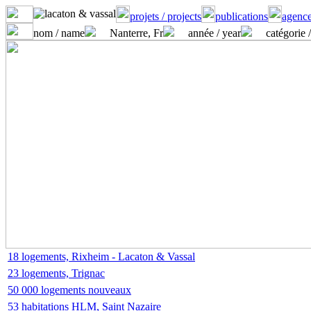
projets / projects
publications
agence
nom / name
Nanterre, Fr
année / year
catégorie 
18 logements, Rixheim - Lacaton & Vassal
23 logements, Trignac
50 000 logements nouveaux
53 habitations HLM, Saint Nazaire