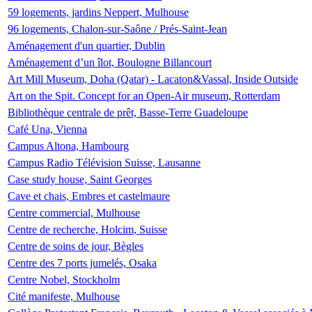
59 logements, jardins Neppert, Mulhouse
96 logements, Chalon-sur-Saône / Prés-Saint-Jean
Aménagement d'un quartier, Dublin
Aménagement d’un îlot, Boulogne Billancourt
Art Mill Museum, Doha (Qatar) - Lacaton&Vassal, Inside Outside
Art on the Spit. Concept for an Open-Air museum, Rotterdam
Bibliothèque centrale de prêt, Basse-Terre Guadeloupe
Café Una, Vienna
Campus Altona, Hambourg
Campus Radio Télévision Suisse, Lausanne
Case study house, Saint Georges
Cave et chais, Embres et castelmaure
Centre commercial, Mulhouse
Centre de recherche, Holcim, Suisse
Centre de soins de jour, Bègles
Centre des 7 ports jumelés, Osaka
Centre Nobel, Stockholm
Cité manifeste, Mulhouse