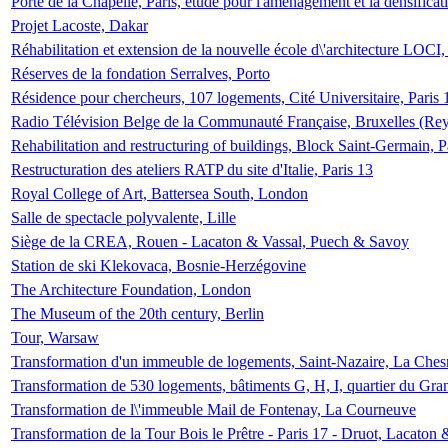
Porte de la Chapelle, Paris, étude pour l'aménagement et la densificat
Projet Lacoste, Dakar
Réhabilitation et extension de la nouvelle école d\'architecture LOCI
Réserves de la fondation Serralves, Porto
Résidence pour chercheurs, 107 logements, Cité Universitaire, Paris 
Radio Télévision Belge de la Communauté Française, Bruxelles (Rey
Rehabilitation and restructuring of buildings, Block Saint-Germain, P
Restructuration des ateliers RATP du site d'Italie, Paris 13
Royal College of Art, Battersea South, London
Salle de spectacle polyvalente, Lille
Siège de la CREA, Rouen - Lacaton & Vassal, Puech & Savoy
Station de ski Klekovaca, Bosnie-Herzégovine
The Architecture Foundation, London
The Museum of the 20th century, Berlin
Tour, Warsaw
Transformation d'un immeuble de logements, Saint-Nazaire, La Ches
Transformation de 530 logements, bâtiments G, H, I, quartier du Gra
Transformation de l\'immeuble Mail de Fontenay, La Courneuve
Transformation de la Tour Bois le Prêtre - Paris 17 - Druot, Lacaton 