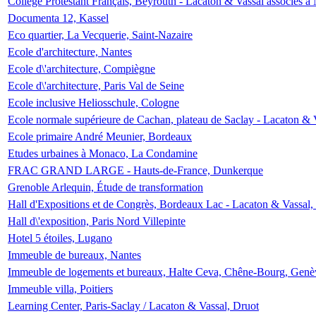
Collège Protestant Français, Beyrouth - Lacaton & Vassal associés à N
Documenta 12, Kassel
Eco quartier, La Vecquerie, Saint-Nazaire
Ecole d'architecture, Nantes
Ecole d\'architecture, Compiègne
Ecole d\'architecture, Paris Val de Seine
Ecole inclusive Heliosschule, Cologne
Ecole normale supérieure de Cachan, plateau de Saclay - Lacaton & 
Ecole primaire André Meunier, Bordeaux
Etudes urbaines à Monaco, La Condamine
FRAC GRAND LARGE - Hauts-de-France, Dunkerque
Grenoble Arlequin, Étude de transformation
Hall d'Expositions et de Congrès, Bordeaux Lac - Lacaton & Vassal
Hall d\'exposition, Paris Nord Villepinte
Hotel 5 étoiles, Lugano
Immeuble de bureaux, Nantes
Immeuble de logements et bureaux, Halte Ceva, Chêne-Bourg, Genè
Immeuble villa, Poitiers
Learning Center, Paris-Saclay / Lacaton & Vassal, Druot