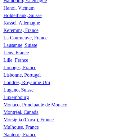
Hambourg Allemagne
Hanoi, Vietnam
Holderbank, Suisse
Kassel, Allemagne
Keremma, France
La Courneuve, France
Lausanne, Suisse
Lens, France
Lille, France
Limoges, France
Lisbonne, Portugal
Londres, Royaume-Uni
Lugano, Suisse
Luxembourg
Monaco, Principauté de Monaco
Montréal, Canada
Morsiglia (Corse), France
Mulhouse, France
Nanterre, France