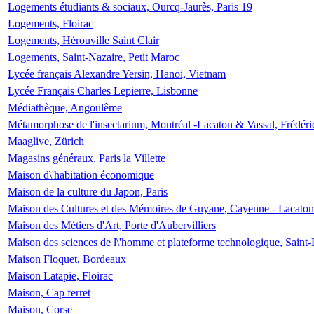
Logements étudiants & sociaux, Ourcq-Jaurès, Paris 19
Logements, Floirac
Logements, Hérouville Saint Clair
Logements, Saint-Nazaire, Petit Maroc
Lycée français Alexandre Yersin, Hanoi, Vietnam
Lycée Français Charles Lepierre, Lisbonne
Médiathèque, Angoulême
Métamorphose de l'insectarium, Montréal -Lacaton & Vassal, Frédéri
Maaglive, Zürich
Magasins généraux, Paris la Villette
Maison d\'habitation économique
Maison de la culture du Japon, Paris
Maison des Cultures et des Mémoires de Guyane, Cayenne - Lacaton
Maison des Métiers d'Art, Porte d'Aubervilliers
Maison des sciences de l\'homme et plateforme technologique, Saint
Maison Floquet, Bordeaux
Maison Latapie, Floirac
Maison, Cap ferret
Maison, Corse