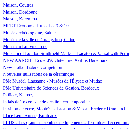
Maison, Coutras
Maison, Dordogne
Maison, Keremma
MEET Economic Hub - Lot 9 & 10
Musée archéologique, Saintes
Musée de la ville de Guangzhou, Chine
Musée du Louvres Lens
Museum of London Smithfield Market - Lacaton & Vassal with Pernil
NEW AARCH - Ecole d'Architecture, Aarhus Danemark
New Holland island competition
Nouvelles utilisations de la céraminque
Pôle Muséal, Lausanne - Musées de l'Élysée et Mudac
Pôle Universitaire de Sciences de Gestion, Bordeaux
Paillote, Niamey
Palais de Tokyo, site de création contemporaine
Pavillon de verre, Montréal - Lacaton & Vassal, Frédéric Druot arch
Place Léon Aucoc, Bordeaux
PLUS - Les grands ensembles de logements - Territoires d'exception 