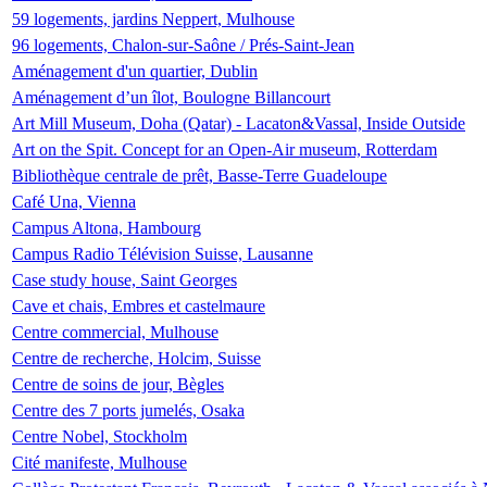
59 logements, jardins Neppert, Mulhouse
96 logements, Chalon-sur-Saône / Prés-Saint-Jean
Aménagement d'un quartier, Dublin
Aménagement d’un îlot, Boulogne Billancourt
Art Mill Museum, Doha (Qatar) - Lacaton&Vassal, Inside Outside
Art on the Spit. Concept for an Open-Air museum, Rotterdam
Bibliothèque centrale de prêt, Basse-Terre Guadeloupe
Café Una, Vienna
Campus Altona, Hambourg
Campus Radio Télévision Suisse, Lausanne
Case study house, Saint Georges
Cave et chais, Embres et castelmaure
Centre commercial, Mulhouse
Centre de recherche, Holcim, Suisse
Centre de soins de jour, Bègles
Centre des 7 ports jumelés, Osaka
Centre Nobel, Stockholm
Cité manifeste, Mulhouse