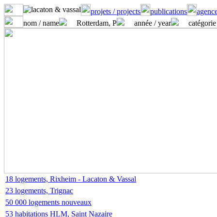
projets / projects
publications
agence
nom / name
Rotterdam, P
année / year
catégorie
18 logements, Rixheim - Lacaton & Vassal
23 logements, Trignac
50 000 logements nouveaux
53 habitations HLM, Saint Nazaire