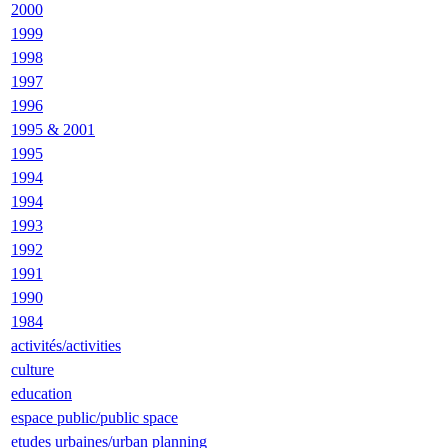
2000
1999
1998
1997
1996
1995 & 2001
1995
1994
1994
1993
1992
1991
1990
1984
activités/activities
culture
education
espace public/public space
etudes urbaines/urban planning