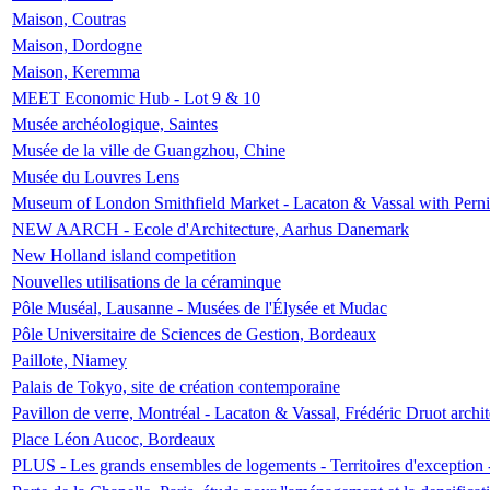
Maison, Coutras
Maison, Dordogne
Maison, Keremma
MEET Economic Hub - Lot 9 & 10
Musée archéologique, Saintes
Musée de la ville de Guangzhou, Chine
Musée du Louvres Lens
Museum of London Smithfield Market - Lacaton & Vassal with Pernil
NEW AARCH - Ecole d'Architecture, Aarhus Danemark
New Holland island competition
Nouvelles utilisations de la céraminque
Pôle Muséal, Lausanne - Musées de l'Élysée et Mudac
Pôle Universitaire de Sciences de Gestion, Bordeaux
Paillote, Niamey
Palais de Tokyo, site de création contemporaine
Pavillon de verre, Montréal - Lacaton & Vassal, Frédéric Druot arch
Place Léon Aucoc, Bordeaux
PLUS - Les grands ensembles de logements - Territoires d'exception 