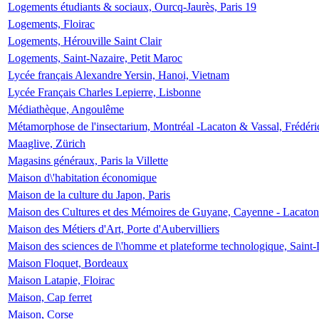
Logements étudiants & sociaux, Ourcq-Jaurès, Paris 19
Logements, Floirac
Logements, Hérouville Saint Clair
Logements, Saint-Nazaire, Petit Maroc
Lycée français Alexandre Yersin, Hanoi, Vietnam
Lycée Français Charles Lepierre, Lisbonne
Médiathèque, Angoulême
Métamorphose de l'insectarium, Montréal -Lacaton & Vassal, Frédéri
Maaglive, Zürich
Magasins généraux, Paris la Villette
Maison d\'habitation économique
Maison de la culture du Japon, Paris
Maison des Cultures et des Mémoires de Guyane, Cayenne - Lacaton
Maison des Métiers d'Art, Porte d'Aubervilliers
Maison des sciences de l\'homme et plateforme technologique, Saint
Maison Floquet, Bordeaux
Maison Latapie, Floirac
Maison, Cap ferret
Maison, Corse