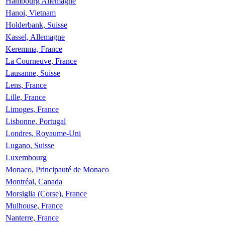
Hambourg Allemagne
Hanoi, Vietnam
Holderbank, Suisse
Kassel, Allemagne
Keremma, France
La Courneuve, France
Lausanne, Suisse
Lens, France
Lille, France
Limoges, France
Lisbonne, Portugal
Londres, Royaume-Uni
Lugano, Suisse
Luxembourg
Monaco, Principauté de Monaco
Montréal, Canada
Morsiglia (Corse), France
Mulhouse, France
Nanterre, France