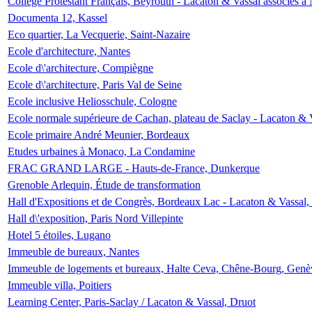
Collège Protestant Français, Beyrouth - Lacaton & Vassal associés à N
Documenta 12, Kassel
Eco quartier, La Vecquerie, Saint-Nazaire
Ecole d'architecture, Nantes
Ecole d\'architecture, Compiègne
Ecole d\'architecture, Paris Val de Seine
Ecole inclusive Heliosschule, Cologne
Ecole normale supérieure de Cachan, plateau de Saclay - Lacaton & 
Ecole primaire André Meunier, Bordeaux
Etudes urbaines à Monaco, La Condamine
FRAC GRAND LARGE - Hauts-de-France, Dunkerque
Grenoble Arlequin, Étude de transformation
Hall d'Expositions et de Congrès, Bordeaux Lac - Lacaton & Vassal
Hall d\'exposition, Paris Nord Villepinte
Hotel 5 étoiles, Lugano
Immeuble de bureaux, Nantes
Immeuble de logements et bureaux, Halte Ceva, Chêne-Bourg, Genè
Immeuble villa, Poitiers
Learning Center, Paris-Saclay / Lacaton & Vassal, Druot