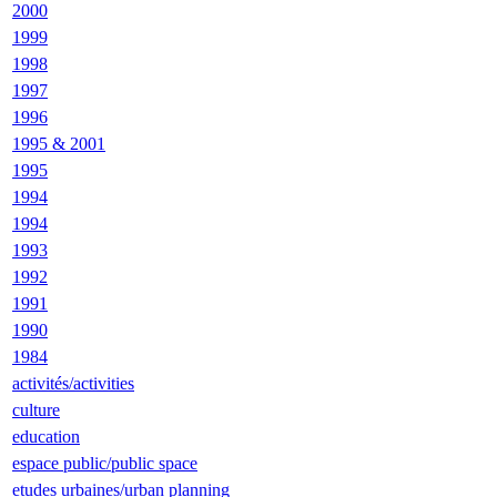
2000
1999
1998
1997
1996
1995 & 2001
1995
1994
1994
1993
1992
1991
1990
1984
activités/activities
culture
education
espace public/public space
etudes urbaines/urban planning