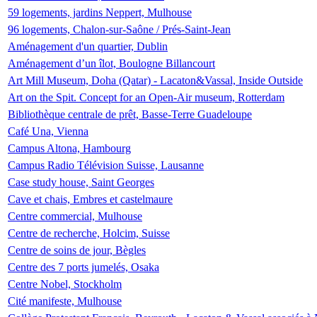
59 logements, jardins Neppert, Mulhouse
96 logements, Chalon-sur-Saône / Prés-Saint-Jean
Aménagement d'un quartier, Dublin
Aménagement d’un îlot, Boulogne Billancourt
Art Mill Museum, Doha (Qatar) - Lacaton&Vassal, Inside Outside
Art on the Spit. Concept for an Open-Air museum, Rotterdam
Bibliothèque centrale de prêt, Basse-Terre Guadeloupe
Café Una, Vienna
Campus Altona, Hambourg
Campus Radio Télévision Suisse, Lausanne
Case study house, Saint Georges
Cave et chais, Embres et castelmaure
Centre commercial, Mulhouse
Centre de recherche, Holcim, Suisse
Centre de soins de jour, Bègles
Centre des 7 ports jumelés, Osaka
Centre Nobel, Stockholm
Cité manifeste, Mulhouse