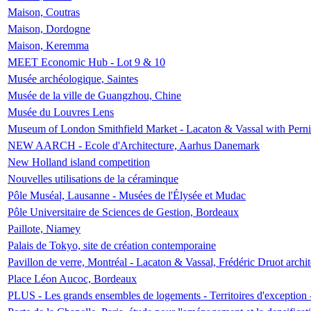
Maison, Coutras
Maison, Dordogne
Maison, Keremma
MEET Economic Hub - Lot 9 & 10
Musée archéologique, Saintes
Musée de la ville de Guangzhou, Chine
Musée du Louvres Lens
Museum of London Smithfield Market - Lacaton & Vassal with Pernil
NEW AARCH - Ecole d'Architecture, Aarhus Danemark
New Holland island competition
Nouvelles utilisations de la céraminque
Pôle Muséal, Lausanne - Musées de l'Élysée et Mudac
Pôle Universitaire de Sciences de Gestion, Bordeaux
Paillote, Niamey
Palais de Tokyo, site de création contemporaine
Pavillon de verre, Montréal - Lacaton & Vassal, Frédéric Druot arch
Place Léon Aucoc, Bordeaux
PLUS - Les grands ensembles de logements - Territoires d'exception 