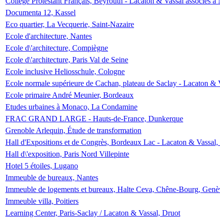
Collège Protestant Français, Beyrouth - Lacaton & Vassal associés à N
Documenta 12, Kassel
Eco quartier, La Vecquerie, Saint-Nazaire
Ecole d'architecture, Nantes
Ecole d\'architecture, Compiègne
Ecole d\'architecture, Paris Val de Seine
Ecole inclusive Heliosschule, Cologne
Ecole normale supérieure de Cachan, plateau de Saclay - Lacaton & 
Ecole primaire André Meunier, Bordeaux
Etudes urbaines à Monaco, La Condamine
FRAC GRAND LARGE - Hauts-de-France, Dunkerque
Grenoble Arlequin, Étude de transformation
Hall d'Expositions et de Congrès, Bordeaux Lac - Lacaton & Vassal
Hall d\'exposition, Paris Nord Villepinte
Hotel 5 étoiles, Lugano
Immeuble de bureaux, Nantes
Immeuble de logements et bureaux, Halte Ceva, Chêne-Bourg, Genè
Immeuble villa, Poitiers
Learning Center, Paris-Saclay / Lacaton & Vassal, Druot