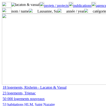
projets / projects
publications
agence
nom / name
Lausanne, Su
année / year
catégorie
18 logements, Rixheim - Lacaton & Vassal
23 logements, Trignac
50 000 logements nouveaux
53 habitations HLM, Saint Nazaire