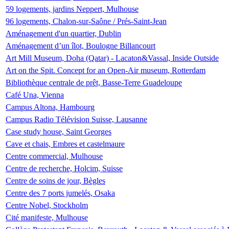
59 logements, jardins Neppert, Mulhouse
96 logements, Chalon-sur-Saône / Prés-Saint-Jean
Aménagement d'un quartier, Dublin
Aménagement d’un îlot, Boulogne Billancourt
Art Mill Museum, Doha (Qatar) - Lacaton&Vassal, Inside Outside
Art on the Spit. Concept for an Open-Air museum, Rotterdam
Bibliothèque centrale de prêt, Basse-Terre Guadeloupe
Café Una, Vienna
Campus Altona, Hambourg
Campus Radio Télévision Suisse, Lausanne
Case study house, Saint Georges
Cave et chais, Embres et castelmaure
Centre commercial, Mulhouse
Centre de recherche, Holcim, Suisse
Centre de soins de jour, Bègles
Centre des 7 ports jumelés, Osaka
Centre Nobel, Stockholm
Cité manifeste, Mulhouse