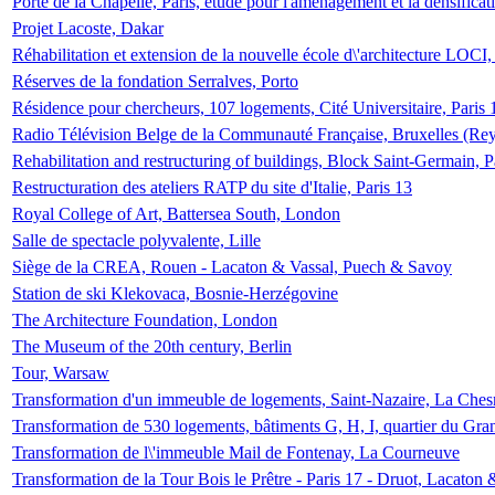
Porte de la Chapelle, Paris, étude pour l'aménagement et la densificat
Projet Lacoste, Dakar
Réhabilitation et extension de la nouvelle école d\'architecture LOCI
Réserves de la fondation Serralves, Porto
Résidence pour chercheurs, 107 logements, Cité Universitaire, Paris 
Radio Télévision Belge de la Communauté Française, Bruxelles (Rey
Rehabilitation and restructuring of buildings, Block Saint-Germain, P
Restructuration des ateliers RATP du site d'Italie, Paris 13
Royal College of Art, Battersea South, London
Salle de spectacle polyvalente, Lille
Siège de la CREA, Rouen - Lacaton & Vassal, Puech & Savoy
Station de ski Klekovaca, Bosnie-Herzégovine
The Architecture Foundation, London
The Museum of the 20th century, Berlin
Tour, Warsaw
Transformation d'un immeuble de logements, Saint-Nazaire, La Ches
Transformation de 530 logements, bâtiments G, H, I, quartier du Gra
Transformation de l\'immeuble Mail de Fontenay, La Courneuve
Transformation de la Tour Bois le Prêtre - Paris 17 - Druot, Lacaton 