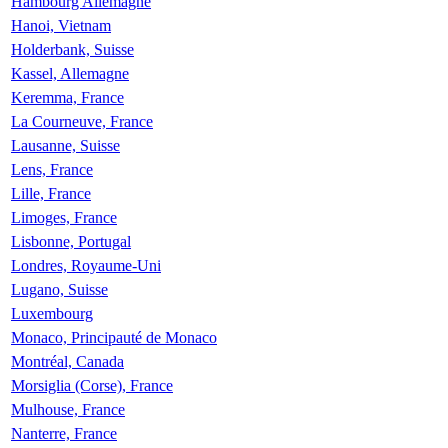
Hambourg Allemagne
Hanoi, Vietnam
Holderbank, Suisse
Kassel, Allemagne
Keremma, France
La Courneuve, France
Lausanne, Suisse
Lens, France
Lille, France
Limoges, France
Lisbonne, Portugal
Londres, Royaume-Uni
Lugano, Suisse
Luxembourg
Monaco, Principauté de Monaco
Montréal, Canada
Morsiglia (Corse), France
Mulhouse, France
Nanterre, France