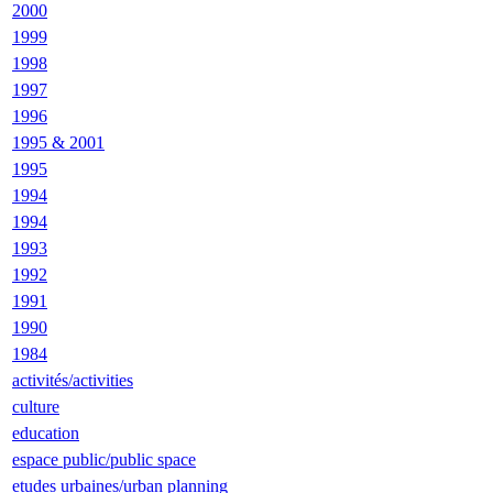
2000
1999
1998
1997
1996
1995 & 2001
1995
1994
1994
1993
1992
1991
1990
1984
activités/activities
culture
education
espace public/public space
etudes urbaines/urban planning