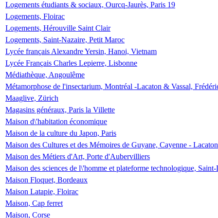
Logements étudiants & sociaux, Ourcq-Jaurès, Paris 19
Logements, Floirac
Logements, Hérouville Saint Clair
Logements, Saint-Nazaire, Petit Maroc
Lycée français Alexandre Yersin, Hanoi, Vietnam
Lycée Français Charles Lepierre, Lisbonne
Médiathèque, Angoulême
Métamorphose de l'insectarium, Montréal -Lacaton & Vassal, Frédéri
Maaglive, Zürich
Magasins généraux, Paris la Villette
Maison d\'habitation économique
Maison de la culture du Japon, Paris
Maison des Cultures et des Mémoires de Guyane, Cayenne - Lacaton
Maison des Métiers d'Art, Porte d'Aubervilliers
Maison des sciences de l\'homme et plateforme technologique, Saint
Maison Floquet, Bordeaux
Maison Latapie, Floirac
Maison, Cap ferret
Maison, Corse