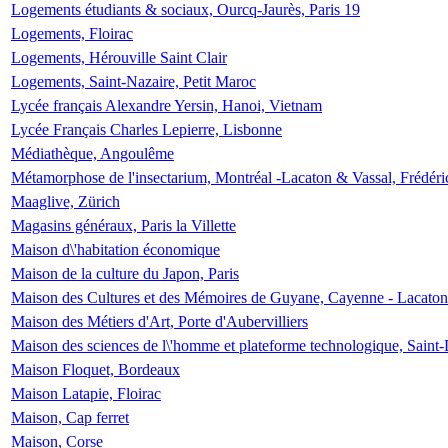
Logements étudiants & sociaux, Ourcq-Jaurès, Paris 19
Logements, Floirac
Logements, Hérouville Saint Clair
Logements, Saint-Nazaire, Petit Maroc
Lycée français Alexandre Yersin, Hanoi, Vietnam
Lycée Français Charles Lepierre, Lisbonne
Médiathèque, Angoulême
Métamorphose de l'insectarium, Montréal -Lacaton & Vassal, Frédéri
Maaglive, Zürich
Magasins généraux, Paris la Villette
Maison d\'habitation économique
Maison de la culture du Japon, Paris
Maison des Cultures et des Mémoires de Guyane, Cayenne - Lacaton
Maison des Métiers d'Art, Porte d'Aubervilliers
Maison des sciences de l\'homme et plateforme technologique, Saint
Maison Floquet, Bordeaux
Maison Latapie, Floirac
Maison, Cap ferret
Maison, Corse