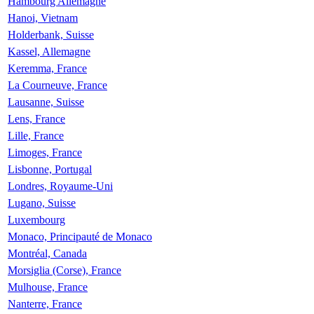
Hambourg Allemagne
Hanoi, Vietnam
Holderbank, Suisse
Kassel, Allemagne
Keremma, France
La Courneuve, France
Lausanne, Suisse
Lens, France
Lille, France
Limoges, France
Lisbonne, Portugal
Londres, Royaume-Uni
Lugano, Suisse
Luxembourg
Monaco, Principauté de Monaco
Montréal, Canada
Morsiglia (Corse), France
Mulhouse, France
Nanterre, France