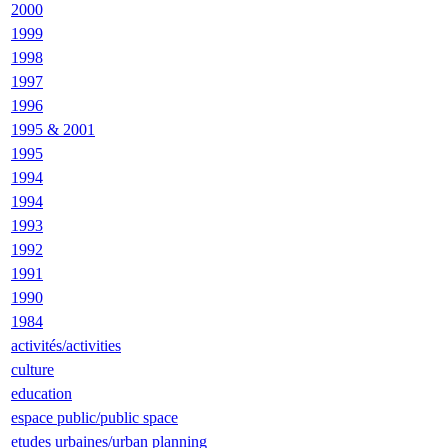
2000
1999
1998
1997
1996
1995 & 2001
1995
1994
1994
1993
1992
1991
1990
1984
activités/activities
culture
education
espace public/public space
etudes urbaines/urban planning