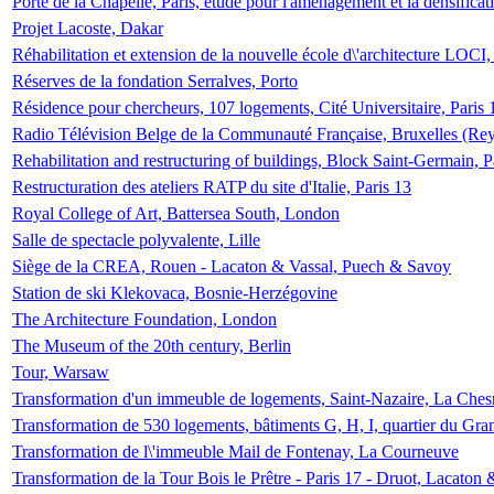
Porte de la Chapelle, Paris, étude pour l'aménagement et la densificat
Projet Lacoste, Dakar
Réhabilitation et extension de la nouvelle école d\'architecture LOCI
Réserves de la fondation Serralves, Porto
Résidence pour chercheurs, 107 logements, Cité Universitaire, Paris 
Radio Télévision Belge de la Communauté Française, Bruxelles (Rey
Rehabilitation and restructuring of buildings, Block Saint-Germain, P
Restructuration des ateliers RATP du site d'Italie, Paris 13
Royal College of Art, Battersea South, London
Salle de spectacle polyvalente, Lille
Siège de la CREA, Rouen - Lacaton & Vassal, Puech & Savoy
Station de ski Klekovaca, Bosnie-Herzégovine
The Architecture Foundation, London
The Museum of the 20th century, Berlin
Tour, Warsaw
Transformation d'un immeuble de logements, Saint-Nazaire, La Ches
Transformation de 530 logements, bâtiments G, H, I, quartier du Gra
Transformation de l\'immeuble Mail de Fontenay, La Courneuve
Transformation de la Tour Bois le Prêtre - Paris 17 - Druot, Lacaton 