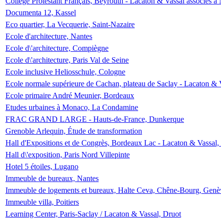
Collège Protestant Français, Beyrouth - Lacaton & Vassal associés à N
Documenta 12, Kassel
Eco quartier, La Vecquerie, Saint-Nazaire
Ecole d'architecture, Nantes
Ecole d\'architecture, Compiègne
Ecole d\'architecture, Paris Val de Seine
Ecole inclusive Heliosschule, Cologne
Ecole normale supérieure de Cachan, plateau de Saclay - Lacaton & 
Ecole primaire André Meunier, Bordeaux
Etudes urbaines à Monaco, La Condamine
FRAC GRAND LARGE - Hauts-de-France, Dunkerque
Grenoble Arlequin, Étude de transformation
Hall d'Expositions et de Congrès, Bordeaux Lac - Lacaton & Vassal
Hall d\'exposition, Paris Nord Villepinte
Hotel 5 étoiles, Lugano
Immeuble de bureaux, Nantes
Immeuble de logements et bureaux, Halte Ceva, Chêne-Bourg, Genè
Immeuble villa, Poitiers
Learning Center, Paris-Saclay / Lacaton & Vassal, Druot