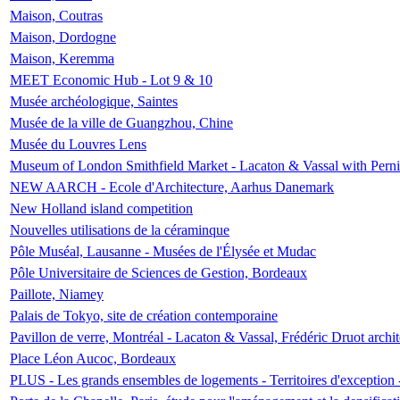
Maison, Coutras
Maison, Dordogne
Maison, Keremma
MEET Economic Hub - Lot 9 & 10
Musée archéologique, Saintes
Musée de la ville de Guangzhou, Chine
Musée du Louvres Lens
Museum of London Smithfield Market - Lacaton & Vassal with Pernil
NEW AARCH - Ecole d'Architecture, Aarhus Danemark
New Holland island competition
Nouvelles utilisations de la céraminque
Pôle Muséal, Lausanne - Musées de l'Élysée et Mudac
Pôle Universitaire de Sciences de Gestion, Bordeaux
Paillote, Niamey
Palais de Tokyo, site de création contemporaine
Pavillon de verre, Montréal - Lacaton & Vassal, Frédéric Druot arch
Place Léon Aucoc, Bordeaux
PLUS - Les grands ensembles de logements - Territoires d'exception 