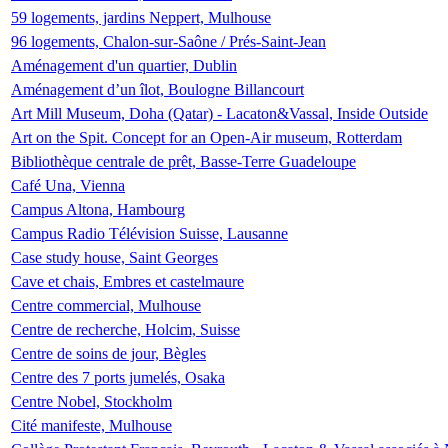
59 logements, jardins Neppert, Mulhouse
96 logements, Chalon-sur-Saône / Prés-Saint-Jean
Aménagement d'un quartier, Dublin
Aménagement d’un îlot, Boulogne Billancourt
Art Mill Museum, Doha (Qatar) - Lacaton&Vassal, Inside Outside
Art on the Spit. Concept for an Open-Air museum, Rotterdam
Bibliothèque centrale de prêt, Basse-Terre Guadeloupe
Café Una, Vienna
Campus Altona, Hambourg
Campus Radio Télévision Suisse, Lausanne
Case study house, Saint Georges
Cave et chais, Embres et castelmaure
Centre commercial, Mulhouse
Centre de recherche, Holcim, Suisse
Centre de soins de jour, Bègles
Centre des 7 ports jumelés, Osaka
Centre Nobel, Stockholm
Cité manifeste, Mulhouse