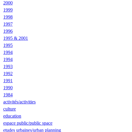
2000
1999
1998
1997
1996
1995 & 2001
1995
1994
1994
1993
1992
1991
1990
1984
activités/activities
culture
education
espace public/public space
etudes urbaines/urban planning