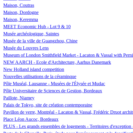
Maison, Coutras
Maison, Dordogne
Maison, Keremma
MEET Economic Hub - Lot 9 & 10
Musée archéologique, Saintes
Musée de la ville de Guangzhou, Chine
Musée du Louvres Lens
Museum of London Smithfield Market - Lacaton & Vassal with Pernil
NEW AARCH - Ecole d'Architecture, Aarhus Danemark
New Holland island competition
Nouvelles utilisations de la céraminque
Pôle Muséal, Lausanne - Musées de l'Élysée et Mudac
Pôle Universitaire de Sciences de Gestion, Bordeaux
Paillote, Niamey
Palais de Tokyo, site de création contemporaine
Pavillon de verre, Montréal - Lacaton & Vassal, Frédéric Druot arch
Place Léon Aucoc, Bordeaux
PLUS - Les grands ensembles de logements - Territoires d'exception 