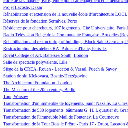
Porte de la Chapelle, Paris, étude pour l'aménagement et la densificat
Projet Lacoste, Dakar
Réhabilitation et extension de la nouvelle école d\'architecture LOCI
Réserves de la fondation Serralves, Porto
Résidence pour chercheurs, 107 logements, Cité Universitaire, Paris 
Radio Télévision Belge de la Communauté Française, Bruxelles (Rey
Rehabilitation and restructuring of buildings, Block Saint-Germain, P
Restructuration des ateliers RATP du site d'Italie, Paris 13
Royal College of Art, Battersea South, London
Salle de spectacle polyvalente, Lille
Siège de la CREA, Rouen - Lacaton & Vassal, Puech & Savoy
Station de ski Klekovaca, Bosnie-Herzégovine
The Architecture Foundation, London
The Museum of the 20th century, Berlin
Tour, Warsaw
Transformation d'un immeuble de logements, Saint-Nazaire, La Ches
Transformation de 530 logements, bâtiments G, H, I, quartier du Gra
Transformation de l\'immeuble Mail de Fontenay, La Courneuve
Transformation de la Tour Bois le Prêtre - Paris 17 - Druot, Lacaton 