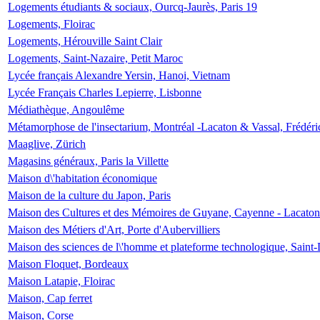
Logements étudiants & sociaux, Ourcq-Jaurès, Paris 19
Logements, Floirac
Logements, Hérouville Saint Clair
Logements, Saint-Nazaire, Petit Maroc
Lycée français Alexandre Yersin, Hanoi, Vietnam
Lycée Français Charles Lepierre, Lisbonne
Médiathèque, Angoulême
Métamorphose de l'insectarium, Montréal -Lacaton & Vassal, Frédéri
Maaglive, Zürich
Magasins généraux, Paris la Villette
Maison d\'habitation économique
Maison de la culture du Japon, Paris
Maison des Cultures et des Mémoires de Guyane, Cayenne - Lacaton
Maison des Métiers d'Art, Porte d'Aubervilliers
Maison des sciences de l\'homme et plateforme technologique, Saint
Maison Floquet, Bordeaux
Maison Latapie, Floirac
Maison, Cap ferret
Maison, Corse