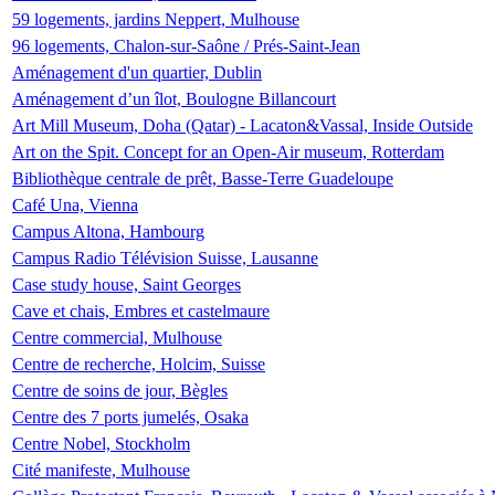
59 logements, jardins Neppert, Mulhouse
96 logements, Chalon-sur-Saône / Prés-Saint-Jean
Aménagement d'un quartier, Dublin
Aménagement d’un îlot, Boulogne Billancourt
Art Mill Museum, Doha (Qatar) - Lacaton&Vassal, Inside Outside
Art on the Spit. Concept for an Open-Air museum, Rotterdam
Bibliothèque centrale de prêt, Basse-Terre Guadeloupe
Café Una, Vienna
Campus Altona, Hambourg
Campus Radio Télévision Suisse, Lausanne
Case study house, Saint Georges
Cave et chais, Embres et castelmaure
Centre commercial, Mulhouse
Centre de recherche, Holcim, Suisse
Centre de soins de jour, Bègles
Centre des 7 ports jumelés, Osaka
Centre Nobel, Stockholm
Cité manifeste, Mulhouse