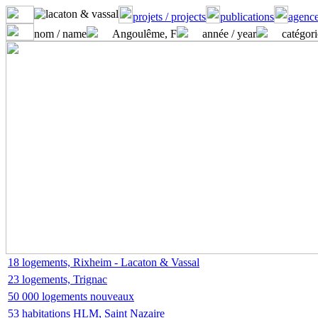
projets / projects
publications
agence
nom / name
Angoulême, F
année / year
catégori
18 logements, Rixheim - Lacaton & Vassal
23 logements, Trignac
50 000 logements nouveaux
53 habitations HLM, Saint Nazaire