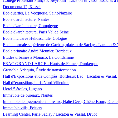
Collège Protestant Français, Beyrouth - Lacaton & Vassal associés à N
Documenta 12, Kassel
Eco quartier, La Vecquerie, Saint-Nazaire
Ecole d'architecture, Nantes
Ecole d\'architecture, Compiègne
Ecole d\'architecture, Paris Val de Seine
Ecole inclusive Heliosschule, Cologne
Ecole normale supérieure de Cachan, plateau de Saclay - Lacaton & 
Ecole primaire André Meunier, Bordeaux
Etudes urbaines à Monaco, La Condamine
FRAC GRAND LARGE - Hauts-de-France, Dunkerque
Grenoble Arlequin, Étude de transformation
Hall d'Expositions et de Congrès, Bordeaux Lac - Lacaton & Vassal
Hall d\'exposition, Paris Nord Villepinte
Hotel 5 étoiles, Lugano
Immeuble de bureaux, Nantes
Immeuble de logements et bureaux, Halte Ceva, Chêne-Bourg, Genè
Immeuble villa, Poitiers
Learning Center, Paris-Saclay / Lacaton & Vassal, Druot