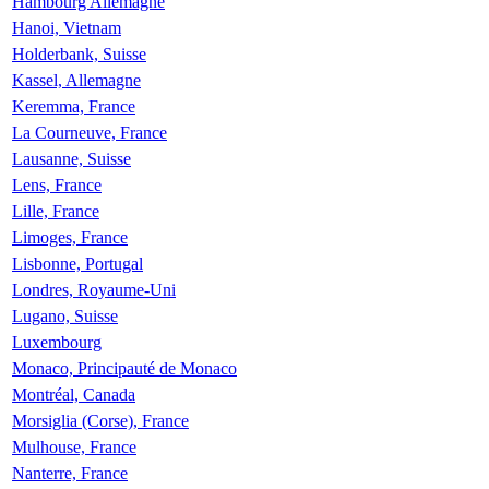
Hambourg Allemagne
Hanoi, Vietnam
Holderbank, Suisse
Kassel, Allemagne
Keremma, France
La Courneuve, France
Lausanne, Suisse
Lens, France
Lille, France
Limoges, France
Lisbonne, Portugal
Londres, Royaume-Uni
Lugano, Suisse
Luxembourg
Monaco, Principauté de Monaco
Montréal, Canada
Morsiglia (Corse), France
Mulhouse, France
Nanterre, France