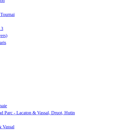
ion
, Tournai
13
ers)
aris
naie
nd Parc - Lacaton & Vassal, Druot, Hutin
& Vassal