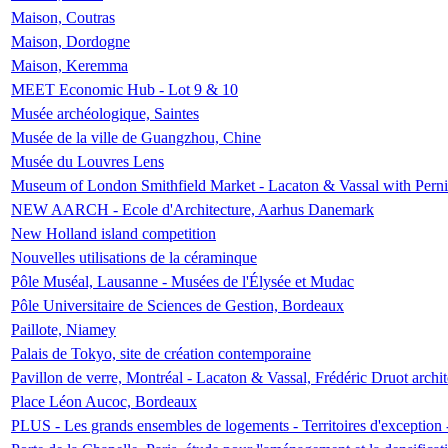
Maison, Coutras
Maison, Dordogne
Maison, Keremma
MEET Economic Hub - Lot 9 & 10
Musée archéologique, Saintes
Musée de la ville de Guangzhou, Chine
Musée du Louvres Lens
Museum of London Smithfield Market - Lacaton & Vassal with Pernil
NEW AARCH - Ecole d'Architecture, Aarhus Danemark
New Holland island competition
Nouvelles utilisations de la céraminque
Pôle Muséal, Lausanne - Musées de l'Élysée et Mudac
Pôle Universitaire de Sciences de Gestion, Bordeaux
Paillote, Niamey
Palais de Tokyo, site de création contemporaine
Pavillon de verre, Montréal - Lacaton & Vassal, Frédéric Druot arch
Place Léon Aucoc, Bordeaux
PLUS - Les grands ensembles de logements - Territoires d'exception 