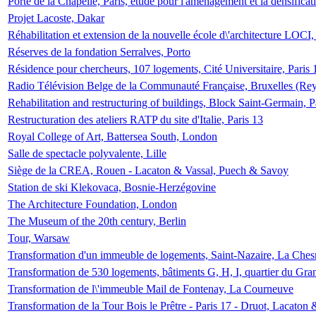
Porte de la Chapelle, Paris, étude pour l'aménagement et la densificat
Projet Lacoste, Dakar
Réhabilitation et extension de la nouvelle école d\'architecture LOCI
Réserves de la fondation Serralves, Porto
Résidence pour chercheurs, 107 logements, Cité Universitaire, Paris 
Radio Télévision Belge de la Communauté Française, Bruxelles (Rey
Rehabilitation and restructuring of buildings, Block Saint-Germain, P
Restructuration des ateliers RATP du site d'Italie, Paris 13
Royal College of Art, Battersea South, London
Salle de spectacle polyvalente, Lille
Siège de la CREA, Rouen - Lacaton & Vassal, Puech & Savoy
Station de ski Klekovaca, Bosnie-Herzégovine
The Architecture Foundation, London
The Museum of the 20th century, Berlin
Tour, Warsaw
Transformation d'un immeuble de logements, Saint-Nazaire, La Ches
Transformation de 530 logements, bâtiments G, H, I, quartier du Gra
Transformation de l\'immeuble Mail de Fontenay, La Courneuve
Transformation de la Tour Bois le Prêtre - Paris 17 - Druot, Lacaton 