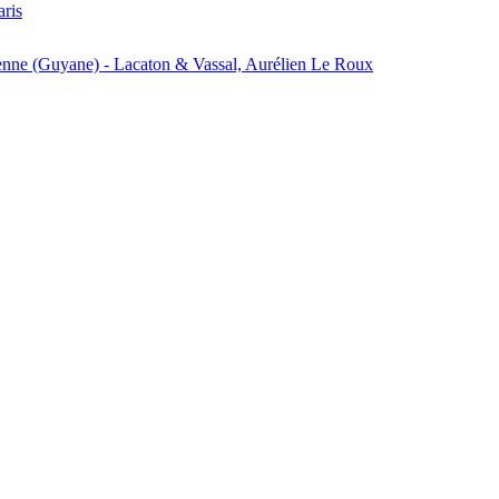
aris
enne (Guyane) - Lacaton & Vassal, Aurélien Le Roux