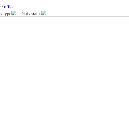
 / office
 / type
état / status