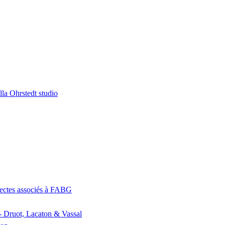
la Ohrstedt studio
itectes associés à FABG
- Druot, Lacaton & Vassal