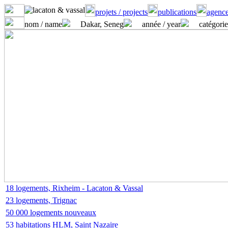
projets / projects
publications
agence
nom / name
Dakar, Seneg
année / year
catégorie
18 logements, Rixheim - Lacaton & Vassal
23 logements, Trignac
50 000 logements nouveaux
53 habitations HLM, Saint Nazaire