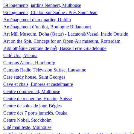
59 logements, jardins Neppert, Mulhouse
96 logements, Chalon-sur-Saône / Prés-Saint-Jean
Aménagement d'un quartier, Dublin
Aménagement d’un îlot, Boulogne Billancourt
Art Mill Museum, Doha (Qatar) - Lacaton&Vassal, Inside Outside
Art on the Spit. Concept for an Open-Air museum, Rotterdam
Bibliothèque centrale de prêt, Basse-Terre Guadeloupe
Café Una, Vienna
Campus Altona, Hambourg
Campus Radio Télévision Suisse, Lausanne
Case study house, Saint Georges
Cave et chais, Embres et castelmaure
Centre commercial, Mulhouse
Centre de recherche, Holcim, Suisse
Centre de soins de jour, Bègles
Centre des 7 ports jumelés, Osaka
Centre Nobel, Stockholm
Cité manifeste, Mulhouse