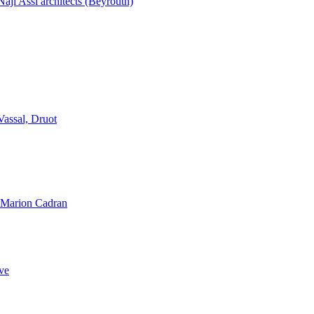
aji Assi architects (Beyrouth)
Vassal, Druot
, Marion Cadran
ve