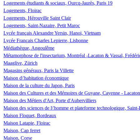
Logements étudiants & sociaux, Ourcq-Jaurès, Paris 19
Logements, Floirac
Logements, Hérouville Saint Clair
Logements, Saint-Nazaire, Petit Maroc
Lycée français Alexandre Yersin, Hanoi, Vietnam
Lycée Français Charles Lepierre, Lisbonne
Médiathèque, Angoulême
Métamorphose de l'insectarium, Montréal -Lacaton & Vassal, Frédéri
Maaglive, Zürich
Magasins généraux, Paris la Villette
Maison d\'habitation économique
Maison de la culture du Japon, Paris
Maison des Cultures et des Mémoires de Guyane, Cayenne - Lacaton
Maison des Métiers d'Art, Porte d'Aubervilliers
Maison des sciences de l\'homme et plateforme technologique, Saint
Maison Floquet, Bordeaux
Maison Latapie, Floirac
Maison, Cap ferret
Maison, Corse