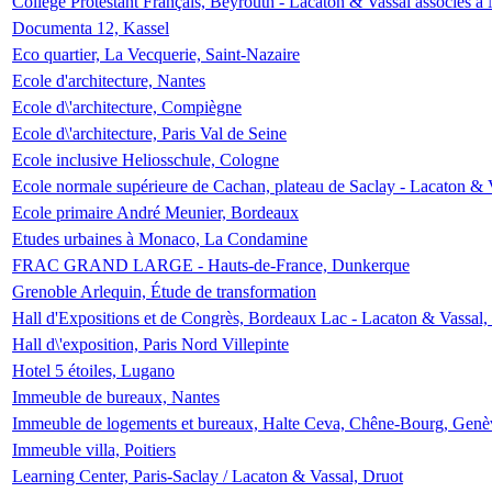
Collège Protestant Français, Beyrouth - Lacaton & Vassal associés à N
Documenta 12, Kassel
Eco quartier, La Vecquerie, Saint-Nazaire
Ecole d'architecture, Nantes
Ecole d\'architecture, Compiègne
Ecole d\'architecture, Paris Val de Seine
Ecole inclusive Heliosschule, Cologne
Ecole normale supérieure de Cachan, plateau de Saclay - Lacaton & 
Ecole primaire André Meunier, Bordeaux
Etudes urbaines à Monaco, La Condamine
FRAC GRAND LARGE - Hauts-de-France, Dunkerque
Grenoble Arlequin, Étude de transformation
Hall d'Expositions et de Congrès, Bordeaux Lac - Lacaton & Vassal
Hall d\'exposition, Paris Nord Villepinte
Hotel 5 étoiles, Lugano
Immeuble de bureaux, Nantes
Immeuble de logements et bureaux, Halte Ceva, Chêne-Bourg, Genè
Immeuble villa, Poitiers
Learning Center, Paris-Saclay / Lacaton & Vassal, Druot