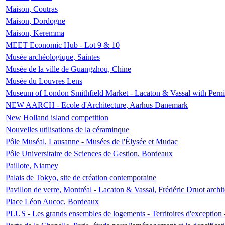
Maison, Coutras
Maison, Dordogne
Maison, Keremma
MEET Economic Hub - Lot 9 & 10
Musée archéologique, Saintes
Musée de la ville de Guangzhou, Chine
Musée du Louvres Lens
Museum of London Smithfield Market - Lacaton & Vassal with Pernil
NEW AARCH - Ecole d'Architecture, Aarhus Danemark
New Holland island competition
Nouvelles utilisations de la céraminque
Pôle Muséal, Lausanne - Musées de l'Élysée et Mudac
Pôle Universitaire de Sciences de Gestion, Bordeaux
Paillote, Niamey
Palais de Tokyo, site de création contemporaine
Pavillon de verre, Montréal - Lacaton & Vassal, Frédéric Druot arch
Place Léon Aucoc, Bordeaux
PLUS - Les grands ensembles de logements - Territoires d'exception 