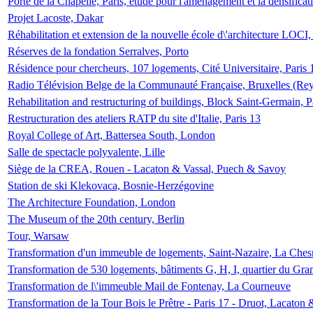
Porte de la Chapelle, Paris, étude pour l'aménagement et la densificat
Projet Lacoste, Dakar
Réhabilitation et extension de la nouvelle école d\'architecture LOCI
Réserves de la fondation Serralves, Porto
Résidence pour chercheurs, 107 logements, Cité Universitaire, Paris 
Radio Télévision Belge de la Communauté Française, Bruxelles (Rey
Rehabilitation and restructuring of buildings, Block Saint-Germain, P
Restructuration des ateliers RATP du site d'Italie, Paris 13
Royal College of Art, Battersea South, London
Salle de spectacle polyvalente, Lille
Siège de la CREA, Rouen - Lacaton & Vassal, Puech & Savoy
Station de ski Klekovaca, Bosnie-Herzégovine
The Architecture Foundation, London
The Museum of the 20th century, Berlin
Tour, Warsaw
Transformation d'un immeuble de logements, Saint-Nazaire, La Ches
Transformation de 530 logements, bâtiments G, H, I, quartier du Gra
Transformation de l\'immeuble Mail de Fontenay, La Courneuve
Transformation de la Tour Bois le Prêtre - Paris 17 - Druot, Lacaton 