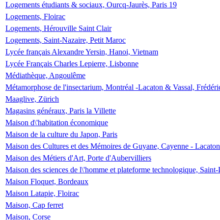
Logements étudiants & sociaux, Ourcq-Jaurès, Paris 19
Logements, Floirac
Logements, Hérouville Saint Clair
Logements, Saint-Nazaire, Petit Maroc
Lycée français Alexandre Yersin, Hanoi, Vietnam
Lycée Français Charles Lepierre, Lisbonne
Médiathèque, Angoulême
Métamorphose de l'insectarium, Montréal -Lacaton & Vassal, Frédéri
Maaglive, Zürich
Magasins généraux, Paris la Villette
Maison d\'habitation économique
Maison de la culture du Japon, Paris
Maison des Cultures et des Mémoires de Guyane, Cayenne - Lacaton
Maison des Métiers d'Art, Porte d'Aubervilliers
Maison des sciences de l\'homme et plateforme technologique, Saint
Maison Floquet, Bordeaux
Maison Latapie, Floirac
Maison, Cap ferret
Maison, Corse