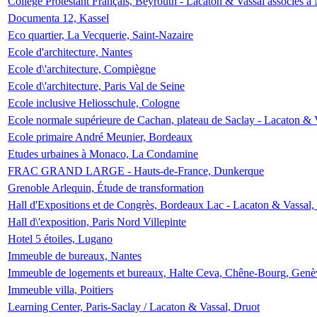
Collège Protestant Français, Beyrouth - Lacaton & Vassal associés à N
Documenta 12, Kassel
Eco quartier, La Vecquerie, Saint-Nazaire
Ecole d'architecture, Nantes
Ecole d\'architecture, Compiègne
Ecole d\'architecture, Paris Val de Seine
Ecole inclusive Heliosschule, Cologne
Ecole normale supérieure de Cachan, plateau de Saclay - Lacaton & 
Ecole primaire André Meunier, Bordeaux
Etudes urbaines à Monaco, La Condamine
FRAC GRAND LARGE - Hauts-de-France, Dunkerque
Grenoble Arlequin, Étude de transformation
Hall d'Expositions et de Congrès, Bordeaux Lac - Lacaton & Vassal
Hall d\'exposition, Paris Nord Villepinte
Hotel 5 étoiles, Lugano
Immeuble de bureaux, Nantes
Immeuble de logements et bureaux, Halte Ceva, Chêne-Bourg, Genè
Immeuble villa, Poitiers
Learning Center, Paris-Saclay / Lacaton & Vassal, Druot