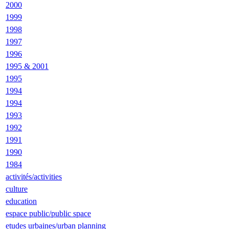
2000
1999
1998
1997
1996
1995 & 2001
1995
1994
1994
1993
1992
1991
1990
1984
activités/activities
culture
education
espace public/public space
etudes urbaines/urban planning