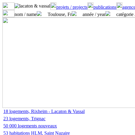
projets / projects
publications
agence
nom / name
Toulouse, Fr
année / year
catégorie 
18 logements, Rixheim - Lacaton & Vassal
23 logements, Trignac
50 000 logements nouveaux
53 habitations HLM, Saint Nazaire