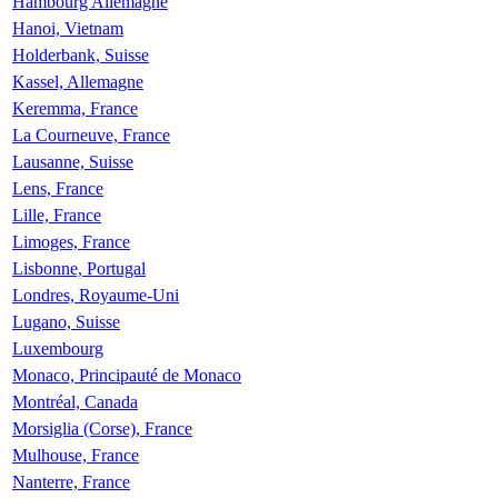
Hambourg Allemagne
Hanoi, Vietnam
Holderbank, Suisse
Kassel, Allemagne
Keremma, France
La Courneuve, France
Lausanne, Suisse
Lens, France
Lille, France
Limoges, France
Lisbonne, Portugal
Londres, Royaume-Uni
Lugano, Suisse
Luxembourg
Monaco, Principauté de Monaco
Montréal, Canada
Morsiglia (Corse), France
Mulhouse, France
Nanterre, France