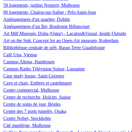
59 logements, jardins Neppert, Mulhouse
96 logements, Chalon-sur-Saône / Prés-Saint-Jean
Aménagement d'un quartier, Dublin
Aménagement d’un îlot, Boulogne Billancourt
Art Mill Museum, Doha (Qatar) - Lacaton&Vassal, Inside Outside
Art on the Spit. Concept for an Open-Air museum, Rotterdam
Bibliothèque centrale de prêt, Basse-Terre Guadeloupe
Café Una, Vienna
Campus Altona, Hambourg
Campus Radio Télévision Suisse, Lausanne
Case study house, Saint Georges
Cave et chais, Embres et castelmaure
Centre commercial, Mulhouse
Centre de recherche, Holcim, Suisse
Centre de soins de jour, Bègles
Centre des 7 ports jumelés, Osaka
Centre Nobel, Stockholm
Cité manifeste, Mulhouse