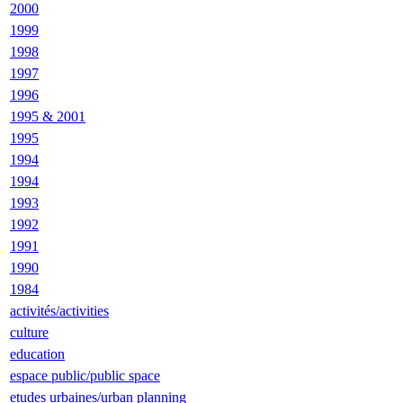
2000
1999
1998
1997
1996
1995 & 2001
1995
1994
1994
1993
1992
1991
1990
1984
activités/activities
culture
education
espace public/public space
etudes urbaines/urban planning