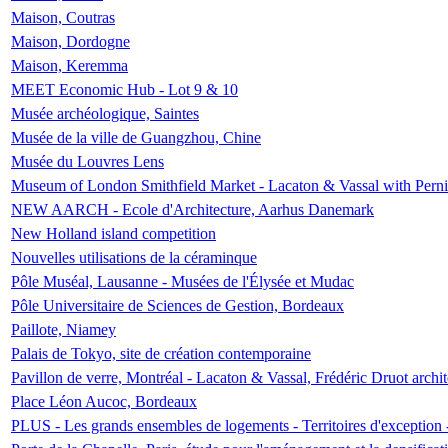
Maison, Coutras
Maison, Dordogne
Maison, Keremma
MEET Economic Hub - Lot 9 & 10
Musée archéologique, Saintes
Musée de la ville de Guangzhou, Chine
Musée du Louvres Lens
Museum of London Smithfield Market - Lacaton & Vassal with Pernil
NEW AARCH - Ecole d'Architecture, Aarhus Danemark
New Holland island competition
Nouvelles utilisations de la céraminque
Pôle Muséal, Lausanne - Musées de l'Élysée et Mudac
Pôle Universitaire de Sciences de Gestion, Bordeaux
Paillote, Niamey
Palais de Tokyo, site de création contemporaine
Pavillon de verre, Montréal - Lacaton & Vassal, Frédéric Druot arch
Place Léon Aucoc, Bordeaux
PLUS - Les grands ensembles de logements - Territoires d'exception 