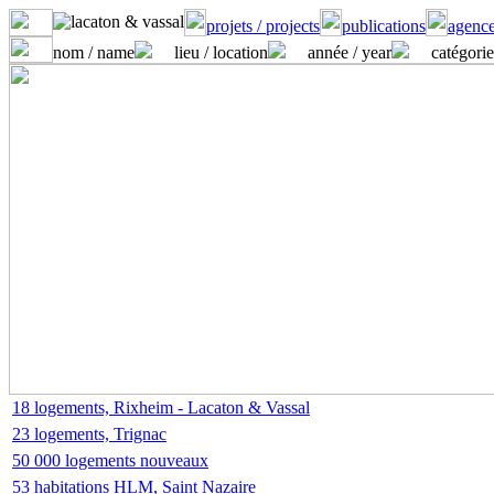
projets / projects
publications
agence
nom / name
lieu / location
année / year
catégorie
18 logements, Rixheim - Lacaton & Vassal
23 logements, Trignac
50 000 logements nouveaux
53 habitations HLM, Saint Nazaire