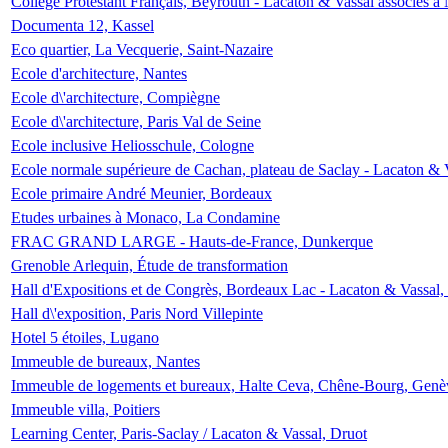
Collège Protestant Français, Beyrouth - Lacaton & Vassal associés à N
Documenta 12, Kassel
Eco quartier, La Vecquerie, Saint-Nazaire
Ecole d'architecture, Nantes
Ecole d\'architecture, Compiègne
Ecole d\'architecture, Paris Val de Seine
Ecole inclusive Heliosschule, Cologne
Ecole normale supérieure de Cachan, plateau de Saclay - Lacaton & 
Ecole primaire André Meunier, Bordeaux
Etudes urbaines à Monaco, La Condamine
FRAC GRAND LARGE - Hauts-de-France, Dunkerque
Grenoble Arlequin, Étude de transformation
Hall d'Expositions et de Congrès, Bordeaux Lac - Lacaton & Vassal
Hall d\'exposition, Paris Nord Villepinte
Hotel 5 étoiles, Lugano
Immeuble de bureaux, Nantes
Immeuble de logements et bureaux, Halte Ceva, Chêne-Bourg, Genè
Immeuble villa, Poitiers
Learning Center, Paris-Saclay / Lacaton & Vassal, Druot