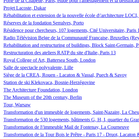
Porte de la Chapelle, Paris, étude pour l'aménagement et la densificat
Projet Lacoste, Dakar
Réhabilitation et extension de la nouvelle école d\'architecture LOCI
Réserves de la fondation Serralves, Porto
Résidence pour chercheurs, 107 logements, Cité Universitaire, Paris 
Radio Télévision Belge de la Communauté Française, Bruxelles (Rey
Rehabilitation and restructuring of buildings, Block Saint-Germain, P
Restructuration des ateliers RATP du site d'Italie, Paris 13
Royal College of Art, Battersea South, London
Salle de spectacle polyvalente, Lille
Siège de la CREA, Rouen - Lacaton & Vassal, Puech & Savoy
Station de ski Klekovaca, Bosnie-Herzégovine
The Architecture Foundation, London
The Museum of the 20th century, Berlin
Tour, Warsaw
Transformation d'un immeuble de logements, Saint-Nazaire, La Ches
Transformation de 530 logements, bâtiments G, H, I, quartier du Gra
Transformation de l\'immeuble Mail de Fontenay, La Courneuve
Transformation de la Tour Bois le Prêtre - Paris 17 - Druot, Lacaton 