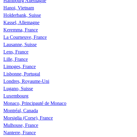
Hambourg Allemagne
Hanoi, Vietnam
Holderbank, Suisse
Kassel, Allemagne
Keremma, France
La Courneuve, France
Lausanne, Suisse
Lens, France
Lille, France
Limoges, France
Lisbonne, Portugal
Londres, Royaume-Uni
Lugano, Suisse
Luxembourg
Monaco, Principauté de Monaco
Montréal, Canada
Morsiglia (Corse), France
Mulhouse, France
Nanterre, France