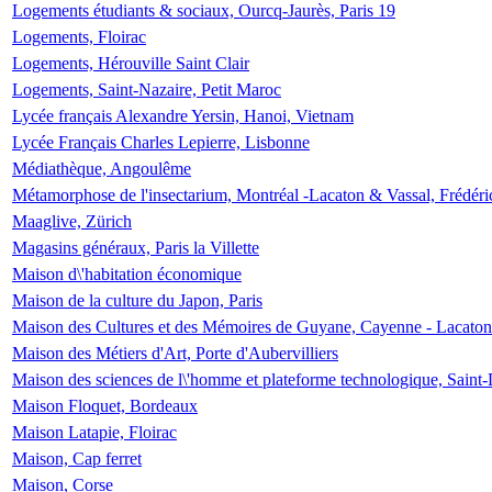
Logements étudiants & sociaux, Ourcq-Jaurès, Paris 19
Logements, Floirac
Logements, Hérouville Saint Clair
Logements, Saint-Nazaire, Petit Maroc
Lycée français Alexandre Yersin, Hanoi, Vietnam
Lycée Français Charles Lepierre, Lisbonne
Médiathèque, Angoulême
Métamorphose de l'insectarium, Montréal -Lacaton & Vassal, Frédéri
Maaglive, Zürich
Magasins généraux, Paris la Villette
Maison d\'habitation économique
Maison de la culture du Japon, Paris
Maison des Cultures et des Mémoires de Guyane, Cayenne - Lacaton
Maison des Métiers d'Art, Porte d'Aubervilliers
Maison des sciences de l\'homme et plateforme technologique, Saint
Maison Floquet, Bordeaux
Maison Latapie, Floirac
Maison, Cap ferret
Maison, Corse