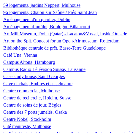
59 logements, jardins Neppert, Mulhouse
96 logements, Chalon-sur-Saône / Prés-Saint-Jean
Aménagement d'un quartier, Dublin
Aménagement d’un îlot, Boulogne Billancourt
Art Mill Museum, Doha (Qatar) - Lacaton&Vassal, Inside Outside
Art on the Spit. Concept for an Open-Air museum, Rotterdam
Bibliothèque centrale de prêt, Basse-Terre Guadeloupe
Café Una, Vienna
Campus Altona, Hambourg
Campus Radio Télévision Suisse, Lausanne
Case study house, Saint Georges
Cave et chais, Embres et castelmaure
Centre commercial, Mulhouse
Centre de recherche, Holcim, Suisse
Centre de soins de jour, Bègles
Centre des 7 ports jumelés, Osaka
Centre Nobel, Stockholm
Cité manifeste, Mulhouse