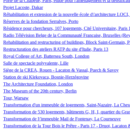
Porte de la Chapelle, Paris, étude pour l'aménagement et la densificat
Projet Lacoste, Dakar
Réhabilitation et extension de la nouvelle école d\'architecture LOCI
Réserves de la fondation Serralves, Porto
Résidence pour chercheurs, 107 logements, Cité Universitaire, Paris 
Radio Télévision Belge de la Communauté Française, Bruxelles (Rey
Rehabilitation and restructuring of buildings, Block Saint-Germain, P
Restructuration des ateliers RATP du site d'Italie, Paris 13
Royal College of Art, Battersea South, London
Salle de spectacle polyvalente, Lille
Siège de la CREA, Rouen - Lacaton & Vassal, Puech & Savoy
Station de ski Klekovaca, Bosnie-Herzégovine
The Architecture Foundation, London
The Museum of the 20th century, Berlin
Tour, Warsaw
Transformation d'un immeuble de logements, Saint-Nazaire, La Ches
Transformation de 530 logements, bâtiments G, H, I, quartier du Gra
Transformation de l\'immeuble Mail de Fontenay, La Courneuve
Transformation de la Tour Bois le Prêtre - Paris 17 - Druot, Lacaton 