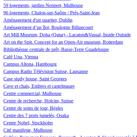
59 logements, jardins Neppert, Mulhouse
96 logements, Chalon-sur-Saône / Prés-Saint-Jean
Aménagement d'un quartier, Dublin
Aménagement d’un îlot, Boulogne Billancourt
Art Mill Museum, Doha (Qatar) - Lacaton&Vassal, Inside Outside
Art on the Spit. Concept for an Open-Air museum, Rotterdam
Bibliothèque centrale de prêt, Basse-Terre Guadeloupe
Café Una, Vienna
Campus Altona, Hambourg
Campus Radio Télévision Suisse, Lausanne
Case study house, Saint Georges
Cave et chais, Embres et castelmaure
Centre commercial, Mulhouse
Centre de recherche, Holcim, Suisse
Centre de soins de jour, Bègles
Centre des 7 ports jumelés, Osaka
Centre Nobel, Stockholm
Cité manifeste, Mulhouse