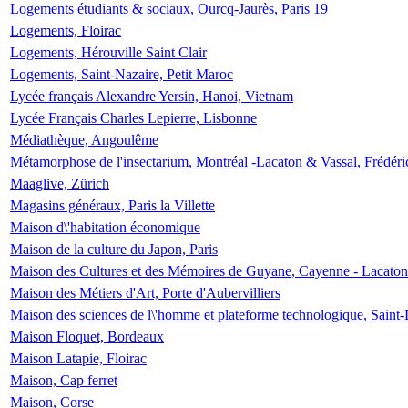
Logements étudiants & sociaux, Ourcq-Jaurès, Paris 19
Logements, Floirac
Logements, Hérouville Saint Clair
Logements, Saint-Nazaire, Petit Maroc
Lycée français Alexandre Yersin, Hanoi, Vietnam
Lycée Français Charles Lepierre, Lisbonne
Médiathèque, Angoulême
Métamorphose de l'insectarium, Montréal -Lacaton & Vassal, Frédéri
Maaglive, Zürich
Magasins généraux, Paris la Villette
Maison d\'habitation économique
Maison de la culture du Japon, Paris
Maison des Cultures et des Mémoires de Guyane, Cayenne - Lacaton
Maison des Métiers d'Art, Porte d'Aubervilliers
Maison des sciences de l\'homme et plateforme technologique, Saint
Maison Floquet, Bordeaux
Maison Latapie, Floirac
Maison, Cap ferret
Maison, Corse