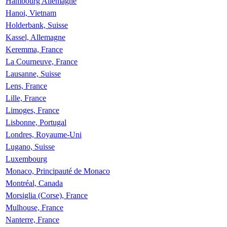
Hambourg Allemagne
Hanoi, Vietnam
Holderbank, Suisse
Kassel, Allemagne
Keremma, France
La Courneuve, France
Lausanne, Suisse
Lens, France
Lille, France
Limoges, France
Lisbonne, Portugal
Londres, Royaume-Uni
Lugano, Suisse
Luxembourg
Monaco, Principauté de Monaco
Montréal, Canada
Morsiglia (Corse), France
Mulhouse, France
Nanterre, France