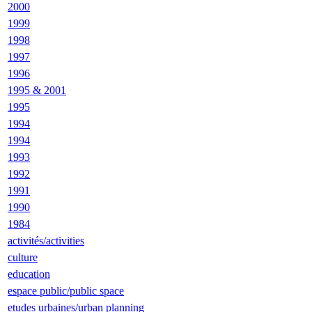
2000
1999
1998
1997
1996
1995 & 2001
1995
1994
1994
1993
1992
1991
1990
1984
activités/activities
culture
education
espace public/public space
etudes urbaines/urban planning