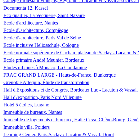
Collège Protestant Français, Beyrouth - Lacaton & Vassal associés à N
Documenta 12, Kassel
Eco quartier, La Vecquerie, Saint-Nazaire
Ecole d'architecture, Nantes
Ecole d\'architecture, Compiègne
Ecole d\'architecture, Paris Val de Seine
Ecole inclusive Heliosschule, Cologne
Ecole normale supérieure de Cachan, plateau de Saclay - Lacaton & 
Ecole primaire André Meunier, Bordeaux
Etudes urbaines à Monaco, La Condamine
FRAC GRAND LARGE - Hauts-de-France, Dunkerque
Grenoble Arlequin, Étude de transformation
Hall d'Expositions et de Congrès, Bordeaux Lac - Lacaton & Vassal
Hall d\'exposition, Paris Nord Villepinte
Hotel 5 étoiles, Lugano
Immeuble de bureaux, Nantes
Immeuble de logements et bureaux, Halte Ceva, Chêne-Bourg, Genè
Immeuble villa, Poitiers
Learning Center, Paris-Saclay / Lacaton & Vassal, Druot