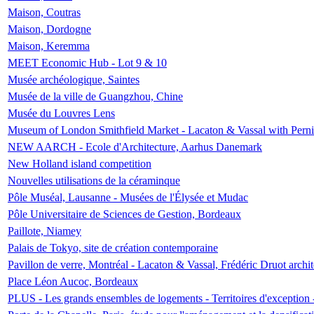
Maison, Coutras
Maison, Dordogne
Maison, Keremma
MEET Economic Hub - Lot 9 & 10
Musée archéologique, Saintes
Musée de la ville de Guangzhou, Chine
Musée du Louvres Lens
Museum of London Smithfield Market - Lacaton & Vassal with Pernil
NEW AARCH - Ecole d'Architecture, Aarhus Danemark
New Holland island competition
Nouvelles utilisations de la céraminque
Pôle Muséal, Lausanne - Musées de l'Élysée et Mudac
Pôle Universitaire de Sciences de Gestion, Bordeaux
Paillote, Niamey
Palais de Tokyo, site de création contemporaine
Pavillon de verre, Montréal - Lacaton & Vassal, Frédéric Druot arch
Place Léon Aucoc, Bordeaux
PLUS - Les grands ensembles de logements - Territoires d'exception 