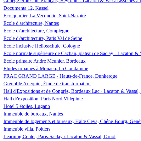
Collège Protestant Français, Beyrouth - Lacaton & Vassal associés à N
Documenta 12, Kassel
Eco quartier, La Vecquerie, Saint-Nazaire
Ecole d'architecture, Nantes
Ecole d\'architecture, Compiègne
Ecole d\'architecture, Paris Val de Seine
Ecole inclusive Heliosschule, Cologne
Ecole normale supérieure de Cachan, plateau de Saclay - Lacaton & 
Ecole primaire André Meunier, Bordeaux
Etudes urbaines à Monaco, La Condamine
FRAC GRAND LARGE - Hauts-de-France, Dunkerque
Grenoble Arlequin, Étude de transformation
Hall d'Expositions et de Congrès, Bordeaux Lac - Lacaton & Vassal
Hall d\'exposition, Paris Nord Villepinte
Hotel 5 étoiles, Lugano
Immeuble de bureaux, Nantes
Immeuble de logements et bureaux, Halte Ceva, Chêne-Bourg, Genè
Immeuble villa, Poitiers
Learning Center, Paris-Saclay / Lacaton & Vassal, Druot