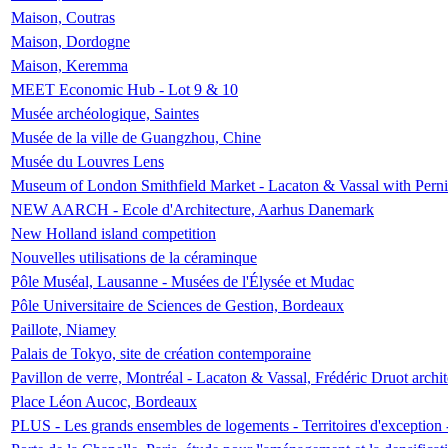
Maison, Coutras
Maison, Dordogne
Maison, Keremma
MEET Economic Hub - Lot 9 & 10
Musée archéologique, Saintes
Musée de la ville de Guangzhou, Chine
Musée du Louvres Lens
Museum of London Smithfield Market - Lacaton & Vassal with Pernil
NEW AARCH - Ecole d'Architecture, Aarhus Danemark
New Holland island competition
Nouvelles utilisations de la céraminque
Pôle Muséal, Lausanne - Musées de l'Élysée et Mudac
Pôle Universitaire de Sciences de Gestion, Bordeaux
Paillote, Niamey
Palais de Tokyo, site de création contemporaine
Pavillon de verre, Montréal - Lacaton & Vassal, Frédéric Druot arch
Place Léon Aucoc, Bordeaux
PLUS - Les grands ensembles de logements - Territoires d'exception 