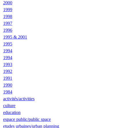
2000
1999
1998
1997
1996
1995 & 2001
1995
1994
1994
1993
1992
1991
1990
1984
activités/activities
culture
education
espace public/public space
etudes urbaines/urban planning