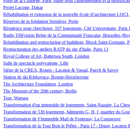
Porte de la Chapelle, Paris, étude pour l'aménagement et la densificat
Projet Lacoste, Dakar
Réhabilitation et extension de la nouvelle école d\'architecture LOCI
Réserves de la fondation Serralves, Porto
Résidence pour chercheurs, 107 logements, Cité Universitaire, Paris 
Radio Télévision Belge de la Communauté Française, Bruxelles (Rey
Rehabilitation and restructuring of buildings, Block Saint-Germain, P
Restructuration des ateliers RATP du site d'Italie, Paris 13
Royal College of Art, Battersea South, London
Salle de spectacle polyvalente, Lille
Siège de la CREA, Rouen - Lacaton & Vassal, Puech & Savoy
Station de ski Klekovaca, Bosnie-Herzégovine
The Architecture Foundation, London
The Museum of the 20th century, Berlin
Tour, Warsaw
Transformation d'un immeuble de logements, Saint-Nazaire, La Ches
Transformation de 530 logements, bâtiments G, H, I, quartier du Gra
Transformation de l\'immeuble Mail de Fontenay, La Courneuve
Transformation de la Tour Bois le Prêtre - Paris 17 - Druot, Lacaton 