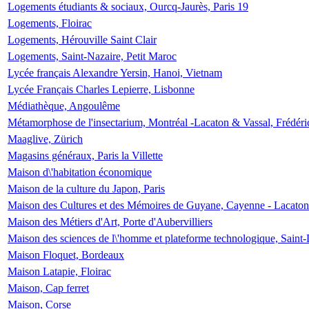
Logements étudiants & sociaux, Ourcq-Jaurès, Paris 19
Logements, Floirac
Logements, Hérouville Saint Clair
Logements, Saint-Nazaire, Petit Maroc
Lycée français Alexandre Yersin, Hanoi, Vietnam
Lycée Français Charles Lepierre, Lisbonne
Médiathèque, Angoulême
Métamorphose de l'insectarium, Montréal -Lacaton & Vassal, Frédéri
Maaglive, Zürich
Magasins généraux, Paris la Villette
Maison d\'habitation économique
Maison de la culture du Japon, Paris
Maison des Cultures et des Mémoires de Guyane, Cayenne - Lacaton
Maison des Métiers d'Art, Porte d'Aubervilliers
Maison des sciences de l\'homme et plateforme technologique, Saint
Maison Floquet, Bordeaux
Maison Latapie, Floirac
Maison, Cap ferret
Maison, Corse