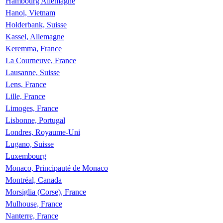
Hambourg Allemagne
Hanoi, Vietnam
Holderbank, Suisse
Kassel, Allemagne
Keremma, France
La Courneuve, France
Lausanne, Suisse
Lens, France
Lille, France
Limoges, France
Lisbonne, Portugal
Londres, Royaume-Uni
Lugano, Suisse
Luxembourg
Monaco, Principauté de Monaco
Montréal, Canada
Morsiglia (Corse), France
Mulhouse, France
Nanterre, France