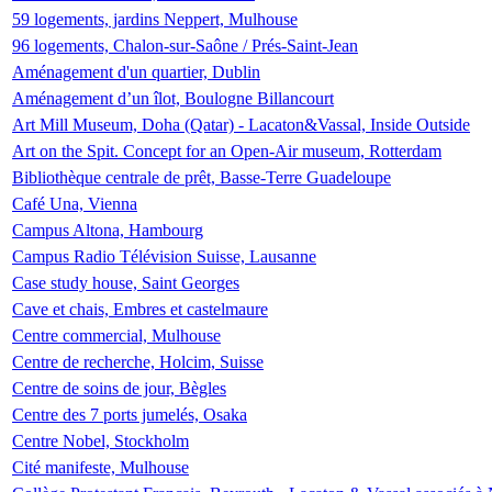
59 logements, jardins Neppert, Mulhouse
96 logements, Chalon-sur-Saône / Prés-Saint-Jean
Aménagement d'un quartier, Dublin
Aménagement d’un îlot, Boulogne Billancourt
Art Mill Museum, Doha (Qatar) - Lacaton&Vassal, Inside Outside
Art on the Spit. Concept for an Open-Air museum, Rotterdam
Bibliothèque centrale de prêt, Basse-Terre Guadeloupe
Café Una, Vienna
Campus Altona, Hambourg
Campus Radio Télévision Suisse, Lausanne
Case study house, Saint Georges
Cave et chais, Embres et castelmaure
Centre commercial, Mulhouse
Centre de recherche, Holcim, Suisse
Centre de soins de jour, Bègles
Centre des 7 ports jumelés, Osaka
Centre Nobel, Stockholm
Cité manifeste, Mulhouse