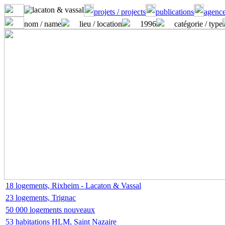
projets / projects
publications
agence
nom / name
lieu / location
1996
catégorie / type
18 logements, Rixheim - Lacaton & Vassal
23 logements, Trignac
50 000 logements nouveaux
53 habitations HLM, Saint Nazaire