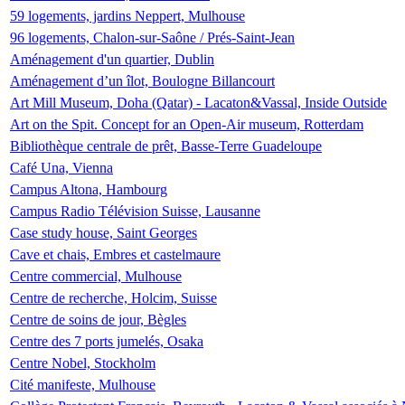
59 logements, jardins Neppert, Mulhouse
96 logements, Chalon-sur-Saône / Prés-Saint-Jean
Aménagement d'un quartier, Dublin
Aménagement d’un îlot, Boulogne Billancourt
Art Mill Museum, Doha (Qatar) - Lacaton&Vassal, Inside Outside
Art on the Spit. Concept for an Open-Air museum, Rotterdam
Bibliothèque centrale de prêt, Basse-Terre Guadeloupe
Café Una, Vienna
Campus Altona, Hambourg
Campus Radio Télévision Suisse, Lausanne
Case study house, Saint Georges
Cave et chais, Embres et castelmaure
Centre commercial, Mulhouse
Centre de recherche, Holcim, Suisse
Centre de soins de jour, Bègles
Centre des 7 ports jumelés, Osaka
Centre Nobel, Stockholm
Cité manifeste, Mulhouse