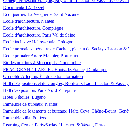
Collège Protestant Français, Beyrouth - Lacaton & Vassal associés à N
Documenta 12, Kassel
Eco quartier, La Vecquerie, Saint-Nazaire
Ecole d'architecture, Nantes
Ecole d\'architecture, Compiègne
Ecole d\'architecture, Paris Val de Seine
Ecole inclusive Heliosschule, Cologne
Ecole normale supérieure de Cachan, plateau de Saclay - Lacaton & 
Ecole primaire André Meunier, Bordeaux
Etudes urbaines à Monaco, La Condamine
FRAC GRAND LARGE - Hauts-de-France, Dunkerque
Grenoble Arlequin, Étude de transformation
Hall d'Expositions et de Congrès, Bordeaux Lac - Lacaton & Vassal
Hall d\'exposition, Paris Nord Villepinte
Hotel 5 étoiles, Lugano
Immeuble de bureaux, Nantes
Immeuble de logements et bureaux, Halte Ceva, Chêne-Bourg, Genè
Immeuble villa, Poitiers
Learning Center, Paris-Saclay / Lacaton & Vassal, Druot