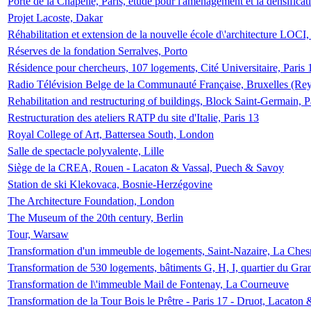
Porte de la Chapelle, Paris, étude pour l'aménagement et la densificat
Projet Lacoste, Dakar
Réhabilitation et extension de la nouvelle école d\'architecture LOCI
Réserves de la fondation Serralves, Porto
Résidence pour chercheurs, 107 logements, Cité Universitaire, Paris 
Radio Télévision Belge de la Communauté Française, Bruxelles (Rey
Rehabilitation and restructuring of buildings, Block Saint-Germain, P
Restructuration des ateliers RATP du site d'Italie, Paris 13
Royal College of Art, Battersea South, London
Salle de spectacle polyvalente, Lille
Siège de la CREA, Rouen - Lacaton & Vassal, Puech & Savoy
Station de ski Klekovaca, Bosnie-Herzégovine
The Architecture Foundation, London
The Museum of the 20th century, Berlin
Tour, Warsaw
Transformation d'un immeuble de logements, Saint-Nazaire, La Ches
Transformation de 530 logements, bâtiments G, H, I, quartier du Gra
Transformation de l\'immeuble Mail de Fontenay, La Courneuve
Transformation de la Tour Bois le Prêtre - Paris 17 - Druot, Lacaton 