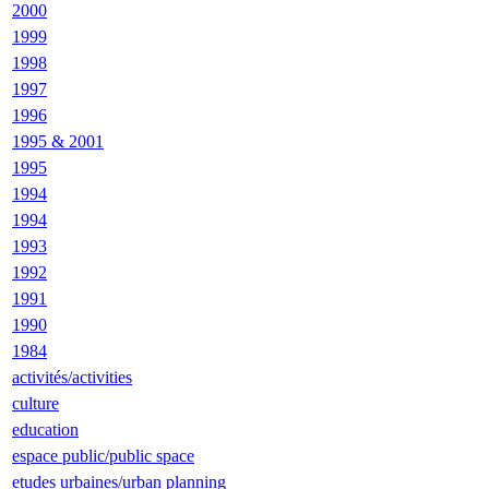
2000
1999
1998
1997
1996
1995 & 2001
1995
1994
1994
1993
1992
1991
1990
1984
activités/activities
culture
education
espace public/public space
etudes urbaines/urban planning