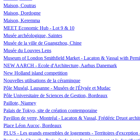
Maison, Coutras
Maison, Dordogne
Maison, Keremma
MEET Economic Hub - Lot 9 & 10
Musée archéologique, Saintes
Musée de la ville de Guangzhou, Chine
Musée du Louvres Lens
Museum of London Smithfield Market - Lacaton & Vassal with Pernil
NEW AARCH - Ecole d'Architecture, Aarhus Danemark
New Holland island competition
Nouvelles utilisations de la céraminque
Pôle Muséal, Lausanne - Musées de l'Élysée et Mudac
Pôle Universitaire de Sciences de Gestion, Bordeaux
Paillote, Niamey
Palais de Tokyo, site de création contemporaine
Pavillon de verre, Montréal - Lacaton & Vassal, Frédéric Druot arch
Place Léon Aucoc, Bordeaux
PLUS - Les grands ensembles de logements - Territoires d'exception 