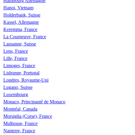
Hambourg Allemagne
Hanoi, Vietnam
Holderbank, Suisse
Kassel, Allemagne
Keremma, France
La Courneuve, France
Lausanne, Suisse
Lens, France
Lille, France
Limoges, France
Lisbonne, Portugal
Londres, Royaume-Uni
Lugano, Suisse
Luxembourg
Monaco, Principauté de Monaco
Montréal, Canada
Morsiglia (Corse), France
Mulhouse, France
Nanterre, France