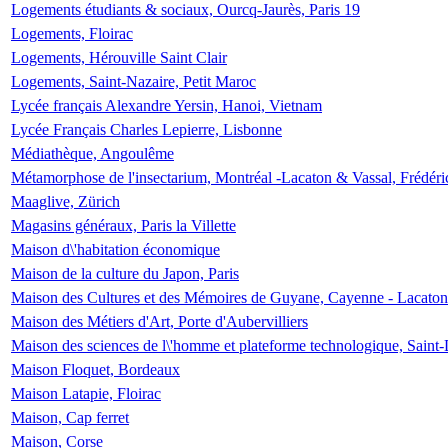
Logements étudiants & sociaux, Ourcq-Jaurès, Paris 19
Logements, Floirac
Logements, Hérouville Saint Clair
Logements, Saint-Nazaire, Petit Maroc
Lycée français Alexandre Yersin, Hanoi, Vietnam
Lycée Français Charles Lepierre, Lisbonne
Médiathèque, Angoulême
Métamorphose de l'insectarium, Montréal -Lacaton & Vassal, Frédéri
Maaglive, Zürich
Magasins généraux, Paris la Villette
Maison d\'habitation économique
Maison de la culture du Japon, Paris
Maison des Cultures et des Mémoires de Guyane, Cayenne - Lacaton
Maison des Métiers d'Art, Porte d'Aubervilliers
Maison des sciences de l\'homme et plateforme technologique, Saint
Maison Floquet, Bordeaux
Maison Latapie, Floirac
Maison, Cap ferret
Maison, Corse