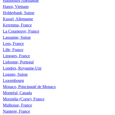
Hambourg Allemagne
Hanoi, Vietnam
Holderbank, Suisse
Kassel, Allemagne
Keremma, France
La Courneuve, France
Lausanne, Suisse
Lens, France
Lille, France
Limoges, France
Lisbonne, Portugal
Londres, Royaume-Uni
Lugano, Suisse
Luxembourg
Monaco, Principauté de Monaco
Montréal, Canada
Morsiglia (Corse), France
Mulhouse, France
Nanterre, France