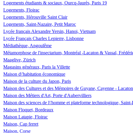
Logements étudiants & sociaux, Ourcq-Jaurès, Paris 19
Logements, Floirac
Logements, Hérouville Saint Clair
Logements, Saint-Nazaire, Petit Maroc
Lycée français Alexandre Yersin, Hanoi, Vietnam
Lycée Français Charles Lepierre, Lisbonne
Médiathèque, Angoulême
Métamorphose de l'insectarium, Montréal -Lacaton & Vassal, Frédéri
Maaglive, Zürich
Magasins généraux, Paris la Villette
Maison d\'habitation économique
Maison de la culture du Japon, Paris
Maison des Cultures et des Mémoires de Guyane, Cayenne - Lacaton
Maison des Métiers d'Art, Porte d'Aubervilliers
Maison des sciences de l\'homme et plateforme technologique, Saint
Maison Floquet, Bordeaux
Maison Latapie, Floirac
Maison, Cap ferret
Maison, Corse