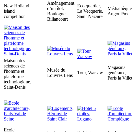
Aménagement
New Holland
Eco quartier,
d’un îlot,
Médiathèque
island
La Vecquerie,
Boulogne
Angoulême
competition
Saint-Nazaire
Billancourt
Maison des
sciences de
Magasins
Musée du
l'homme et
Tour, Warsaw
généraux,
Louvres Lens
plateforme
Paris la Ville
technologique,
Saint-Denis
Ecole