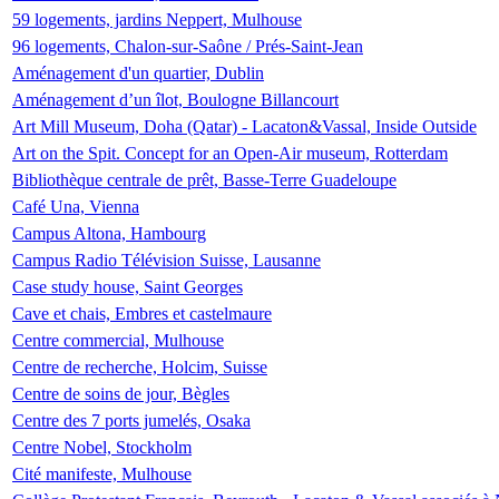
59 logements, jardins Neppert, Mulhouse
96 logements, Chalon-sur-Saône / Prés-Saint-Jean
Aménagement d'un quartier, Dublin
Aménagement d’un îlot, Boulogne Billancourt
Art Mill Museum, Doha (Qatar) - Lacaton&Vassal, Inside Outside
Art on the Spit. Concept for an Open-Air museum, Rotterdam
Bibliothèque centrale de prêt, Basse-Terre Guadeloupe
Café Una, Vienna
Campus Altona, Hambourg
Campus Radio Télévision Suisse, Lausanne
Case study house, Saint Georges
Cave et chais, Embres et castelmaure
Centre commercial, Mulhouse
Centre de recherche, Holcim, Suisse
Centre de soins de jour, Bègles
Centre des 7 ports jumelés, Osaka
Centre Nobel, Stockholm
Cité manifeste, Mulhouse