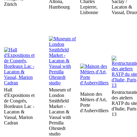
Altona,
Charles
Saclay /
Zürich
Hambourg
Lepierre,
Lacaton &
Lisbonne
Vassal, Druo
Hall
Museum of
Restructurat
Maison des
d'Expositions et
London
des ateliers
Métiers d'Art,
de Congrès,
Smithfield
RATP du sit
Porte
Bordeaux Lac -
Market -
d'Italie, Paris
d'Aubervilliers
Lacaton &
Lacaton &
13
Vassal, Marion
Vassal with
Cadran
Pernilla
Ohrstedt
studio