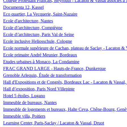
Collège Protestant Français, Beyrouth - Lacaton & Vassal associés à N
Documenta 12, Kassel
Eco quartier, La Vecquerie, Saint-Nazaire
Ecole d'architecture, Nantes
Ecole d\'architecture, Compiègne
Ecole d\'architecture, Paris Val de Seine
Ecole inclusive Heliosschule, Cologne
Ecole normale supérieure de Cachan, plateau de Saclay - Lacaton & 
Ecole primaire André Meunier, Bordeaux
Etudes urbaines à Monaco, La Condamine
FRAC GRAND LARGE - Hauts-de-France, Dunkerque
Grenoble Arlequin, Étude de transformation
Hall d'Expositions et de Congrès, Bordeaux Lac - Lacaton & Vassal
Hall d\'exposition, Paris Nord Villepinte
Hotel 5 étoiles, Lugano
Immeuble de bureaux, Nantes
Immeuble de logements et bureaux, Halte Ceva, Chêne-Bourg, Genè
Immeuble villa, Poitiers
Learning Center, Paris-Saclay / Lacaton & Vassal, Druot