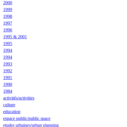
2000
1999
1998
1997
1996
1995 & 2001
1995
1994
1994
1993
1992
1991
1990
1984
activités/activities
culture
education
espace public/public space
etudes urbaines/urban planning