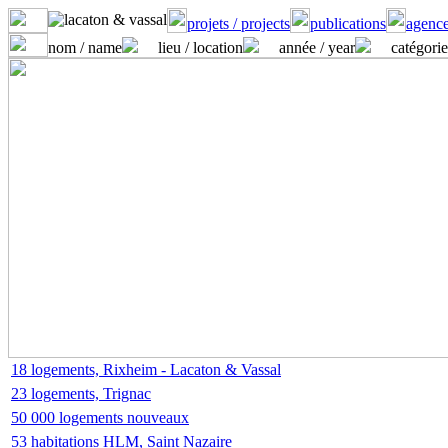
projets / projects
publications
agence
nom / name
lieu / location
année / year
catégorie
18 logements, Rixheim - Lacaton & Vassal
23 logements, Trignac
50 000 logements nouveaux
53 habitations HLM, Saint Nazaire