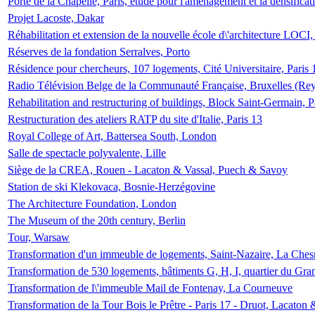
Porte de la Chapelle, Paris, étude pour l'aménagement et la densificat
Projet Lacoste, Dakar
Réhabilitation et extension de la nouvelle école d\'architecture LOCI
Réserves de la fondation Serralves, Porto
Résidence pour chercheurs, 107 logements, Cité Universitaire, Paris 
Radio Télévision Belge de la Communauté Française, Bruxelles (Rey
Rehabilitation and restructuring of buildings, Block Saint-Germain, P
Restructuration des ateliers RATP du site d'Italie, Paris 13
Royal College of Art, Battersea South, London
Salle de spectacle polyvalente, Lille
Siège de la CREA, Rouen - Lacaton & Vassal, Puech & Savoy
Station de ski Klekovaca, Bosnie-Herzégovine
The Architecture Foundation, London
The Museum of the 20th century, Berlin
Tour, Warsaw
Transformation d'un immeuble de logements, Saint-Nazaire, La Ches
Transformation de 530 logements, bâtiments G, H, I, quartier du Gra
Transformation de l\'immeuble Mail de Fontenay, La Courneuve
Transformation de la Tour Bois le Prêtre - Paris 17 - Druot, Lacaton 