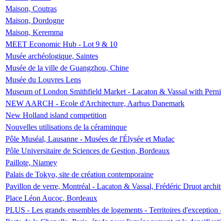
Maison, Coutras
Maison, Dordogne
Maison, Keremma
MEET Economic Hub - Lot 9 & 10
Musée archéologique, Saintes
Musée de la ville de Guangzhou, Chine
Musée du Louvres Lens
Museum of London Smithfield Market - Lacaton & Vassal with Pernil
NEW AARCH - Ecole d'Architecture, Aarhus Danemark
New Holland island competition
Nouvelles utilisations de la céraminque
Pôle Muséal, Lausanne - Musées de l'Élysée et Mudac
Pôle Universitaire de Sciences de Gestion, Bordeaux
Paillote, Niamey
Palais de Tokyo, site de création contemporaine
Pavillon de verre, Montréal - Lacaton & Vassal, Frédéric Druot arch
Place Léon Aucoc, Bordeaux
PLUS - Les grands ensembles de logements - Territoires d'exception 