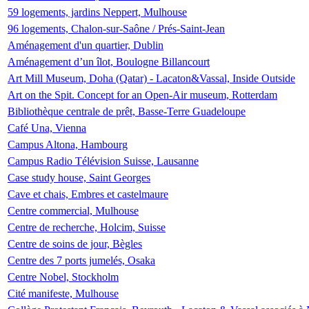
59 logements, jardins Neppert, Mulhouse
96 logements, Chalon-sur-Saône / Prés-Saint-Jean
Aménagement d'un quartier, Dublin
Aménagement d’un îlot, Boulogne Billancourt
Art Mill Museum, Doha (Qatar) - Lacaton&Vassal, Inside Outside
Art on the Spit. Concept for an Open-Air museum, Rotterdam
Bibliothèque centrale de prêt, Basse-Terre Guadeloupe
Café Una, Vienna
Campus Altona, Hambourg
Campus Radio Télévision Suisse, Lausanne
Case study house, Saint Georges
Cave et chais, Embres et castelmaure
Centre commercial, Mulhouse
Centre de recherche, Holcim, Suisse
Centre de soins de jour, Bègles
Centre des 7 ports jumelés, Osaka
Centre Nobel, Stockholm
Cité manifeste, Mulhouse