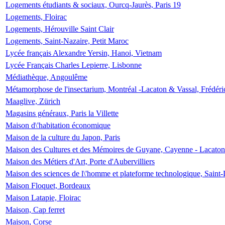
Logements étudiants & sociaux, Ourcq-Jaurès, Paris 19
Logements, Floirac
Logements, Hérouville Saint Clair
Logements, Saint-Nazaire, Petit Maroc
Lycée français Alexandre Yersin, Hanoi, Vietnam
Lycée Français Charles Lepierre, Lisbonne
Médiathèque, Angoulême
Métamorphose de l'insectarium, Montréal -Lacaton & Vassal, Frédéri
Maaglive, Zürich
Magasins généraux, Paris la Villette
Maison d\'habitation économique
Maison de la culture du Japon, Paris
Maison des Cultures et des Mémoires de Guyane, Cayenne - Lacaton
Maison des Métiers d'Art, Porte d'Aubervilliers
Maison des sciences de l\'homme et plateforme technologique, Saint
Maison Floquet, Bordeaux
Maison Latapie, Floirac
Maison, Cap ferret
Maison, Corse