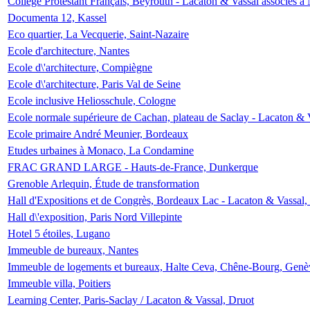
Collège Protestant Français, Beyrouth - Lacaton & Vassal associés à N
Documenta 12, Kassel
Eco quartier, La Vecquerie, Saint-Nazaire
Ecole d'architecture, Nantes
Ecole d\'architecture, Compiègne
Ecole d\'architecture, Paris Val de Seine
Ecole inclusive Heliosschule, Cologne
Ecole normale supérieure de Cachan, plateau de Saclay - Lacaton & 
Ecole primaire André Meunier, Bordeaux
Etudes urbaines à Monaco, La Condamine
FRAC GRAND LARGE - Hauts-de-France, Dunkerque
Grenoble Arlequin, Étude de transformation
Hall d'Expositions et de Congrès, Bordeaux Lac - Lacaton & Vassal
Hall d\'exposition, Paris Nord Villepinte
Hotel 5 étoiles, Lugano
Immeuble de bureaux, Nantes
Immeuble de logements et bureaux, Halte Ceva, Chêne-Bourg, Genè
Immeuble villa, Poitiers
Learning Center, Paris-Saclay / Lacaton & Vassal, Druot