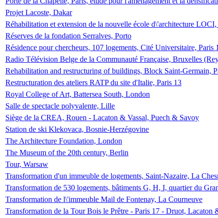
Porte de la Chapelle, Paris, étude pour l'aménagement et la densificat
Projet Lacoste, Dakar
Réhabilitation et extension de la nouvelle école d\'architecture LOCI
Réserves de la fondation Serralves, Porto
Résidence pour chercheurs, 107 logements, Cité Universitaire, Paris 
Radio Télévision Belge de la Communauté Française, Bruxelles (Rey
Rehabilitation and restructuring of buildings, Block Saint-Germain, P
Restructuration des ateliers RATP du site d'Italie, Paris 13
Royal College of Art, Battersea South, London
Salle de spectacle polyvalente, Lille
Siège de la CREA, Rouen - Lacaton & Vassal, Puech & Savoy
Station de ski Klekovaca, Bosnie-Herzégovine
The Architecture Foundation, London
The Museum of the 20th century, Berlin
Tour, Warsaw
Transformation d'un immeuble de logements, Saint-Nazaire, La Ches
Transformation de 530 logements, bâtiments G, H, I, quartier du Gra
Transformation de l\'immeuble Mail de Fontenay, La Courneuve
Transformation de la Tour Bois le Prêtre - Paris 17 - Druot, Lacaton 