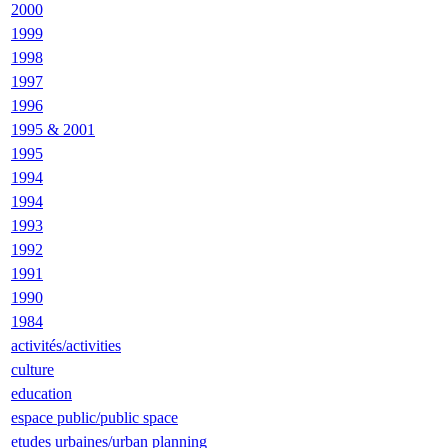
2000
1999
1998
1997
1996
1995 & 2001
1995
1994
1994
1993
1992
1991
1990
1984
activités/activities
culture
education
espace public/public space
etudes urbaines/urban planning