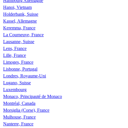
Hambourg Allemagne
Hanoi, Vietnam
Holderbank, Suisse
Kassel, Allemagne
Keremma, France
La Courneuve, France
Lausanne, Suisse
Lens, France
Lille, France
Limoges, France
Lisbonne, Portugal
Londres, Royaume-Uni
Lugano, Suisse
Luxembourg
Monaco, Principauté de Monaco
Montréal, Canada
Morsiglia (Corse), France
Mulhouse, France
Nanterre, France