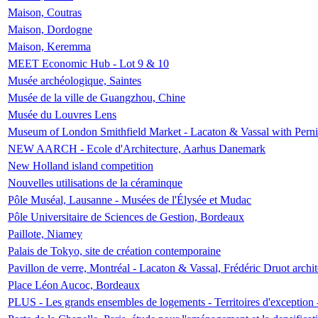
Maison, Coutras
Maison, Dordogne
Maison, Keremma
MEET Economic Hub - Lot 9 & 10
Musée archéologique, Saintes
Musée de la ville de Guangzhou, Chine
Musée du Louvres Lens
Museum of London Smithfield Market - Lacaton & Vassal with Pernil
NEW AARCH - Ecole d'Architecture, Aarhus Danemark
New Holland island competition
Nouvelles utilisations de la céraminque
Pôle Muséal, Lausanne - Musées de l'Élysée et Mudac
Pôle Universitaire de Sciences de Gestion, Bordeaux
Paillote, Niamey
Palais de Tokyo, site de création contemporaine
Pavillon de verre, Montréal - Lacaton & Vassal, Frédéric Druot arch
Place Léon Aucoc, Bordeaux
PLUS - Les grands ensembles de logements - Territoires d'exception 