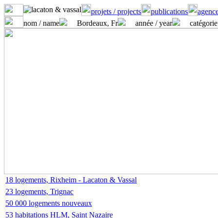
projets / projects
publications
agence
nom / name
Bordeaux, Fr
année / year
catégorie
18 logements, Rixheim - Lacaton & Vassal
23 logements, Trignac
50 000 logements nouveaux
53 habitations HLM, Saint Nazaire