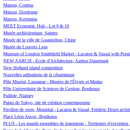
Maison, Coutras
Maison, Dordogne
Maison, Keremma
MEET Economic Hub - Lot 9 & 10
Musée archéologique, Saintes
Musée de la ville de Guangzhou, Chine
Musée du Louvres Lens
Museum of London Smithfield Market - Lacaton & Vassal with Pernil
NEW AARCH - Ecole d'Architecture, Aarhus Danemark
New Holland island competition
Nouvelles utilisations de la céraminque
Pôle Muséal, Lausanne - Musées de l'Élysée et Mudac
Pôle Universitaire de Sciences de Gestion, Bordeaux
Paillote, Niamey
Palais de Tokyo, site de création contemporaine
Pavillon de verre, Montréal - Lacaton & Vassal, Frédéric Druot arch
Place Léon Aucoc, Bordeaux
PLUS - Les grands ensembles de logements - Territoires d'exception 