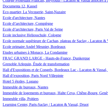
Collège Protestant Français, Beyrouth - Lacaton & Vassal associés à N
Documenta 12, Kassel
Eco quartier, La Vecquerie, Saint-Nazaire
Ecole d'architecture, Nantes
Ecole d\'architecture, Compiègne
Ecole d\'architecture, Paris Val de Seine
Ecole inclusive Heliosschule, Cologne
Ecole normale supérieure de Cachan, plateau de Saclay - Lacaton & 
Ecole primaire André Meunier, Bordeaux
Etudes urbaines à Monaco, La Condamine
FRAC GRAND LARGE - Hauts-de-France, Dunkerque
Grenoble Arlequin, Étude de transformation
Hall d'Expositions et de Congrès, Bordeaux Lac - Lacaton & Vassal
Hall d\'exposition, Paris Nord Villepinte
Hotel 5 étoiles, Lugano
Immeuble de bureaux, Nantes
Immeuble de logements et bureaux, Halte Ceva, Chêne-Bourg, Genè
Immeuble villa, Poitiers
Learning Center, Paris-Saclay / Lacaton & Vassal, Druot