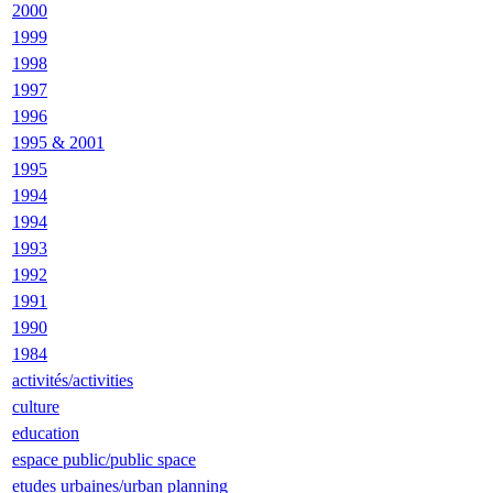
2000
1999
1998
1997
1996
1995 & 2001
1995
1994
1994
1993
1992
1991
1990
1984
activités/activities
culture
education
espace public/public space
etudes urbaines/urban planning