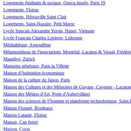
Logements étudiants & sociaux, Ourcq-Jaurès, Paris 19
Logements, Floirac
Logements, Hérouville Saint Clair
Logements, Saint-Nazaire, Petit Maroc
Lycée français Alexandre Yersin, Hanoi, Vietnam
Lycée Français Charles Lepierre, Lisbonne
Médiathèque, Angoulême
Métamorphose de l'insectarium, Montréal -Lacaton & Vassal, Frédéri
Maaglive, Zürich
Magasins généraux, Paris la Villette
Maison d\'habitation économique
Maison de la culture du Japon, Paris
Maison des Cultures et des Mémoires de Guyane, Cayenne - Lacaton
Maison des Métiers d'Art, Porte d'Aubervilliers
Maison des sciences de l\'homme et plateforme technologique, Saint
Maison Floquet, Bordeaux
Maison Latapie, Floirac
Maison, Cap ferret
Maison, Corse