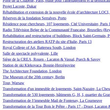
Porte de la Chapelle, Paris, étude pour l'aménagement et la densificat
Projet Lacoste, Dakar
Réhabilitation et extension de la nouvelle école d\'architecture LOCI
Réserves de la fondation Serralves, Porto
Résidence pour chercheurs, 107 logements, Cité Universitaire, Paris 
Radio Télévision Belge de la Communauté Française, Bruxelles (Rey
Rehabilitation and restructuring of buildings, Block Saint-Germain, P
Restructuration des ateliers RATP du site d'Italie, Paris 13
Royal College of Art, Battersea South, London
Salle de spectacle polyvalente, Lille
Siège de la CREA, Rouen - Lacaton & Vassal, Puech & Savoy
Station de ski Klekovaca, Bosnie-Herzégovine
The Architecture Foundation, London
The Museum of the 20th century, Berlin
Tour, Warsaw
Transformation d'un immeuble de logements, Saint-Nazaire, La Ches
Transformation de 530 logements, bâtiments G, H, I, quartier du Gra
Transformation de l\'immeuble Mail de Fontenay, La Courneuve
Transformation de la Tour Bois le Prêtre - Paris 17 - Druot, Lacaton 