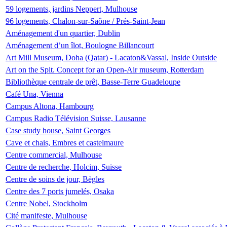
59 logements, jardins Neppert, Mulhouse
96 logements, Chalon-sur-Saône / Prés-Saint-Jean
Aménagement d'un quartier, Dublin
Aménagement d’un îlot, Boulogne Billancourt
Art Mill Museum, Doha (Qatar) - Lacaton&Vassal, Inside Outside
Art on the Spit. Concept for an Open-Air museum, Rotterdam
Bibliothèque centrale de prêt, Basse-Terre Guadeloupe
Café Una, Vienna
Campus Altona, Hambourg
Campus Radio Télévision Suisse, Lausanne
Case study house, Saint Georges
Cave et chais, Embres et castelmaure
Centre commercial, Mulhouse
Centre de recherche, Holcim, Suisse
Centre de soins de jour, Bègles
Centre des 7 ports jumelés, Osaka
Centre Nobel, Stockholm
Cité manifeste, Mulhouse