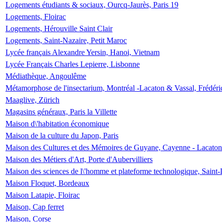
Logements étudiants & sociaux, Ourcq-Jaurès, Paris 19
Logements, Floirac
Logements, Hérouville Saint Clair
Logements, Saint-Nazaire, Petit Maroc
Lycée français Alexandre Yersin, Hanoi, Vietnam
Lycée Français Charles Lepierre, Lisbonne
Médiathèque, Angoulême
Métamorphose de l'insectarium, Montréal -Lacaton & Vassal, Frédéri
Maaglive, Zürich
Magasins généraux, Paris la Villette
Maison d\'habitation économique
Maison de la culture du Japon, Paris
Maison des Cultures et des Mémoires de Guyane, Cayenne - Lacaton
Maison des Métiers d'Art, Porte d'Aubervilliers
Maison des sciences de l\'homme et plateforme technologique, Saint
Maison Floquet, Bordeaux
Maison Latapie, Floirac
Maison, Cap ferret
Maison, Corse