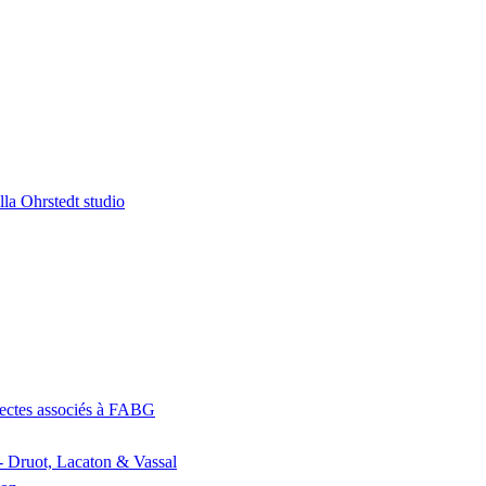
la Ohrstedt studio
itectes associés à FABG
- Druot, Lacaton & Vassal