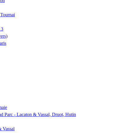
ion
, Tournai
13
ers)
aris
naie
nd Parc - Lacaton & Vassal, Druot, Hutin
& Vassal