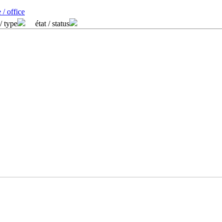
 / office
/ type
état / status