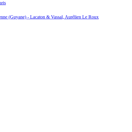
aris
enne (Guyane) - Lacaton & Vassal, Aurélien Le Roux