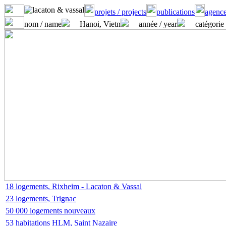
projets / projects
publications
agence
nom / name
Hanoi, Vietn
année / year
catégorie 
18 logements, Rixheim - Lacaton & Vassal
23 logements, Trignac
50 000 logements nouveaux
53 habitations HLM, Saint Nazaire