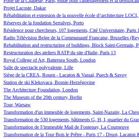
Porte de la Chapelle, Paris, étude pour l'aménagement et la densificat
Projet Lacoste, Dakar
Réhabilitation et extension de la nouvelle école d\'architecture LOCI
Réserves de la fondation Serralves, Porto
Résidence pour chercheurs, 107 logements, Cité Universitaire, Paris 
Radio Télévision Belge de la Communauté Française, Bruxelles (Rey
Rehabilitation and restructuring of buildings, Block Saint-Germain, P
Restructuration des ateliers RATP du site d'Italie, Paris 13
Royal College of Art, Battersea South, London
Salle de spectacle polyvalente, Lille
Siège de la CREA, Rouen - Lacaton & Vassal, Puech & Savoy
Station de ski Klekovaca, Bosnie-Herzégovine
The Architecture Foundation, London
The Museum of the 20th century, Berlin
Tour, Warsaw
Transformation d'un immeuble de logements, Saint-Nazaire, La Ches
Transformation de 530 logements, bâtiments G, H, I, quartier du Gra
Transformation de l\'immeuble Mail de Fontenay, La Courneuve
Transformation de la Tour Bois le Prêtre - Paris 17 - Druot, Lacaton 