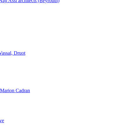
aji Assi architects (Beyrouth)
Vassal, Druot
, Marion Cadran
ve