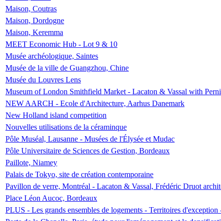
Maison, Coutras
Maison, Dordogne
Maison, Keremma
MEET Economic Hub - Lot 9 & 10
Musée archéologique, Saintes
Musée de la ville de Guangzhou, Chine
Musée du Louvres Lens
Museum of London Smithfield Market - Lacaton & Vassal with Pernil
NEW AARCH - Ecole d'Architecture, Aarhus Danemark
New Holland island competition
Nouvelles utilisations de la céraminque
Pôle Muséal, Lausanne - Musées de l'Élysée et Mudac
Pôle Universitaire de Sciences de Gestion, Bordeaux
Paillote, Niamey
Palais de Tokyo, site de création contemporaine
Pavillon de verre, Montréal - Lacaton & Vassal, Frédéric Druot arch
Place Léon Aucoc, Bordeaux
PLUS - Les grands ensembles de logements - Territoires d'exception 