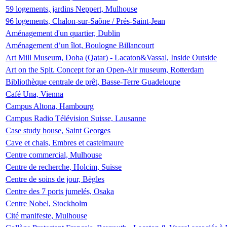
59 logements, jardins Neppert, Mulhouse
96 logements, Chalon-sur-Saône / Prés-Saint-Jean
Aménagement d'un quartier, Dublin
Aménagement d’un îlot, Boulogne Billancourt
Art Mill Museum, Doha (Qatar) - Lacaton&Vassal, Inside Outside
Art on the Spit. Concept for an Open-Air museum, Rotterdam
Bibliothèque centrale de prêt, Basse-Terre Guadeloupe
Café Una, Vienna
Campus Altona, Hambourg
Campus Radio Télévision Suisse, Lausanne
Case study house, Saint Georges
Cave et chais, Embres et castelmaure
Centre commercial, Mulhouse
Centre de recherche, Holcim, Suisse
Centre de soins de jour, Bègles
Centre des 7 ports jumelés, Osaka
Centre Nobel, Stockholm
Cité manifeste, Mulhouse