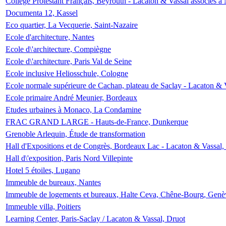
Collège Protestant Français, Beyrouth - Lacaton & Vassal associés à N
Documenta 12, Kassel
Eco quartier, La Vecquerie, Saint-Nazaire
Ecole d'architecture, Nantes
Ecole d\'architecture, Compiègne
Ecole d\'architecture, Paris Val de Seine
Ecole inclusive Heliosschule, Cologne
Ecole normale supérieure de Cachan, plateau de Saclay - Lacaton & 
Ecole primaire André Meunier, Bordeaux
Etudes urbaines à Monaco, La Condamine
FRAC GRAND LARGE - Hauts-de-France, Dunkerque
Grenoble Arlequin, Étude de transformation
Hall d'Expositions et de Congrès, Bordeaux Lac - Lacaton & Vassal
Hall d\'exposition, Paris Nord Villepinte
Hotel 5 étoiles, Lugano
Immeuble de bureaux, Nantes
Immeuble de logements et bureaux, Halte Ceva, Chêne-Bourg, Genè
Immeuble villa, Poitiers
Learning Center, Paris-Saclay / Lacaton & Vassal, Druot