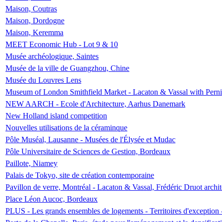
Maison, Coutras
Maison, Dordogne
Maison, Keremma
MEET Economic Hub - Lot 9 & 10
Musée archéologique, Saintes
Musée de la ville de Guangzhou, Chine
Musée du Louvres Lens
Museum of London Smithfield Market - Lacaton & Vassal with Pernil
NEW AARCH - Ecole d'Architecture, Aarhus Danemark
New Holland island competition
Nouvelles utilisations de la céraminque
Pôle Muséal, Lausanne - Musées de l'Élysée et Mudac
Pôle Universitaire de Sciences de Gestion, Bordeaux
Paillote, Niamey
Palais de Tokyo, site de création contemporaine
Pavillon de verre, Montréal - Lacaton & Vassal, Frédéric Druot arch
Place Léon Aucoc, Bordeaux
PLUS - Les grands ensembles de logements - Territoires d'exception 