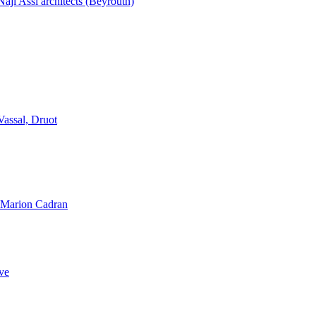
aji Assi architects (Beyrouth)
Vassal, Druot
, Marion Cadran
ve