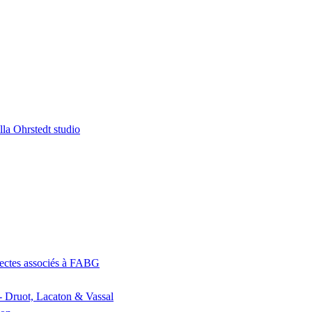
la Ohrstedt studio
itectes associés à FABG
- Druot, Lacaton & Vassal