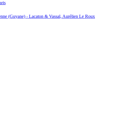
aris
enne (Guyane) - Lacaton & Vassal, Aurélien Le Roux