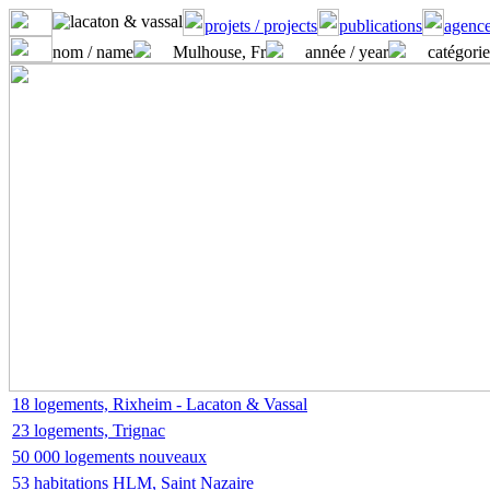
projets / projects
publications
agence
nom / name
Mulhouse, Fr
année / year
catégorie
18 logements, Rixheim - Lacaton & Vassal
23 logements, Trignac
50 000 logements nouveaux
53 habitations HLM, Saint Nazaire