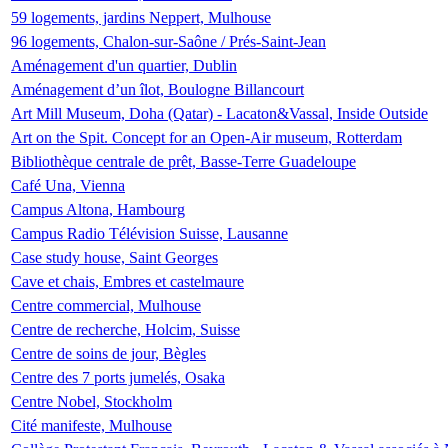
59 logements, jardins Neppert, Mulhouse
96 logements, Chalon-sur-Saône / Prés-Saint-Jean
Aménagement d'un quartier, Dublin
Aménagement d’un îlot, Boulogne Billancourt
Art Mill Museum, Doha (Qatar) - Lacaton&Vassal, Inside Outside
Art on the Spit. Concept for an Open-Air museum, Rotterdam
Bibliothèque centrale de prêt, Basse-Terre Guadeloupe
Café Una, Vienna
Campus Altona, Hambourg
Campus Radio Télévision Suisse, Lausanne
Case study house, Saint Georges
Cave et chais, Embres et castelmaure
Centre commercial, Mulhouse
Centre de recherche, Holcim, Suisse
Centre de soins de jour, Bègles
Centre des 7 ports jumelés, Osaka
Centre Nobel, Stockholm
Cité manifeste, Mulhouse