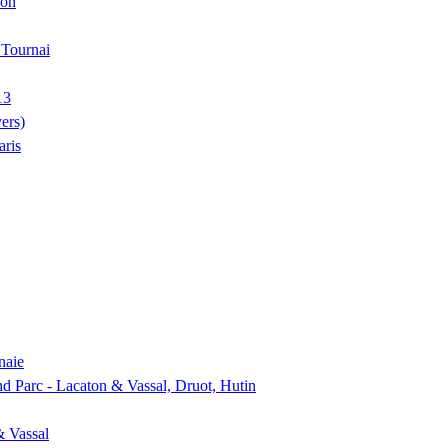
ion
, Tournai
13
ers)
aris
naie
nd Parc - Lacaton & Vassal, Druot, Hutin
& Vassal