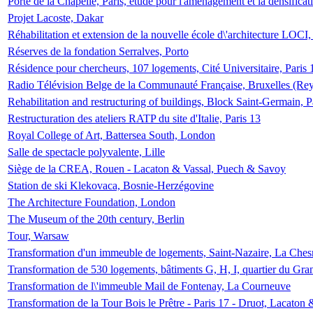
Porte de la Chapelle, Paris, étude pour l'aménagement et la densificat
Projet Lacoste, Dakar
Réhabilitation et extension de la nouvelle école d\'architecture LOCI
Réserves de la fondation Serralves, Porto
Résidence pour chercheurs, 107 logements, Cité Universitaire, Paris 
Radio Télévision Belge de la Communauté Française, Bruxelles (Rey
Rehabilitation and restructuring of buildings, Block Saint-Germain, P
Restructuration des ateliers RATP du site d'Italie, Paris 13
Royal College of Art, Battersea South, London
Salle de spectacle polyvalente, Lille
Siège de la CREA, Rouen - Lacaton & Vassal, Puech & Savoy
Station de ski Klekovaca, Bosnie-Herzégovine
The Architecture Foundation, London
The Museum of the 20th century, Berlin
Tour, Warsaw
Transformation d'un immeuble de logements, Saint-Nazaire, La Ches
Transformation de 530 logements, bâtiments G, H, I, quartier du Gra
Transformation de l\'immeuble Mail de Fontenay, La Courneuve
Transformation de la Tour Bois le Prêtre - Paris 17 - Druot, Lacaton 