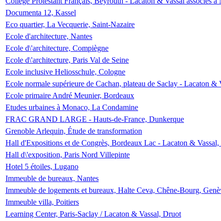
Collège Protestant Français, Beyrouth - Lacaton & Vassal associés à N
Documenta 12, Kassel
Eco quartier, La Vecquerie, Saint-Nazaire
Ecole d'architecture, Nantes
Ecole d\'architecture, Compiègne
Ecole d\'architecture, Paris Val de Seine
Ecole inclusive Heliosschule, Cologne
Ecole normale supérieure de Cachan, plateau de Saclay - Lacaton & 
Ecole primaire André Meunier, Bordeaux
Etudes urbaines à Monaco, La Condamine
FRAC GRAND LARGE - Hauts-de-France, Dunkerque
Grenoble Arlequin, Étude de transformation
Hall d'Expositions et de Congrès, Bordeaux Lac - Lacaton & Vassal
Hall d\'exposition, Paris Nord Villepinte
Hotel 5 étoiles, Lugano
Immeuble de bureaux, Nantes
Immeuble de logements et bureaux, Halte Ceva, Chêne-Bourg, Genè
Immeuble villa, Poitiers
Learning Center, Paris-Saclay / Lacaton & Vassal, Druot