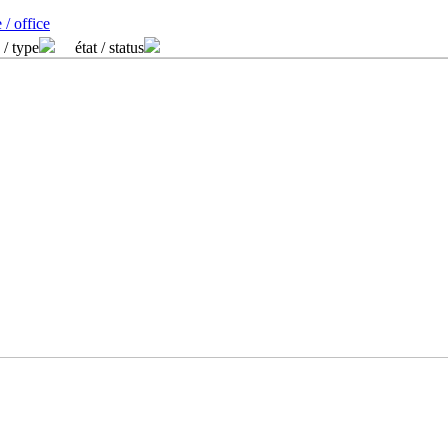
 / office
 / type
état / status