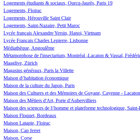
Logements étudiants & sociaux, Ourcq-Jaurès, Paris 19
Logements, Floirac
Logements, Hérouville Saint Clair
Logements, Saint-Nazaire, Petit Maroc
Lycée français Alexandre Yersin, Hanoi, Vietnam
Lycée Français Charles Lepierre, Lisbonne
Médiathèque, Angoulême
Métamorphose de l'insectarium, Montréal -Lacaton & Vassal, Frédéri
Maaglive, Zürich
Magasins généraux, Paris la Villette
Maison d\'habitation économique
Maison de la culture du Japon, Paris
Maison des Cultures et des Mémoires de Guyane, Cayenne - Lacaton
Maison des Métiers d'Art, Porte d'Aubervilliers
Maison des sciences de l\'homme et plateforme technologique, Saint
Maison Floquet, Bordeaux
Maison Latapie, Floirac
Maison, Cap ferret
Maison, Corse