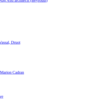
aji Assi architects (Beyrouth)
Vassal, Druot
, Marion Cadran
ve