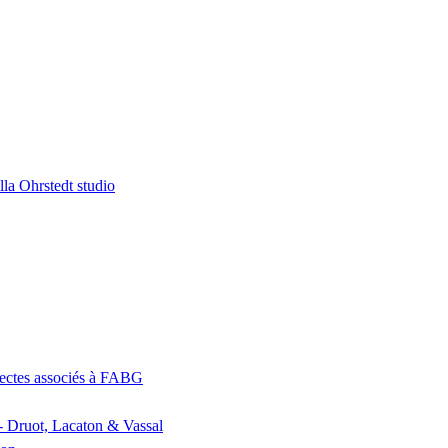
la Ohrstedt studio
itectes associés à FABG
- Druot, Lacaton & Vassal