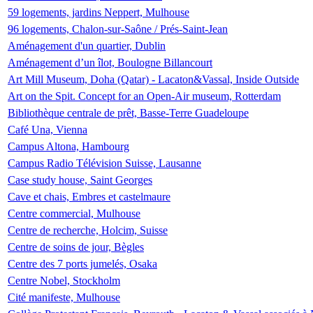
59 logements, jardins Neppert, Mulhouse
96 logements, Chalon-sur-Saône / Prés-Saint-Jean
Aménagement d'un quartier, Dublin
Aménagement d’un îlot, Boulogne Billancourt
Art Mill Museum, Doha (Qatar) - Lacaton&Vassal, Inside Outside
Art on the Spit. Concept for an Open-Air museum, Rotterdam
Bibliothèque centrale de prêt, Basse-Terre Guadeloupe
Café Una, Vienna
Campus Altona, Hambourg
Campus Radio Télévision Suisse, Lausanne
Case study house, Saint Georges
Cave et chais, Embres et castelmaure
Centre commercial, Mulhouse
Centre de recherche, Holcim, Suisse
Centre de soins de jour, Bègles
Centre des 7 ports jumelés, Osaka
Centre Nobel, Stockholm
Cité manifeste, Mulhouse