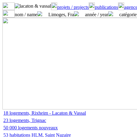
projets / projects
publications
agence
nom / name
Limoges, Fra
année / year
catégorie
18 logements, Rixheim - Lacaton & Vassal
23 logements, Trignac
50 000 logements nouveaux
53 habitations HLM, Saint Nazaire