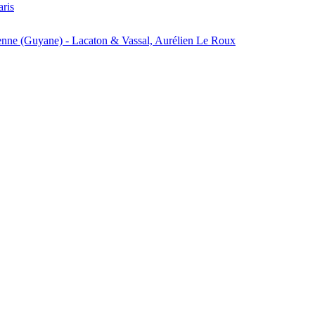
aris
enne (Guyane) - Lacaton & Vassal, Aurélien Le Roux