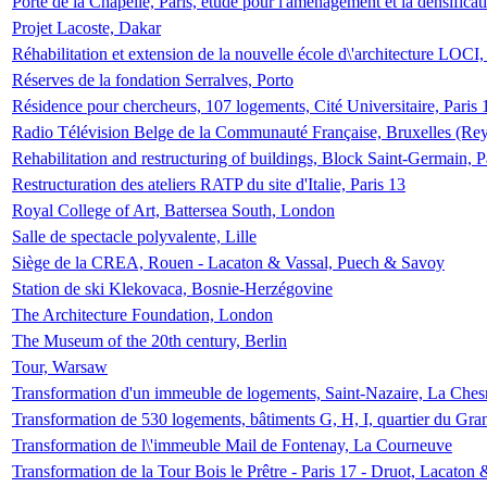
Porte de la Chapelle, Paris, étude pour l'aménagement et la densificat
Projet Lacoste, Dakar
Réhabilitation et extension de la nouvelle école d\'architecture LOCI
Réserves de la fondation Serralves, Porto
Résidence pour chercheurs, 107 logements, Cité Universitaire, Paris 
Radio Télévision Belge de la Communauté Française, Bruxelles (Rey
Rehabilitation and restructuring of buildings, Block Saint-Germain, P
Restructuration des ateliers RATP du site d'Italie, Paris 13
Royal College of Art, Battersea South, London
Salle de spectacle polyvalente, Lille
Siège de la CREA, Rouen - Lacaton & Vassal, Puech & Savoy
Station de ski Klekovaca, Bosnie-Herzégovine
The Architecture Foundation, London
The Museum of the 20th century, Berlin
Tour, Warsaw
Transformation d'un immeuble de logements, Saint-Nazaire, La Ches
Transformation de 530 logements, bâtiments G, H, I, quartier du Gra
Transformation de l\'immeuble Mail de Fontenay, La Courneuve
Transformation de la Tour Bois le Prêtre - Paris 17 - Druot, Lacaton 