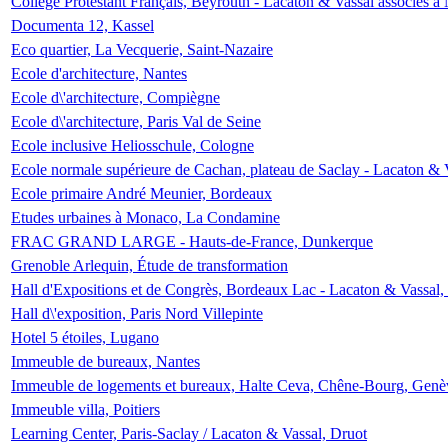
Collège Protestant Français, Beyrouth - Lacaton & Vassal associés à N
Documenta 12, Kassel
Eco quartier, La Vecquerie, Saint-Nazaire
Ecole d'architecture, Nantes
Ecole d\'architecture, Compiègne
Ecole d\'architecture, Paris Val de Seine
Ecole inclusive Heliosschule, Cologne
Ecole normale supérieure de Cachan, plateau de Saclay - Lacaton & 
Ecole primaire André Meunier, Bordeaux
Etudes urbaines à Monaco, La Condamine
FRAC GRAND LARGE - Hauts-de-France, Dunkerque
Grenoble Arlequin, Étude de transformation
Hall d'Expositions et de Congrès, Bordeaux Lac - Lacaton & Vassal
Hall d\'exposition, Paris Nord Villepinte
Hotel 5 étoiles, Lugano
Immeuble de bureaux, Nantes
Immeuble de logements et bureaux, Halte Ceva, Chêne-Bourg, Genè
Immeuble villa, Poitiers
Learning Center, Paris-Saclay / Lacaton & Vassal, Druot