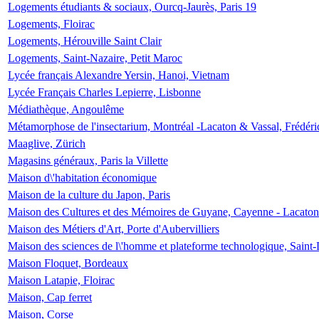
Logements étudiants & sociaux, Ourcq-Jaurès, Paris 19
Logements, Floirac
Logements, Hérouville Saint Clair
Logements, Saint-Nazaire, Petit Maroc
Lycée français Alexandre Yersin, Hanoi, Vietnam
Lycée Français Charles Lepierre, Lisbonne
Médiathèque, Angoulême
Métamorphose de l'insectarium, Montréal -Lacaton & Vassal, Frédéri
Maaglive, Zürich
Magasins généraux, Paris la Villette
Maison d\'habitation économique
Maison de la culture du Japon, Paris
Maison des Cultures et des Mémoires de Guyane, Cayenne - Lacaton
Maison des Métiers d'Art, Porte d'Aubervilliers
Maison des sciences de l\'homme et plateforme technologique, Saint
Maison Floquet, Bordeaux
Maison Latapie, Floirac
Maison, Cap ferret
Maison, Corse