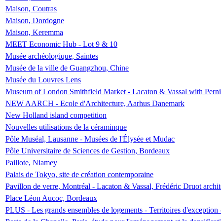
Maison, Coutras
Maison, Dordogne
Maison, Keremma
MEET Economic Hub - Lot 9 & 10
Musée archéologique, Saintes
Musée de la ville de Guangzhou, Chine
Musée du Louvres Lens
Museum of London Smithfield Market - Lacaton & Vassal with Pernil
NEW AARCH - Ecole d'Architecture, Aarhus Danemark
New Holland island competition
Nouvelles utilisations de la céraminque
Pôle Muséal, Lausanne - Musées de l'Élysée et Mudac
Pôle Universitaire de Sciences de Gestion, Bordeaux
Paillote, Niamey
Palais de Tokyo, site de création contemporaine
Pavillon de verre, Montréal - Lacaton & Vassal, Frédéric Druot arch
Place Léon Aucoc, Bordeaux
PLUS - Les grands ensembles de logements - Territoires d'exception 