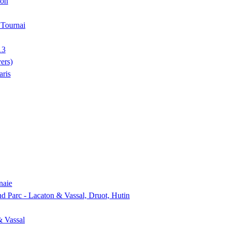
ion
, Tournai
13
ers)
aris
naie
nd Parc - Lacaton & Vassal, Druot, Hutin
& Vassal