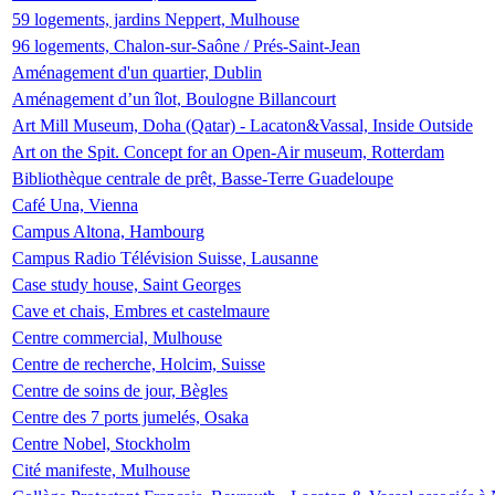
59 logements, jardins Neppert, Mulhouse
96 logements, Chalon-sur-Saône / Prés-Saint-Jean
Aménagement d'un quartier, Dublin
Aménagement d’un îlot, Boulogne Billancourt
Art Mill Museum, Doha (Qatar) - Lacaton&Vassal, Inside Outside
Art on the Spit. Concept for an Open-Air museum, Rotterdam
Bibliothèque centrale de prêt, Basse-Terre Guadeloupe
Café Una, Vienna
Campus Altona, Hambourg
Campus Radio Télévision Suisse, Lausanne
Case study house, Saint Georges
Cave et chais, Embres et castelmaure
Centre commercial, Mulhouse
Centre de recherche, Holcim, Suisse
Centre de soins de jour, Bègles
Centre des 7 ports jumelés, Osaka
Centre Nobel, Stockholm
Cité manifeste, Mulhouse