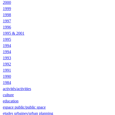
2000
1999
1998
1997
1996
1995 & 2001
1995
1994
1994
1993
1992
1991
1990
1984
activités/activities
culture
education
espace public/public space
etudes urbaines/urban planning