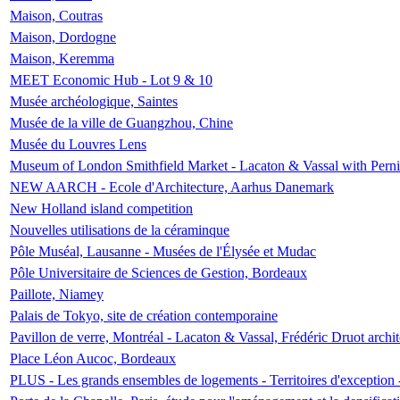
Maison, Coutras
Maison, Dordogne
Maison, Keremma
MEET Economic Hub - Lot 9 & 10
Musée archéologique, Saintes
Musée de la ville de Guangzhou, Chine
Musée du Louvres Lens
Museum of London Smithfield Market - Lacaton & Vassal with Pernil
NEW AARCH - Ecole d'Architecture, Aarhus Danemark
New Holland island competition
Nouvelles utilisations de la céraminque
Pôle Muséal, Lausanne - Musées de l'Élysée et Mudac
Pôle Universitaire de Sciences de Gestion, Bordeaux
Paillote, Niamey
Palais de Tokyo, site de création contemporaine
Pavillon de verre, Montréal - Lacaton & Vassal, Frédéric Druot arch
Place Léon Aucoc, Bordeaux
PLUS - Les grands ensembles de logements - Territoires d'exception 