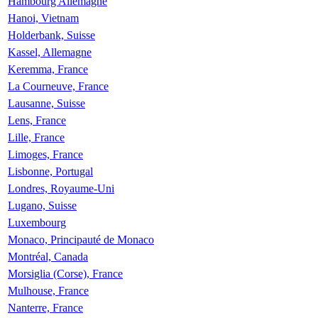
Hambourg Allemagne
Hanoi, Vietnam
Holderbank, Suisse
Kassel, Allemagne
Keremma, France
La Courneuve, France
Lausanne, Suisse
Lens, France
Lille, France
Limoges, France
Lisbonne, Portugal
Londres, Royaume-Uni
Lugano, Suisse
Luxembourg
Monaco, Principauté de Monaco
Montréal, Canada
Morsiglia (Corse), France
Mulhouse, France
Nanterre, France