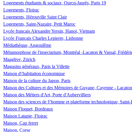
Logements étudiants & sociaux, Ourcq-Jaurès, Paris 19
Logements, Floirac
Logements, Hérouville Saint Clair
Logements, Saint-Nazaire, Petit Maroc
Lycée français Alexandre Yersin, Hanoi, Vietnam
Lycée Français Charles Lepierre, Lisbonne
Médiathèque, Angoulême
Métamorphose de l'insectarium, Montréal -Lacaton & Vassal, Frédéri
Maaglive, Zürich
Magasins généraux, Paris la Villette
Maison d\'habitation économique
Maison de la culture du Japon, Paris
Maison des Cultures et des Mémoires de Guyane, Cayenne - Lacaton
Maison des Métiers d'Art, Porte d'Aubervilliers
Maison des sciences de l\'homme et plateforme technologique, Saint
Maison Floquet, Bordeaux
Maison Latapie, Floirac
Maison, Cap ferret
Maison, Corse