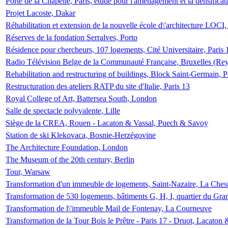
Porte de la Chapelle, Paris, étude pour l'aménagement et la densificat
Projet Lacoste, Dakar
Réhabilitation et extension de la nouvelle école d\'architecture LOCI
Réserves de la fondation Serralves, Porto
Résidence pour chercheurs, 107 logements, Cité Universitaire, Paris 
Radio Télévision Belge de la Communauté Française, Bruxelles (Rey
Rehabilitation and restructuring of buildings, Block Saint-Germain, P
Restructuration des ateliers RATP du site d'Italie, Paris 13
Royal College of Art, Battersea South, London
Salle de spectacle polyvalente, Lille
Siège de la CREA, Rouen - Lacaton & Vassal, Puech & Savoy
Station de ski Klekovaca, Bosnie-Herzégovine
The Architecture Foundation, London
The Museum of the 20th century, Berlin
Tour, Warsaw
Transformation d'un immeuble de logements, Saint-Nazaire, La Ches
Transformation de 530 logements, bâtiments G, H, I, quartier du Gra
Transformation de l\'immeuble Mail de Fontenay, La Courneuve
Transformation de la Tour Bois le Prêtre - Paris 17 - Druot, Lacaton 