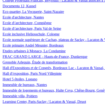
Collège Protestant Français, Beyrouth - Lacaton & Vassal associés à N
Documenta 12, Kassel
Eco quartier, La Vecquerie, Saint-Nazaire
Ecole d'architecture, Nantes
Ecole d\'architecture, Compiègne
Ecole d\'architecture, Paris Val de Seine
Ecole inclusive Heliosschule, Cologne
Ecole normale supérieure de Cachan, plateau de Saclay - Lacaton & 
Ecole primaire André Meunier, Bordeaux
Etudes urbaines à Monaco, La Condamine
FRAC GRAND LARGE - Hauts-de-France, Dunkerque
Grenoble Arlequin, Étude de transformation
Hall d'Expositions et de Congrès, Bordeaux Lac - Lacaton & Vassal
Hall d\'exposition, Paris Nord Villepinte
Hotel 5 étoiles, Lugano
Immeuble de bureaux, Nantes
Immeuble de logements et bureaux, Halte Ceva, Chêne-Bourg, Genè
Immeuble villa, Poitiers
Learning Center, Paris-Saclay / Lacaton & Vassal, Druot