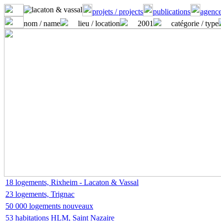
projets / projects
publications
agence
nom / name
lieu / location
2001
catégorie / type
18 logements, Rixheim - Lacaton & Vassal
23 logements, Trignac
50 000 logements nouveaux
53 habitations HLM, Saint Nazaire