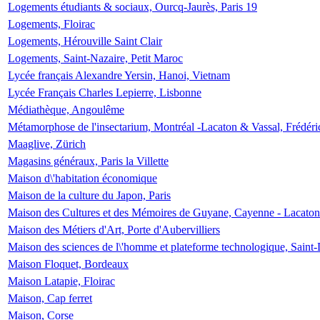
Logements étudiants & sociaux, Ourcq-Jaurès, Paris 19
Logements, Floirac
Logements, Hérouville Saint Clair
Logements, Saint-Nazaire, Petit Maroc
Lycée français Alexandre Yersin, Hanoi, Vietnam
Lycée Français Charles Lepierre, Lisbonne
Médiathèque, Angoulême
Métamorphose de l'insectarium, Montréal -Lacaton & Vassal, Frédéri
Maaglive, Zürich
Magasins généraux, Paris la Villette
Maison d\'habitation économique
Maison de la culture du Japon, Paris
Maison des Cultures et des Mémoires de Guyane, Cayenne - Lacaton
Maison des Métiers d'Art, Porte d'Aubervilliers
Maison des sciences de l\'homme et plateforme technologique, Saint
Maison Floquet, Bordeaux
Maison Latapie, Floirac
Maison, Cap ferret
Maison, Corse