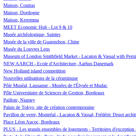
Maison, Coutras
Maison, Dordogne
Maison, Keremma
MEET Economic Hub - Lot 9 & 10
Musée archéologique, Saintes
Musée de la ville de Guangzhou, Chine
Musée du Louvres Lens
Museum of London Smithfield Market - Lacaton & Vassal with Pernil
NEW AARCH - Ecole d'Architecture, Aarhus Danemark
New Holland island competition
Nouvelles utilisations de la céraminque
Pôle Muséal, Lausanne - Musées de l'Élysée et Mudac
Pôle Universitaire de Sciences de Gestion, Bordeaux
Paillote, Niamey
Palais de Tokyo, site de création contemporaine
Pavillon de verre, Montréal - Lacaton & Vassal, Frédéric Druot arch
Place Léon Aucoc, Bordeaux
PLUS - Les grands ensembles de logements - Territoires d'exception 