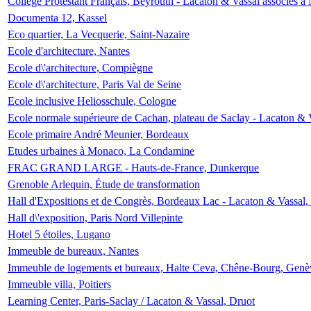
Collège Protestant Français, Beyrouth - Lacaton & Vassal associés à N
Documenta 12, Kassel
Eco quartier, La Vecquerie, Saint-Nazaire
Ecole d'architecture, Nantes
Ecole d\'architecture, Compiègne
Ecole d\'architecture, Paris Val de Seine
Ecole inclusive Heliosschule, Cologne
Ecole normale supérieure de Cachan, plateau de Saclay - Lacaton & 
Ecole primaire André Meunier, Bordeaux
Etudes urbaines à Monaco, La Condamine
FRAC GRAND LARGE - Hauts-de-France, Dunkerque
Grenoble Arlequin, Étude de transformation
Hall d'Expositions et de Congrès, Bordeaux Lac - Lacaton & Vassal
Hall d\'exposition, Paris Nord Villepinte
Hotel 5 étoiles, Lugano
Immeuble de bureaux, Nantes
Immeuble de logements et bureaux, Halte Ceva, Chêne-Bourg, Genè
Immeuble villa, Poitiers
Learning Center, Paris-Saclay / Lacaton & Vassal, Druot