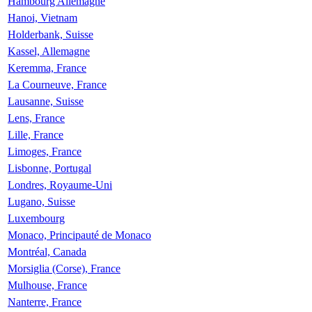
Hambourg Allemagne
Hanoi, Vietnam
Holderbank, Suisse
Kassel, Allemagne
Keremma, France
La Courneuve, France
Lausanne, Suisse
Lens, France
Lille, France
Limoges, France
Lisbonne, Portugal
Londres, Royaume-Uni
Lugano, Suisse
Luxembourg
Monaco, Principauté de Monaco
Montréal, Canada
Morsiglia (Corse), France
Mulhouse, France
Nanterre, France