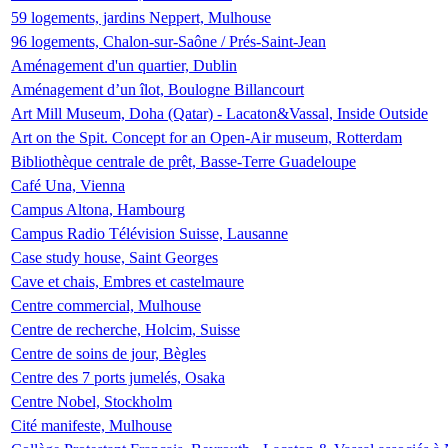
59 logements, jardins Neppert, Mulhouse
96 logements, Chalon-sur-Saône / Prés-Saint-Jean
Aménagement d'un quartier, Dublin
Aménagement d’un îlot, Boulogne Billancourt
Art Mill Museum, Doha (Qatar) - Lacaton&Vassal, Inside Outside
Art on the Spit. Concept for an Open-Air museum, Rotterdam
Bibliothèque centrale de prêt, Basse-Terre Guadeloupe
Café Una, Vienna
Campus Altona, Hambourg
Campus Radio Télévision Suisse, Lausanne
Case study house, Saint Georges
Cave et chais, Embres et castelmaure
Centre commercial, Mulhouse
Centre de recherche, Holcim, Suisse
Centre de soins de jour, Bègles
Centre des 7 ports jumelés, Osaka
Centre Nobel, Stockholm
Cité manifeste, Mulhouse