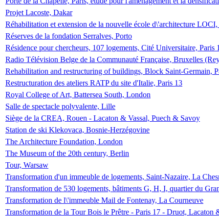
Porte de la Chapelle, Paris, étude pour l'aménagement et la densificat
Projet Lacoste, Dakar
Réhabilitation et extension de la nouvelle école d\'architecture LOCI
Réserves de la fondation Serralves, Porto
Résidence pour chercheurs, 107 logements, Cité Universitaire, Paris 
Radio Télévision Belge de la Communauté Française, Bruxelles (Rey
Rehabilitation and restructuring of buildings, Block Saint-Germain, P
Restructuration des ateliers RATP du site d'Italie, Paris 13
Royal College of Art, Battersea South, London
Salle de spectacle polyvalente, Lille
Siège de la CREA, Rouen - Lacaton & Vassal, Puech & Savoy
Station de ski Klekovaca, Bosnie-Herzégovine
The Architecture Foundation, London
The Museum of the 20th century, Berlin
Tour, Warsaw
Transformation d'un immeuble de logements, Saint-Nazaire, La Ches
Transformation de 530 logements, bâtiments G, H, I, quartier du Gra
Transformation de l\'immeuble Mail de Fontenay, La Courneuve
Transformation de la Tour Bois le Prêtre - Paris 17 - Druot, Lacaton 