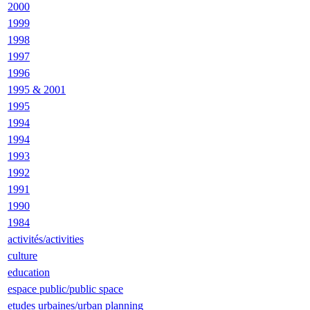
2000
1999
1998
1997
1996
1995 & 2001
1995
1994
1994
1993
1992
1991
1990
1984
activités/activities
culture
education
espace public/public space
etudes urbaines/urban planning