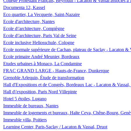
Collège Protestant Français, Beyrouth - Lacaton & Vassal associés à N
Documenta 12, Kassel
Eco quartier, La Vecquerie, Saint-Nazaire
Ecole d'architecture, Nantes
Ecole d\'architecture, Compiègne
Ecole d\'architecture, Paris Val de Seine
Ecole inclusive Heliosschule, Cologne
Ecole normale supérieure de Cachan, plateau de Saclay - Lacaton & 
Ecole primaire André Meunier, Bordeaux
Etudes urbaines à Monaco, La Condamine
FRAC GRAND LARGE - Hauts-de-France, Dunkerque
Grenoble Arlequin, Étude de transformation
Hall d'Expositions et de Congrès, Bordeaux Lac - Lacaton & Vassal
Hall d\'exposition, Paris Nord Villepinte
Hotel 5 étoiles, Lugano
Immeuble de bureaux, Nantes
Immeuble de logements et bureaux, Halte Ceva, Chêne-Bourg, Genè
Immeuble villa, Poitiers
Learning Center, Paris-Saclay / Lacaton & Vassal, Druot