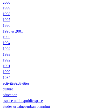
2000
1999
1998
1997
1996
1995 & 2001
1995
1994
1994
1993
1992
1991
1990
1984
activités/activities
culture
education
espace public/public space
etudes urbaines/urban planning