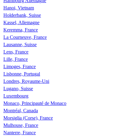
Hambourg Allemagne
Hanoi, Vietnam
Holderbank, Suisse
Kassel, Allemagne
Keremma, France
La Courneuve, France
Lausanne, Suisse
Lens, France
Lille, France
Limoges, France
Lisbonne, Portugal
Londres, Royaume-Uni
Lugano, Suisse
Luxembourg
Monaco, Principauté de Monaco
Montréal, Canada
Morsiglia (Corse), France
Mulhouse, France
Nanterre, France