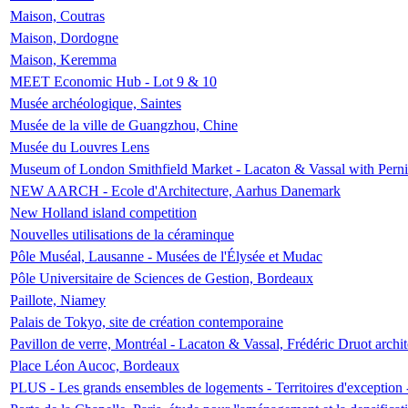
Maison, Coutras
Maison, Dordogne
Maison, Keremma
MEET Economic Hub - Lot 9 & 10
Musée archéologique, Saintes
Musée de la ville de Guangzhou, Chine
Musée du Louvres Lens
Museum of London Smithfield Market - Lacaton & Vassal with Pernil
NEW AARCH - Ecole d'Architecture, Aarhus Danemark
New Holland island competition
Nouvelles utilisations de la céraminque
Pôle Muséal, Lausanne - Musées de l'Élysée et Mudac
Pôle Universitaire de Sciences de Gestion, Bordeaux
Paillote, Niamey
Palais de Tokyo, site de création contemporaine
Pavillon de verre, Montréal - Lacaton & Vassal, Frédéric Druot arch
Place Léon Aucoc, Bordeaux
PLUS - Les grands ensembles de logements - Territoires d'exception 