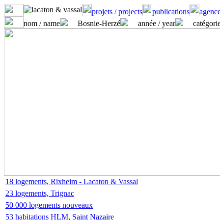
projets / projects
publications
agence
nom / name
Bosnie-Herzé
année / year
catégorie
18 logements, Rixheim - Lacaton & Vassal
23 logements, Trignac
50 000 logements nouveaux
53 habitations HLM, Saint Nazaire