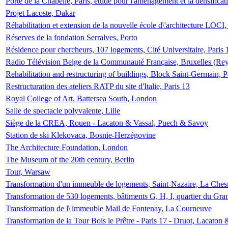
Porte de la Chapelle, Paris, étude pour l'aménagement et la densificat
Projet Lacoste, Dakar
Réhabilitation et extension de la nouvelle école d\'architecture LOCI
Réserves de la fondation Serralves, Porto
Résidence pour chercheurs, 107 logements, Cité Universitaire, Paris 
Radio Télévision Belge de la Communauté Française, Bruxelles (Rey
Rehabilitation and restructuring of buildings, Block Saint-Germain, P
Restructuration des ateliers RATP du site d'Italie, Paris 13
Royal College of Art, Battersea South, London
Salle de spectacle polyvalente, Lille
Siège de la CREA, Rouen - Lacaton & Vassal, Puech & Savoy
Station de ski Klekovaca, Bosnie-Herzégovine
The Architecture Foundation, London
The Museum of the 20th century, Berlin
Tour, Warsaw
Transformation d'un immeuble de logements, Saint-Nazaire, La Ches
Transformation de 530 logements, bâtiments G, H, I, quartier du Gra
Transformation de l\'immeuble Mail de Fontenay, La Courneuve
Transformation de la Tour Bois le Prêtre - Paris 17 - Druot, Lacaton 