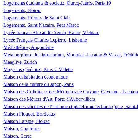
Logements étudiants & sociaux, Ourcq-Jaurès, Paris 19
Logements, Floirac
Logements, Hérouville Saint Clair
Logements, Saint-Nazaire, Petit Maroc
Lycée français Alexandre Yersin, Hanoi, Vietnam
Lycée Français Charles Lepierre, Lisbonne
Médiathèque, Angoulême
Métamorphose de l'insectarium, Montréal -Lacaton & Vassal, Frédéri
Maaglive, Zürich
Magasins généraux, Paris la Villette
Maison d\'habitation économique
Maison de la culture du Japon, Paris
Maison des Cultures et des Mémoires de Guyane, Cayenne - Lacaton
Maison des Métiers d'Art, Porte d'Aubervilliers
Maison des sciences de l\'homme et plateforme technologique, Saint
Maison Floquet, Bordeaux
Maison Latapie, Floirac
Maison, Cap ferret
Maison, Corse