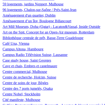
59 logements, jardins Neppert, Mulhouse
96 logements, Chalon-sur-Saône / Prés-Saint-Jean
Aménagement d'un quartier, Dublin
Aménagement d’un îlot, Boulogne Billancourt
Art Mill Museum, Doha (Qatar) - Lacaton&Vassal, Inside Outside
Art on the Spit. Concept for an Open-Air museum, Rotterdam
Bibliothèque centrale de prêt, Basse-Terre Guadeloupe
Café Una, Vienna
Campus Altona, Hambourg
Campus Radio Télévision Suisse, Lausanne
Case study house, Saint Georges
Cave et chais, Embres et castelmaure
Centre commercial, Mulhouse
Centre de recherche, Holcim, Suisse
Centre de soins de jour, Bègles
Centre des 7 ports jumelés, Osaka
Centre Nobel, Stockholm
Cité manifeste, Mulhouse