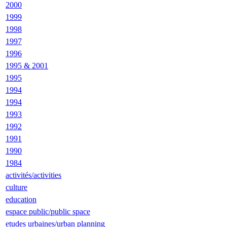
2000
1999
1998
1997
1996
1995 & 2001
1995
1994
1994
1993
1992
1991
1990
1984
activités/activities
culture
education
espace public/public space
etudes urbaines/urban planning