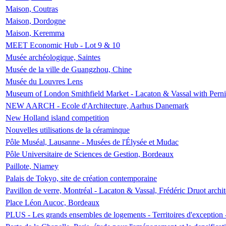
Maison, Coutras
Maison, Dordogne
Maison, Keremma
MEET Economic Hub - Lot 9 & 10
Musée archéologique, Saintes
Musée de la ville de Guangzhou, Chine
Musée du Louvres Lens
Museum of London Smithfield Market - Lacaton & Vassal with Pernil
NEW AARCH - Ecole d'Architecture, Aarhus Danemark
New Holland island competition
Nouvelles utilisations de la céraminque
Pôle Muséal, Lausanne - Musées de l'Élysée et Mudac
Pôle Universitaire de Sciences de Gestion, Bordeaux
Paillote, Niamey
Palais de Tokyo, site de création contemporaine
Pavillon de verre, Montréal - Lacaton & Vassal, Frédéric Druot arch
Place Léon Aucoc, Bordeaux
PLUS - Les grands ensembles de logements - Territoires d'exception 