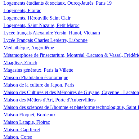
Logements étudiants & sociaux, Ourcq-Jaurès, Paris 19
Logements, Floirac
Logements, Hérouville Saint Clair
Logements, Saint-Nazaire, Petit Maroc
Lycée français Alexandre Yersin, Hanoi, Vietnam
Lycée Français Charles Lepierre, Lisbonne
Médiathèque, Angoulême
Métamorphose de l'insectarium, Montréal -Lacaton & Vassal, Frédéri
Maaglive, Zürich
Magasins généraux, Paris la Villette
Maison d\'habitation économique
Maison de la culture du Japon, Paris
Maison des Cultures et des Mémoires de Guyane, Cayenne - Lacaton
Maison des Métiers d'Art, Porte d'Aubervilliers
Maison des sciences de l\'homme et plateforme technologique, Saint
Maison Floquet, Bordeaux
Maison Latapie, Floirac
Maison, Cap ferret
Maison, Corse