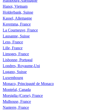
Hambourg Allemagne
Hanoi, Vietnam
Holderbank, Suisse
Kassel, Allemagne
Keremma, France
La Courneuve, France
Lausanne, Suisse
Lens, France
Lille, France
Limoges, France
Lisbonne, Portugal
Londres, Royaume-Uni
Lugano, Suisse
Luxembourg
Monaco, Principauté de Monaco
Montréal, Canada
Morsiglia (Corse), France
Mulhouse, France
Nanterre, France