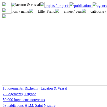
projets / projects
publications
agence
nom / name
Lille, Franc
année / year
catégorie /
18 logements, Rixheim - Lacaton & Vassal
23 logements, Trignac
50 000 logements nouveaux
53 habitations HLM, Saint Nazaire