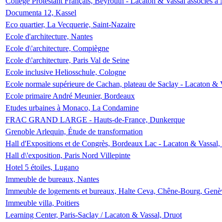
Collège Protestant Français, Beyrouth - Lacaton & Vassal associés à N
Documenta 12, Kassel
Eco quartier, La Vecquerie, Saint-Nazaire
Ecole d'architecture, Nantes
Ecole d\'architecture, Compiègne
Ecole d\'architecture, Paris Val de Seine
Ecole inclusive Heliosschule, Cologne
Ecole normale supérieure de Cachan, plateau de Saclay - Lacaton & 
Ecole primaire André Meunier, Bordeaux
Etudes urbaines à Monaco, La Condamine
FRAC GRAND LARGE - Hauts-de-France, Dunkerque
Grenoble Arlequin, Étude de transformation
Hall d'Expositions et de Congrès, Bordeaux Lac - Lacaton & Vassal
Hall d\'exposition, Paris Nord Villepinte
Hotel 5 étoiles, Lugano
Immeuble de bureaux, Nantes
Immeuble de logements et bureaux, Halte Ceva, Chêne-Bourg, Genè
Immeuble villa, Poitiers
Learning Center, Paris-Saclay / Lacaton & Vassal, Druot