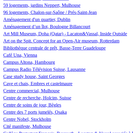
59 logements, jardins Neppert, Mulhouse
96 logements, Chalon-sur-Saône / Prés-Saint-Jean
Aménagement d'un quartier, Dublin
Aménagement d’un îlot, Boulogne Billancourt
Art Mill Museum, Doha (Qatar) - Lacaton&Vassal, Inside Outside
Art on the Spit. Concept for an Open-Air museum, Rotterdam
Bibliothèque centrale de prêt, Basse-Terre Guadeloupe
Café Una, Vienna
Campus Altona, Hambourg
Campus Radio Télévision Suisse, Lausanne
Case study house, Saint Georges
Cave et chais, Embres et castelmaure
Centre commercial, Mulhouse
Centre de recherche, Holcim, Suisse
Centre de soins de jour, Bègles
Centre des 7 ports jumelés, Osaka
Centre Nobel, Stockholm
Cité manifeste, Mulhouse