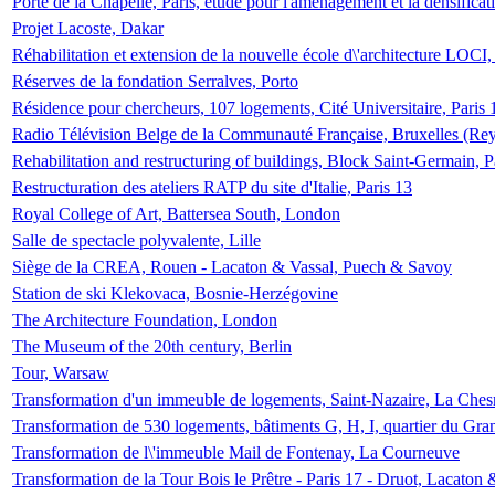
Porte de la Chapelle, Paris, étude pour l'aménagement et la densificat
Projet Lacoste, Dakar
Réhabilitation et extension de la nouvelle école d\'architecture LOCI
Réserves de la fondation Serralves, Porto
Résidence pour chercheurs, 107 logements, Cité Universitaire, Paris 
Radio Télévision Belge de la Communauté Française, Bruxelles (Rey
Rehabilitation and restructuring of buildings, Block Saint-Germain, P
Restructuration des ateliers RATP du site d'Italie, Paris 13
Royal College of Art, Battersea South, London
Salle de spectacle polyvalente, Lille
Siège de la CREA, Rouen - Lacaton & Vassal, Puech & Savoy
Station de ski Klekovaca, Bosnie-Herzégovine
The Architecture Foundation, London
The Museum of the 20th century, Berlin
Tour, Warsaw
Transformation d'un immeuble de logements, Saint-Nazaire, La Ches
Transformation de 530 logements, bâtiments G, H, I, quartier du Gra
Transformation de l\'immeuble Mail de Fontenay, La Courneuve
Transformation de la Tour Bois le Prêtre - Paris 17 - Druot, Lacaton 