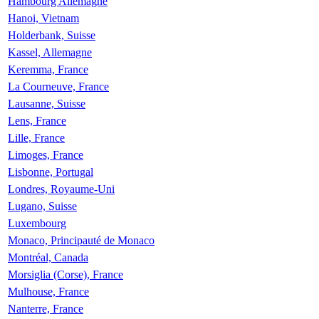
Hambourg Allemagne
Hanoi, Vietnam
Holderbank, Suisse
Kassel, Allemagne
Keremma, France
La Courneuve, France
Lausanne, Suisse
Lens, France
Lille, France
Limoges, France
Lisbonne, Portugal
Londres, Royaume-Uni
Lugano, Suisse
Luxembourg
Monaco, Principauté de Monaco
Montréal, Canada
Morsiglia (Corse), France
Mulhouse, France
Nanterre, France