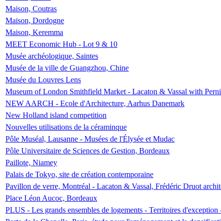
Maison, Coutras
Maison, Dordogne
Maison, Keremma
MEET Economic Hub - Lot 9 & 10
Musée archéologique, Saintes
Musée de la ville de Guangzhou, Chine
Musée du Louvres Lens
Museum of London Smithfield Market - Lacaton & Vassal with Pernil
NEW AARCH - Ecole d'Architecture, Aarhus Danemark
New Holland island competition
Nouvelles utilisations de la céraminque
Pôle Muséal, Lausanne - Musées de l'Élysée et Mudac
Pôle Universitaire de Sciences de Gestion, Bordeaux
Paillote, Niamey
Palais de Tokyo, site de création contemporaine
Pavillon de verre, Montréal - Lacaton & Vassal, Frédéric Druot arch
Place Léon Aucoc, Bordeaux
PLUS - Les grands ensembles de logements - Territoires d'exception 