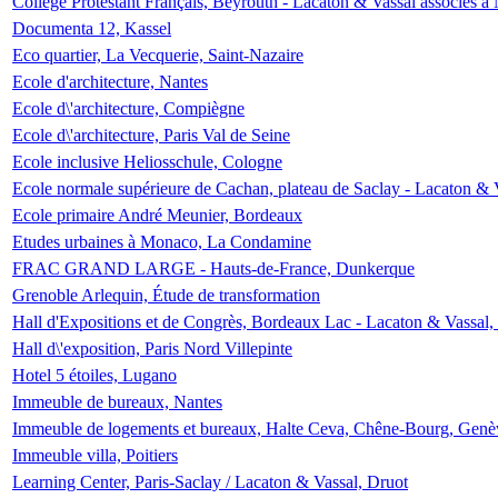
Collège Protestant Français, Beyrouth - Lacaton & Vassal associés à N
Documenta 12, Kassel
Eco quartier, La Vecquerie, Saint-Nazaire
Ecole d'architecture, Nantes
Ecole d\'architecture, Compiègne
Ecole d\'architecture, Paris Val de Seine
Ecole inclusive Heliosschule, Cologne
Ecole normale supérieure de Cachan, plateau de Saclay - Lacaton & 
Ecole primaire André Meunier, Bordeaux
Etudes urbaines à Monaco, La Condamine
FRAC GRAND LARGE - Hauts-de-France, Dunkerque
Grenoble Arlequin, Étude de transformation
Hall d'Expositions et de Congrès, Bordeaux Lac - Lacaton & Vassal
Hall d\'exposition, Paris Nord Villepinte
Hotel 5 étoiles, Lugano
Immeuble de bureaux, Nantes
Immeuble de logements et bureaux, Halte Ceva, Chêne-Bourg, Genè
Immeuble villa, Poitiers
Learning Center, Paris-Saclay / Lacaton & Vassal, Druot