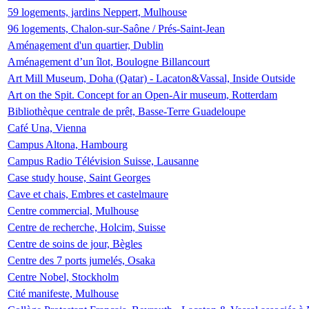
59 logements, jardins Neppert, Mulhouse
96 logements, Chalon-sur-Saône / Prés-Saint-Jean
Aménagement d'un quartier, Dublin
Aménagement d’un îlot, Boulogne Billancourt
Art Mill Museum, Doha (Qatar) - Lacaton&Vassal, Inside Outside
Art on the Spit. Concept for an Open-Air museum, Rotterdam
Bibliothèque centrale de prêt, Basse-Terre Guadeloupe
Café Una, Vienna
Campus Altona, Hambourg
Campus Radio Télévision Suisse, Lausanne
Case study house, Saint Georges
Cave et chais, Embres et castelmaure
Centre commercial, Mulhouse
Centre de recherche, Holcim, Suisse
Centre de soins de jour, Bègles
Centre des 7 ports jumelés, Osaka
Centre Nobel, Stockholm
Cité manifeste, Mulhouse