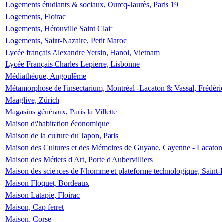
Logements étudiants & sociaux, Ourcq-Jaurès, Paris 19
Logements, Floirac
Logements, Hérouville Saint Clair
Logements, Saint-Nazaire, Petit Maroc
Lycée français Alexandre Yersin, Hanoi, Vietnam
Lycée Français Charles Lepierre, Lisbonne
Médiathèque, Angoulême
Métamorphose de l'insectarium, Montréal -Lacaton & Vassal, Frédéri
Maaglive, Zürich
Magasins généraux, Paris la Villette
Maison d\'habitation économique
Maison de la culture du Japon, Paris
Maison des Cultures et des Mémoires de Guyane, Cayenne - Lacaton
Maison des Métiers d'Art, Porte d'Aubervilliers
Maison des sciences de l\'homme et plateforme technologique, Saint
Maison Floquet, Bordeaux
Maison Latapie, Floirac
Maison, Cap ferret
Maison, Corse