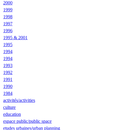
2000
1999
1998
1997
1996
1995 & 2001
1995
1994
1994
1993
1992
1991
1990
1984
activités/activities
culture
education
espace public/public space
etudes urbaines/urban planning