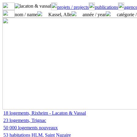
projets / projects
publications
agence
nom / name
Kassel, Alle
année / year
catégorie /
18 logements, Rixheim - Lacaton & Vassal
23 logements, Trignac
50 000 logements nouveaux
53 habitations HLM, Saint Nazaire