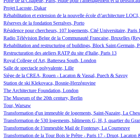
Porte de la Chapelle, Paris, étude pour l'aménagement et la densificat
Projet Lacoste, Dakar
Réhabilitation et extension de la nouvelle école d\'architecture LOCI
Réserves de la fondation Serralves, Porto
Résidence pour chercheurs, 107 logements, Cité Universitaire, Paris 
Radio Télévision Belge de la Communauté Française, Bruxelles (Rey
Rehabilitation and restructuring of buildings, Block Saint-Germain, P
Restructuration des ateliers RATP du site d'Italie, Paris 13
Royal College of Art, Battersea South, London
Salle de spectacle polyvalente, Lille
Siège de la CREA, Rouen - Lacaton & Vassal, Puech & Savoy
Station de ski Klekovaca, Bosnie-Herzégovine
The Architecture Foundation, London
The Museum of the 20th century, Berlin
Tour, Warsaw
Transformation d'un immeuble de logements, Saint-Nazaire, La Ches
Transformation de 530 logements, bâtiments G, H, I, quartier du Gra
Transformation de l\'immeuble Mail de Fontenay, La Courneuve
Transformation de la Tour Bois le Prêtre - Paris 17 - Druot, Lacaton 