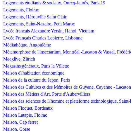
Logements étudiants & sociaux, Ourcq-Jaurès, Paris 19
Logements, Floirac
Logements, Hérouville Saint Clair
Logements, Saint-Nazaire, Petit Maroc
Lycée français Alexandre Yersin, Hanoi, Vietnam
Lycée Français Charles Lepierre, Lisbonne
Médiathèque, Angoulême
Métamorphose de l'insectarium, Montréal -Lacaton & Vassal, Frédéri
Maaglive, Zürich
Magasins généraux, Paris la Villette
Maison d\'habitation économique
Maison de la culture du Japon, Paris
Maison des Cultures et des Mémoires de Guyane, Cayenne - Lacaton
Maison des Métiers d'Art, Porte d'Aubervilliers
Maison des sciences de l\'homme et plateforme technologique, Saint
Maison Floquet, Bordeaux
Maison Latapie, Floirac
Maison, Cap ferret
Maison, Corse