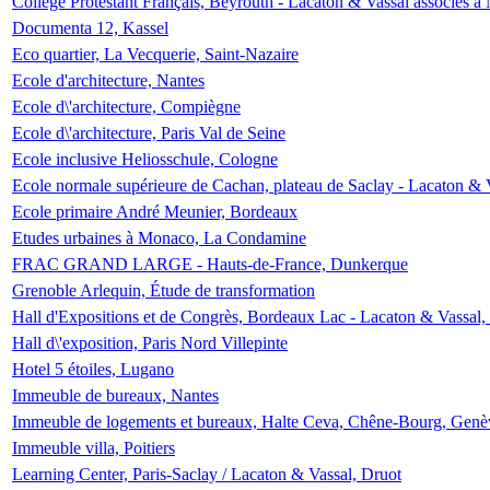
Collège Protestant Français, Beyrouth - Lacaton & Vassal associés à N
Documenta 12, Kassel
Eco quartier, La Vecquerie, Saint-Nazaire
Ecole d'architecture, Nantes
Ecole d\'architecture, Compiègne
Ecole d\'architecture, Paris Val de Seine
Ecole inclusive Heliosschule, Cologne
Ecole normale supérieure de Cachan, plateau de Saclay - Lacaton & 
Ecole primaire André Meunier, Bordeaux
Etudes urbaines à Monaco, La Condamine
FRAC GRAND LARGE - Hauts-de-France, Dunkerque
Grenoble Arlequin, Étude de transformation
Hall d'Expositions et de Congrès, Bordeaux Lac - Lacaton & Vassal
Hall d\'exposition, Paris Nord Villepinte
Hotel 5 étoiles, Lugano
Immeuble de bureaux, Nantes
Immeuble de logements et bureaux, Halte Ceva, Chêne-Bourg, Genè
Immeuble villa, Poitiers
Learning Center, Paris-Saclay / Lacaton & Vassal, Druot