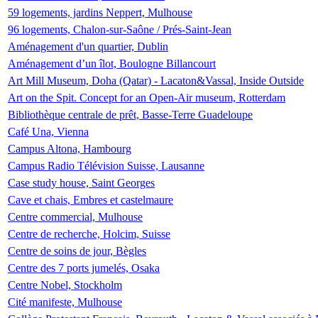
59 logements, jardins Neppert, Mulhouse
96 logements, Chalon-sur-Saône / Prés-Saint-Jean
Aménagement d'un quartier, Dublin
Aménagement d’un îlot, Boulogne Billancourt
Art Mill Museum, Doha (Qatar) - Lacaton&Vassal, Inside Outside
Art on the Spit. Concept for an Open-Air museum, Rotterdam
Bibliothèque centrale de prêt, Basse-Terre Guadeloupe
Café Una, Vienna
Campus Altona, Hambourg
Campus Radio Télévision Suisse, Lausanne
Case study house, Saint Georges
Cave et chais, Embres et castelmaure
Centre commercial, Mulhouse
Centre de recherche, Holcim, Suisse
Centre de soins de jour, Bègles
Centre des 7 ports jumelés, Osaka
Centre Nobel, Stockholm
Cité manifeste, Mulhouse