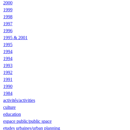
2000
1999
1998
1997
1996
1995 & 2001
1995
1994
1994
1993
1992
1991
1990
1984
activités/activities
culture
education
espace public/public space
etudes urbaines/urban planning