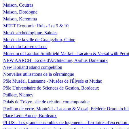
Maison, Coutras
Maison, Dordogne
Maison, Keremma
MEET Economic Hub - Lot 9 & 10
Musée archéologique, Saintes
Musée de la ville de Guangzhou, Chine
Musée du Louvres Lens
Museum of London Smithfield Market - Lacaton & Vassal with Pernil
NEW AARCH - Ecole d'Architecture, Aarhus Danemark
New Holland island competition
Nouvelles utilisations de la céraminque
Pôle Muséal, Lausanne - Musées de l'Élysée et Mudac
Pôle Universitaire de Sciences de Gestion, Bordeaux
Paillote, Niamey
Palais de Tokyo, site de création contemporaine
Pavillon de verre, Montréal - Lacaton & Vassal, Frédéric Druot arch
Place Léon Aucoc, Bordeaux
PLUS - Les grands ensembles de logements - Territoires d'exception 