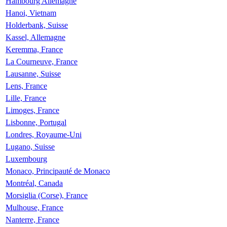
Hambourg Allemagne
Hanoi, Vietnam
Holderbank, Suisse
Kassel, Allemagne
Keremma, France
La Courneuve, France
Lausanne, Suisse
Lens, France
Lille, France
Limoges, France
Lisbonne, Portugal
Londres, Royaume-Uni
Lugano, Suisse
Luxembourg
Monaco, Principauté de Monaco
Montréal, Canada
Morsiglia (Corse), France
Mulhouse, France
Nanterre, France