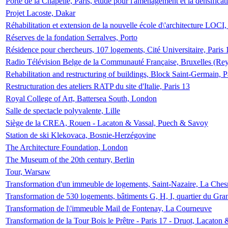
Porte de la Chapelle, Paris, étude pour l'aménagement et la densificat
Projet Lacoste, Dakar
Réhabilitation et extension de la nouvelle école d\'architecture LOCI
Réserves de la fondation Serralves, Porto
Résidence pour chercheurs, 107 logements, Cité Universitaire, Paris 
Radio Télévision Belge de la Communauté Française, Bruxelles (Rey
Rehabilitation and restructuring of buildings, Block Saint-Germain, P
Restructuration des ateliers RATP du site d'Italie, Paris 13
Royal College of Art, Battersea South, London
Salle de spectacle polyvalente, Lille
Siège de la CREA, Rouen - Lacaton & Vassal, Puech & Savoy
Station de ski Klekovaca, Bosnie-Herzégovine
The Architecture Foundation, London
The Museum of the 20th century, Berlin
Tour, Warsaw
Transformation d'un immeuble de logements, Saint-Nazaire, La Ches
Transformation de 530 logements, bâtiments G, H, I, quartier du Gra
Transformation de l\'immeuble Mail de Fontenay, La Courneuve
Transformation de la Tour Bois le Prêtre - Paris 17 - Druot, Lacaton 