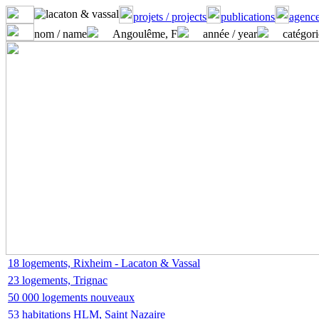
projets / projects
publications
agence
nom / name
Angoulême, F
année / year
catégori
18 logements, Rixheim - Lacaton & Vassal
23 logements, Trignac
50 000 logements nouveaux
53 habitations HLM, Saint Nazaire