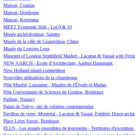
Maison, Coutras
Maison, Dordogne
Maison, Keremma
MEET Economic Hub - Lot 9 & 10
Musée archéologique, Saintes
Musée de la ville de Guangzhou, Chine
Musée du Louvres Lens
Museum of London Smithfield Market - Lacaton & Vassal with Pernil
NEW AARCH - Ecole d'Architecture, Aarhus Danemark
New Holland island competition
Nouvelles utilisations de la céraminque
Pôle Muséal, Lausanne - Musées de l'Élysée et Mudac
Pôle Universitaire de Sciences de Gestion, Bordeaux
Paillote, Niamey
Palais de Tokyo, site de création contemporaine
Pavillon de verre, Montréal - Lacaton & Vassal, Frédéric Druot arch
Place Léon Aucoc, Bordeaux
PLUS - Les grands ensembles de logements - Territoires d'exception 