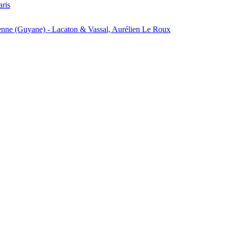
aris
enne (Guyane) - Lacaton & Vassal, Aurélien Le Roux