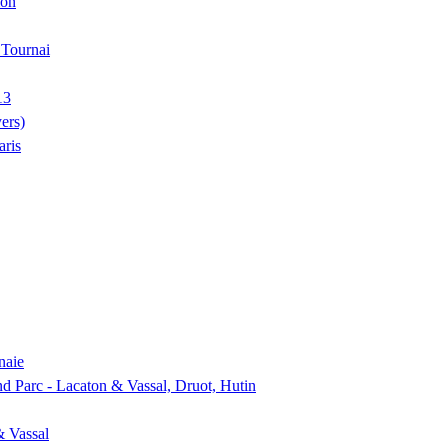
ion
, Tournai
13
ers)
aris
naie
nd Parc - Lacaton & Vassal, Druot, Hutin
& Vassal