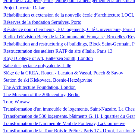
Porte de la Chapelle, Paris, étude pour l'aménagement et la densificat
Projet Lacoste, Dakar
Réhabilitation et extension de la nouvelle école d\'architecture LOCI
Réserves de la fondation Serralves, Porto
Résidence pour chercheurs, 107 logements, Cité Universitaire, Paris 
Radio Télévision Belge de la Communauté Française, Bruxelles (Rey
Rehabilitation and restructuring of buildings, Block Saint-Germain, P
Restructuration des ateliers RATP du site d'Italie, Paris 13
Royal College of Art, Battersea South, London
Salle de spectacle polyvalente, Lille
Siège de la CREA, Rouen - Lacaton & Vassal, Puech & Savoy
Station de ski Klekovaca, Bosnie-Herzégovine
The Architecture Foundation, London
The Museum of the 20th century, Berlin
Tour, Warsaw
Transformation d'un immeuble de logements, Saint-Nazaire, La Ches
Transformation de 530 logements, bâtiments G, H, I, quartier du Gra
Transformation de l\'immeuble Mail de Fontenay, La Courneuve
Transformation de la Tour Bois le Prêtre - Paris 17 - Druot, Lacaton 