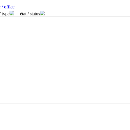
 / office
/ type
état / status