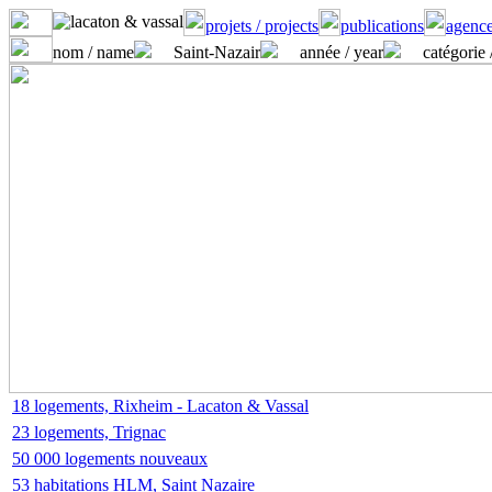
projets / projects
publications
agence
nom / name
Saint-Nazair
année / year
catégorie 
18 logements, Rixheim - Lacaton & Vassal
23 logements, Trignac
50 000 logements nouveaux
53 habitations HLM, Saint Nazaire