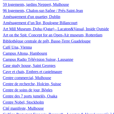
59 logements, jardins Neppert, Mulhouse
96 logements, Chalon-sur-Saône / Prés-Saint-Jean
Aménagement d'un quartier, Dublin
Aménagement d’un îlot, Boulogne Billancourt
Art Mill Museum, Doha (Qatar) - Lacaton&Vassal, Inside Outside
Art on the Spit. Concept for an Open-Air museum, Rotterdam
Bibliothèque centrale de prêt, Basse-Terre Guadeloupe
Café Una, Vienna
Campus Altona, Hambourg
Campus Radio Télévision Suisse, Lausanne
Case study house, Saint Georges
Cave et chais, Embres et castelmaure
Centre commercial, Mulhouse
Centre de recherche, Holcim, Suisse
Centre de soins de jour, Bègles
Centre des 7 ports jumelés, Osaka
Centre Nobel, Stockholm
Cité manifeste, Mulhouse