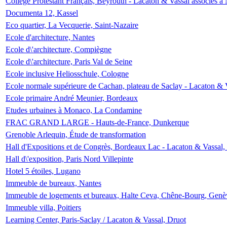
Collège Protestant Français, Beyrouth - Lacaton & Vassal associés à N
Documenta 12, Kassel
Eco quartier, La Vecquerie, Saint-Nazaire
Ecole d'architecture, Nantes
Ecole d\'architecture, Compiègne
Ecole d\'architecture, Paris Val de Seine
Ecole inclusive Heliosschule, Cologne
Ecole normale supérieure de Cachan, plateau de Saclay - Lacaton & 
Ecole primaire André Meunier, Bordeaux
Etudes urbaines à Monaco, La Condamine
FRAC GRAND LARGE - Hauts-de-France, Dunkerque
Grenoble Arlequin, Étude de transformation
Hall d'Expositions et de Congrès, Bordeaux Lac - Lacaton & Vassal
Hall d\'exposition, Paris Nord Villepinte
Hotel 5 étoiles, Lugano
Immeuble de bureaux, Nantes
Immeuble de logements et bureaux, Halte Ceva, Chêne-Bourg, Genè
Immeuble villa, Poitiers
Learning Center, Paris-Saclay / Lacaton & Vassal, Druot