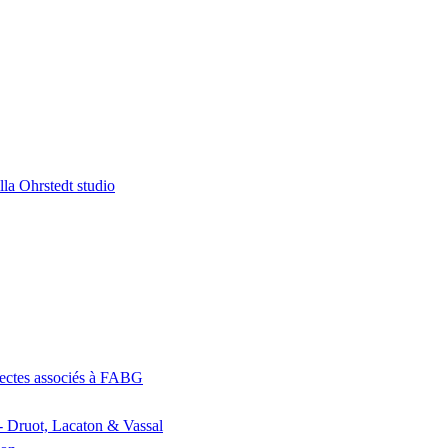
la Ohrstedt studio
itectes associés à FABG
- Druot, Lacaton & Vassal