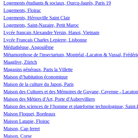
Logements étudiants & sociaux, Ourcq-Jaurès, Paris 19
Logements, Floirac
Logements, Hérouville Saint Clair
Logements, Saint-Nazaire, Petit Maroc
Lycée français Alexandre Yersin, Hanoi, Vietnam
Lycée Français Charles Lepierre, Lisbonne
Médiathèque, Angoulême
Métamorphose de l'insectarium, Montréal -Lacaton & Vassal, Frédéri
Maaglive, Zürich
Magasins généraux, Paris la Villette
Maison d\'habitation économique
Maison de la culture du Japon, Paris
Maison des Cultures et des Mémoires de Guyane, Cayenne - Lacaton
Maison des Métiers d'Art, Porte d'Aubervilliers
Maison des sciences de l\'homme et plateforme technologique, Saint
Maison Floquet, Bordeaux
Maison Latapie, Floirac
Maison, Cap ferret
Maison, Corse