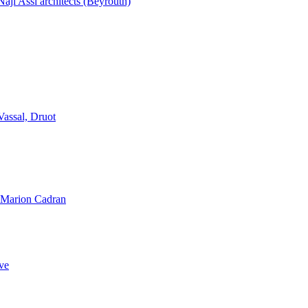
aji Assi architects (Beyrouth)
Vassal, Druot
, Marion Cadran
ve