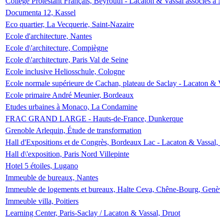
Collège Protestant Français, Beyrouth - Lacaton & Vassal associés à N
Documenta 12, Kassel
Eco quartier, La Vecquerie, Saint-Nazaire
Ecole d'architecture, Nantes
Ecole d\'architecture, Compiègne
Ecole d\'architecture, Paris Val de Seine
Ecole inclusive Heliosschule, Cologne
Ecole normale supérieure de Cachan, plateau de Saclay - Lacaton & 
Ecole primaire André Meunier, Bordeaux
Etudes urbaines à Monaco, La Condamine
FRAC GRAND LARGE - Hauts-de-France, Dunkerque
Grenoble Arlequin, Étude de transformation
Hall d'Expositions et de Congrès, Bordeaux Lac - Lacaton & Vassal
Hall d\'exposition, Paris Nord Villepinte
Hotel 5 étoiles, Lugano
Immeuble de bureaux, Nantes
Immeuble de logements et bureaux, Halte Ceva, Chêne-Bourg, Genè
Immeuble villa, Poitiers
Learning Center, Paris-Saclay / Lacaton & Vassal, Druot