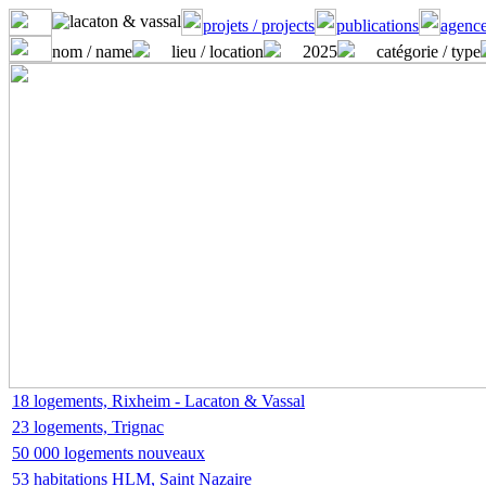
projets / projects
publications
agence
nom / name
lieu / location
2025
catégorie / type
18 logements, Rixheim - Lacaton & Vassal
23 logements, Trignac
50 000 logements nouveaux
53 habitations HLM, Saint Nazaire