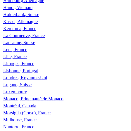
Hambourg Allemagne
Hanoi, Vietnam
Holderbank, Suisse
Kassel, Allemagne
Keremma, France
La Courneuve, France
Lausanne, Suisse
Lens, France
Lille, France
Limoges, France
Lisbonne, Portugal
Londres, Royaume-Uni
Lugano, Suisse
Luxembourg
Monaco, Principauté de Monaco
Montréal, Canada
Morsiglia (Corse), France
Mulhouse, France
Nanterre, France