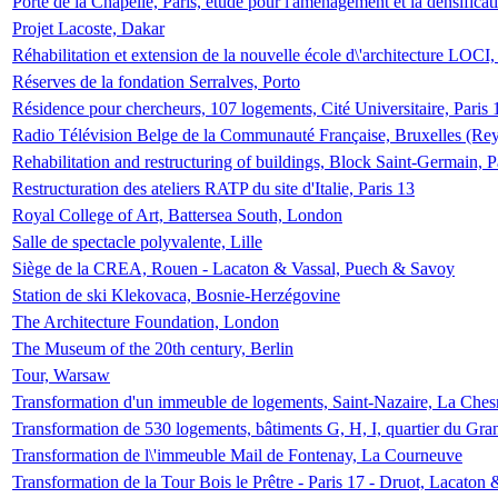
Porte de la Chapelle, Paris, étude pour l'aménagement et la densificat
Projet Lacoste, Dakar
Réhabilitation et extension de la nouvelle école d\'architecture LOCI
Réserves de la fondation Serralves, Porto
Résidence pour chercheurs, 107 logements, Cité Universitaire, Paris 
Radio Télévision Belge de la Communauté Française, Bruxelles (Rey
Rehabilitation and restructuring of buildings, Block Saint-Germain, P
Restructuration des ateliers RATP du site d'Italie, Paris 13
Royal College of Art, Battersea South, London
Salle de spectacle polyvalente, Lille
Siège de la CREA, Rouen - Lacaton & Vassal, Puech & Savoy
Station de ski Klekovaca, Bosnie-Herzégovine
The Architecture Foundation, London
The Museum of the 20th century, Berlin
Tour, Warsaw
Transformation d'un immeuble de logements, Saint-Nazaire, La Ches
Transformation de 530 logements, bâtiments G, H, I, quartier du Gra
Transformation de l\'immeuble Mail de Fontenay, La Courneuve
Transformation de la Tour Bois le Prêtre - Paris 17 - Druot, Lacaton 