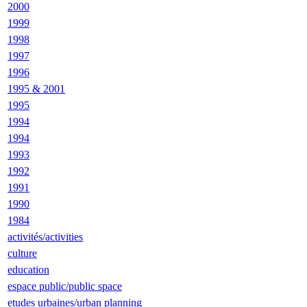
2000
1999
1998
1997
1996
1995 & 2001
1995
1994
1994
1993
1992
1991
1990
1984
activités/activities
culture
education
espace public/public space
etudes urbaines/urban planning