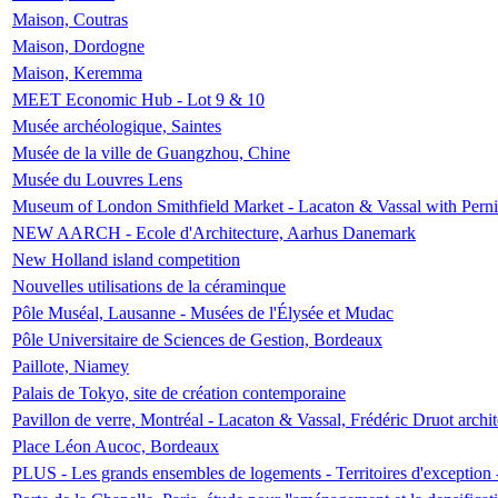
Maison, Coutras
Maison, Dordogne
Maison, Keremma
MEET Economic Hub - Lot 9 & 10
Musée archéologique, Saintes
Musée de la ville de Guangzhou, Chine
Musée du Louvres Lens
Museum of London Smithfield Market - Lacaton & Vassal with Pernil
NEW AARCH - Ecole d'Architecture, Aarhus Danemark
New Holland island competition
Nouvelles utilisations de la céraminque
Pôle Muséal, Lausanne - Musées de l'Élysée et Mudac
Pôle Universitaire de Sciences de Gestion, Bordeaux
Paillote, Niamey
Palais de Tokyo, site de création contemporaine
Pavillon de verre, Montréal - Lacaton & Vassal, Frédéric Druot arch
Place Léon Aucoc, Bordeaux
PLUS - Les grands ensembles de logements - Territoires d'exception 