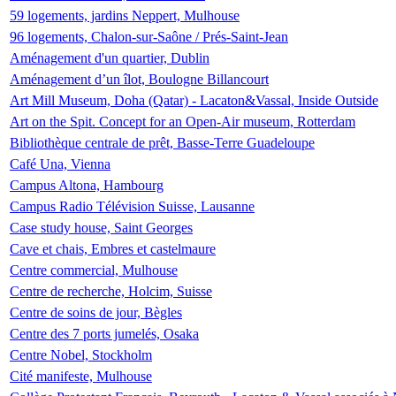
59 logements, jardins Neppert, Mulhouse
96 logements, Chalon-sur-Saône / Prés-Saint-Jean
Aménagement d'un quartier, Dublin
Aménagement d’un îlot, Boulogne Billancourt
Art Mill Museum, Doha (Qatar) - Lacaton&Vassal, Inside Outside
Art on the Spit. Concept for an Open-Air museum, Rotterdam
Bibliothèque centrale de prêt, Basse-Terre Guadeloupe
Café Una, Vienna
Campus Altona, Hambourg
Campus Radio Télévision Suisse, Lausanne
Case study house, Saint Georges
Cave et chais, Embres et castelmaure
Centre commercial, Mulhouse
Centre de recherche, Holcim, Suisse
Centre de soins de jour, Bègles
Centre des 7 ports jumelés, Osaka
Centre Nobel, Stockholm
Cité manifeste, Mulhouse