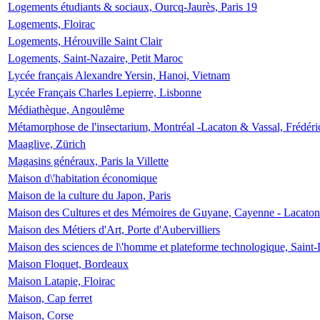
Logements étudiants & sociaux, Ourcq-Jaurès, Paris 19
Logements, Floirac
Logements, Hérouville Saint Clair
Logements, Saint-Nazaire, Petit Maroc
Lycée français Alexandre Yersin, Hanoi, Vietnam
Lycée Français Charles Lepierre, Lisbonne
Médiathèque, Angoulême
Métamorphose de l'insectarium, Montréal -Lacaton & Vassal, Frédéri
Maaglive, Zürich
Magasins généraux, Paris la Villette
Maison d\'habitation économique
Maison de la culture du Japon, Paris
Maison des Cultures et des Mémoires de Guyane, Cayenne - Lacaton
Maison des Métiers d'Art, Porte d'Aubervilliers
Maison des sciences de l\'homme et plateforme technologique, Saint
Maison Floquet, Bordeaux
Maison Latapie, Floirac
Maison, Cap ferret
Maison, Corse