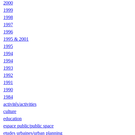
2000
1999
1998
1997
1996
1995 & 2001
1995
1994
1994
1993
1992
1991
1990
1984
activités/activities
culture
education
espace public/public space
etudes urbaines/urban planning