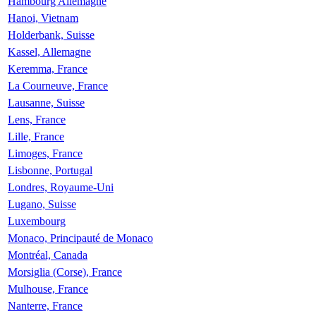
Hambourg Allemagne
Hanoi, Vietnam
Holderbank, Suisse
Kassel, Allemagne
Keremma, France
La Courneuve, France
Lausanne, Suisse
Lens, France
Lille, France
Limoges, France
Lisbonne, Portugal
Londres, Royaume-Uni
Lugano, Suisse
Luxembourg
Monaco, Principauté de Monaco
Montréal, Canada
Morsiglia (Corse), France
Mulhouse, France
Nanterre, France