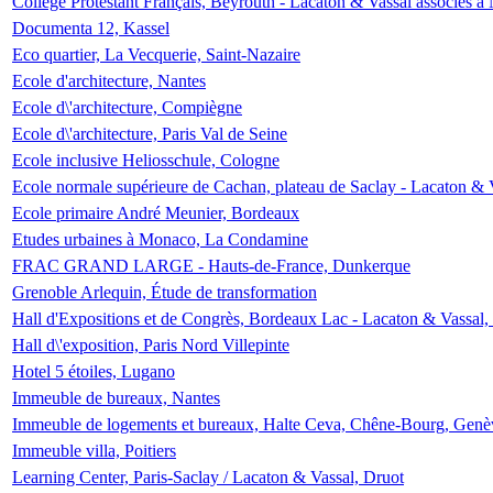
Collège Protestant Français, Beyrouth - Lacaton & Vassal associés à N
Documenta 12, Kassel
Eco quartier, La Vecquerie, Saint-Nazaire
Ecole d'architecture, Nantes
Ecole d\'architecture, Compiègne
Ecole d\'architecture, Paris Val de Seine
Ecole inclusive Heliosschule, Cologne
Ecole normale supérieure de Cachan, plateau de Saclay - Lacaton & 
Ecole primaire André Meunier, Bordeaux
Etudes urbaines à Monaco, La Condamine
FRAC GRAND LARGE - Hauts-de-France, Dunkerque
Grenoble Arlequin, Étude de transformation
Hall d'Expositions et de Congrès, Bordeaux Lac - Lacaton & Vassal
Hall d\'exposition, Paris Nord Villepinte
Hotel 5 étoiles, Lugano
Immeuble de bureaux, Nantes
Immeuble de logements et bureaux, Halte Ceva, Chêne-Bourg, Genè
Immeuble villa, Poitiers
Learning Center, Paris-Saclay / Lacaton & Vassal, Druot