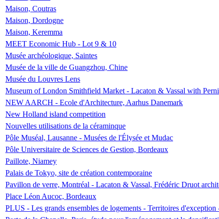
Maison, Coutras
Maison, Dordogne
Maison, Keremma
MEET Economic Hub - Lot 9 & 10
Musée archéologique, Saintes
Musée de la ville de Guangzhou, Chine
Musée du Louvres Lens
Museum of London Smithfield Market - Lacaton & Vassal with Pernil
NEW AARCH - Ecole d'Architecture, Aarhus Danemark
New Holland island competition
Nouvelles utilisations de la céraminque
Pôle Muséal, Lausanne - Musées de l'Élysée et Mudac
Pôle Universitaire de Sciences de Gestion, Bordeaux
Paillote, Niamey
Palais de Tokyo, site de création contemporaine
Pavillon de verre, Montréal - Lacaton & Vassal, Frédéric Druot arch
Place Léon Aucoc, Bordeaux
PLUS - Les grands ensembles de logements - Territoires d'exception 