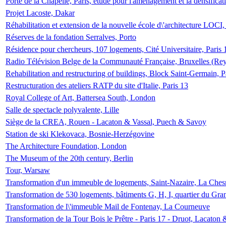
Porte de la Chapelle, Paris, étude pour l'aménagement et la densificat
Projet Lacoste, Dakar
Réhabilitation et extension de la nouvelle école d\'architecture LOCI
Réserves de la fondation Serralves, Porto
Résidence pour chercheurs, 107 logements, Cité Universitaire, Paris 
Radio Télévision Belge de la Communauté Française, Bruxelles (Rey
Rehabilitation and restructuring of buildings, Block Saint-Germain, P
Restructuration des ateliers RATP du site d'Italie, Paris 13
Royal College of Art, Battersea South, London
Salle de spectacle polyvalente, Lille
Siège de la CREA, Rouen - Lacaton & Vassal, Puech & Savoy
Station de ski Klekovaca, Bosnie-Herzégovine
The Architecture Foundation, London
The Museum of the 20th century, Berlin
Tour, Warsaw
Transformation d'un immeuble de logements, Saint-Nazaire, La Ches
Transformation de 530 logements, bâtiments G, H, I, quartier du Gra
Transformation de l\'immeuble Mail de Fontenay, La Courneuve
Transformation de la Tour Bois le Prêtre - Paris 17 - Druot, Lacaton 