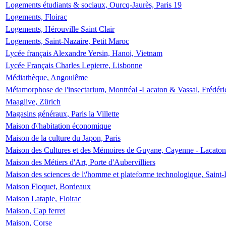
Logements étudiants & sociaux, Ourcq-Jaurès, Paris 19
Logements, Floirac
Logements, Hérouville Saint Clair
Logements, Saint-Nazaire, Petit Maroc
Lycée français Alexandre Yersin, Hanoi, Vietnam
Lycée Français Charles Lepierre, Lisbonne
Médiathèque, Angoulême
Métamorphose de l'insectarium, Montréal -Lacaton & Vassal, Frédéri
Maaglive, Zürich
Magasins généraux, Paris la Villette
Maison d\'habitation économique
Maison de la culture du Japon, Paris
Maison des Cultures et des Mémoires de Guyane, Cayenne - Lacaton
Maison des Métiers d'Art, Porte d'Aubervilliers
Maison des sciences de l\'homme et plateforme technologique, Saint
Maison Floquet, Bordeaux
Maison Latapie, Floirac
Maison, Cap ferret
Maison, Corse