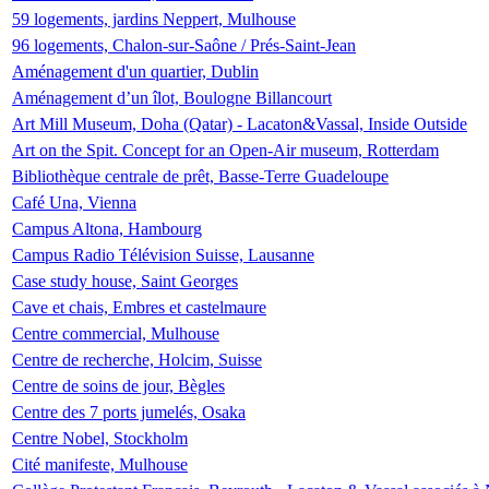
59 logements, jardins Neppert, Mulhouse
96 logements, Chalon-sur-Saône / Prés-Saint-Jean
Aménagement d'un quartier, Dublin
Aménagement d’un îlot, Boulogne Billancourt
Art Mill Museum, Doha (Qatar) - Lacaton&Vassal, Inside Outside
Art on the Spit. Concept for an Open-Air museum, Rotterdam
Bibliothèque centrale de prêt, Basse-Terre Guadeloupe
Café Una, Vienna
Campus Altona, Hambourg
Campus Radio Télévision Suisse, Lausanne
Case study house, Saint Georges
Cave et chais, Embres et castelmaure
Centre commercial, Mulhouse
Centre de recherche, Holcim, Suisse
Centre de soins de jour, Bègles
Centre des 7 ports jumelés, Osaka
Centre Nobel, Stockholm
Cité manifeste, Mulhouse