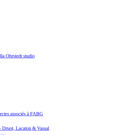
la Ohrstedt studio
itectes associés à FABG
- Druot, Lacaton & Vassal