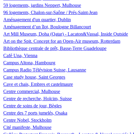
59 logements, jardins Neppert, Mulhouse
96 logements, Chalon-sur-Saône / Prés-Saint-Jean
Aménagement d'un quartier, Dublin
Aménagement d’un îlot, Boulogne Billancourt
Art Mill Museum, Doha (Qatar) - Lacaton&Vassal, Inside Outside
Art on the Spit. Concept for an Open-Air museum, Rotterdam
Bibliothèque centrale de prêt, Basse-Terre Guadeloupe
Café Una, Vienna
Campus Altona, Hambourg
Campus Radio Télévision Suisse, Lausanne
Case study house, Saint Georges
Cave et chais, Embres et castelmaure
Centre commercial, Mulhouse
Centre de recherche, Holcim, Suisse
Centre de soins de jour, Bègles
Centre des 7 ports jumelés, Osaka
Centre Nobel, Stockholm
Cité manifeste, Mulhouse