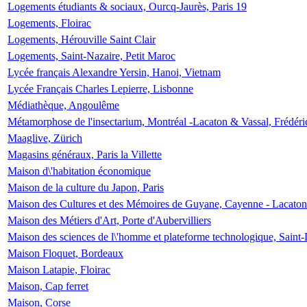
Logements étudiants & sociaux, Ourcq-Jaurès, Paris 19
Logements, Floirac
Logements, Hérouville Saint Clair
Logements, Saint-Nazaire, Petit Maroc
Lycée français Alexandre Yersin, Hanoi, Vietnam
Lycée Français Charles Lepierre, Lisbonne
Médiathèque, Angoulême
Métamorphose de l'insectarium, Montréal -Lacaton & Vassal, Frédéri
Maaglive, Zürich
Magasins généraux, Paris la Villette
Maison d\'habitation économique
Maison de la culture du Japon, Paris
Maison des Cultures et des Mémoires de Guyane, Cayenne - Lacaton
Maison des Métiers d'Art, Porte d'Aubervilliers
Maison des sciences de l\'homme et plateforme technologique, Saint
Maison Floquet, Bordeaux
Maison Latapie, Floirac
Maison, Cap ferret
Maison, Corse