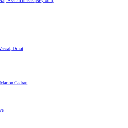
aji Assi architects (Beyrouth)
Vassal, Druot
, Marion Cadran
ve