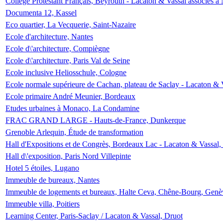
Collège Protestant Français, Beyrouth - Lacaton & Vassal associés à N
Documenta 12, Kassel
Eco quartier, La Vecquerie, Saint-Nazaire
Ecole d'architecture, Nantes
Ecole d\'architecture, Compiègne
Ecole d\'architecture, Paris Val de Seine
Ecole inclusive Heliosschule, Cologne
Ecole normale supérieure de Cachan, plateau de Saclay - Lacaton & 
Ecole primaire André Meunier, Bordeaux
Etudes urbaines à Monaco, La Condamine
FRAC GRAND LARGE - Hauts-de-France, Dunkerque
Grenoble Arlequin, Étude de transformation
Hall d'Expositions et de Congrès, Bordeaux Lac - Lacaton & Vassal
Hall d\'exposition, Paris Nord Villepinte
Hotel 5 étoiles, Lugano
Immeuble de bureaux, Nantes
Immeuble de logements et bureaux, Halte Ceva, Chêne-Bourg, Genè
Immeuble villa, Poitiers
Learning Center, Paris-Saclay / Lacaton & Vassal, Druot