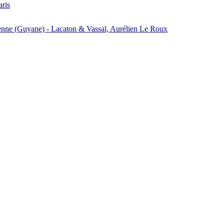
aris
enne (Guyane) - Lacaton & Vassal, Aurélien Le Roux