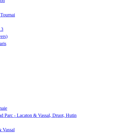
ion
, Tournai
13
ers)
aris
naie
nd Parc - Lacaton & Vassal, Druot, Hutin
& Vassal