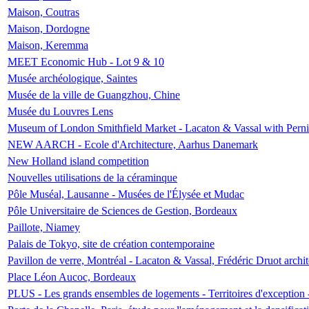
Maison, Coutras
Maison, Dordogne
Maison, Keremma
MEET Economic Hub - Lot 9 & 10
Musée archéologique, Saintes
Musée de la ville de Guangzhou, Chine
Musée du Louvres Lens
Museum of London Smithfield Market - Lacaton & Vassal with Pernil
NEW AARCH - Ecole d'Architecture, Aarhus Danemark
New Holland island competition
Nouvelles utilisations de la céraminque
Pôle Muséal, Lausanne - Musées de l'Élysée et Mudac
Pôle Universitaire de Sciences de Gestion, Bordeaux
Paillote, Niamey
Palais de Tokyo, site de création contemporaine
Pavillon de verre, Montréal - Lacaton & Vassal, Frédéric Druot arch
Place Léon Aucoc, Bordeaux
PLUS - Les grands ensembles de logements - Territoires d'exception 