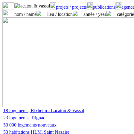
projets / projects
publications
agence
nom / name
lieu / location
année / year
catégorie
18 logements, Rixheim - Lacaton & Vassal
23 logements, Trignac
50 000 logements nouveaux
53 habitations HLM, Saint Nazaire