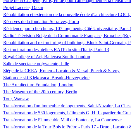
Porte de la Chapelle, Paris, étude pour l'aménagement et la densificat
Projet Lacoste, Dakar
Réhabilitation et extension de la nouvelle école d\'architecture LOCI
Réserves de la fondation Serralves, Porto
Résidence pour chercheurs, 107 logements, Cité Universitaire, Paris 
Radio Télévision Belge de la Communauté Française, Bruxelles (Rey
Rehabilitation and restructuring of buildings, Block Saint-Germain, P
Restructuration des ateliers RATP du site d'Italie, Paris 13
Royal College of Art, Battersea South, London
Salle de spectacle polyvalente, Lille
Siège de la CREA, Rouen - Lacaton & Vassal, Puech & Savoy
Station de ski Klekovaca, Bosnie-Herzégovine
The Architecture Foundation, London
The Museum of the 20th century, Berlin
Tour, Warsaw
Transformation d'un immeuble de logements, Saint-Nazaire, La Ches
Transformation de 530 logements, bâtiments G, H, I, quartier du Gra
Transformation de l\'immeuble Mail de Fontenay, La Courneuve
Transformation de la Tour Bois le Prêtre - Paris 17 - Druot, Lacaton 