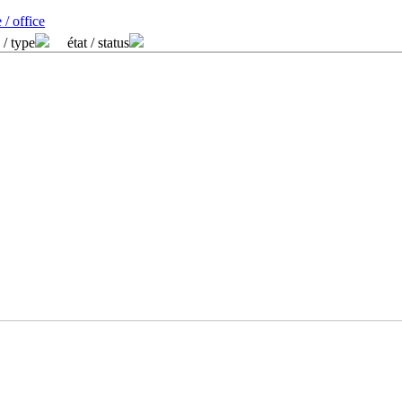
 / office
 / type
état / status