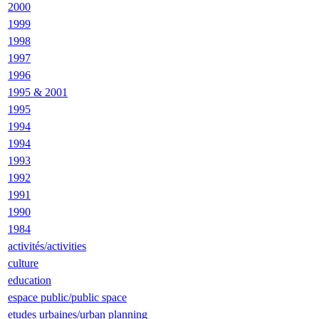
2000
1999
1998
1997
1996
1995 & 2001
1995
1994
1994
1993
1992
1991
1990
1984
activités/activities
culture
education
espace public/public space
etudes urbaines/urban planning