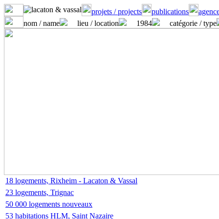
projets / projects
publications
agence
nom / name
lieu / location
1984
catégorie / type
18 logements, Rixheim - Lacaton & Vassal
23 logements, Trignac
50 000 logements nouveaux
53 habitations HLM, Saint Nazaire