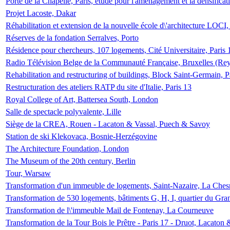
Porte de la Chapelle, Paris, étude pour l'aménagement et la densificat
Projet Lacoste, Dakar
Réhabilitation et extension de la nouvelle école d\'architecture LOCI
Réserves de la fondation Serralves, Porto
Résidence pour chercheurs, 107 logements, Cité Universitaire, Paris 
Radio Télévision Belge de la Communauté Française, Bruxelles (Rey
Rehabilitation and restructuring of buildings, Block Saint-Germain, P
Restructuration des ateliers RATP du site d'Italie, Paris 13
Royal College of Art, Battersea South, London
Salle de spectacle polyvalente, Lille
Siège de la CREA, Rouen - Lacaton & Vassal, Puech & Savoy
Station de ski Klekovaca, Bosnie-Herzégovine
The Architecture Foundation, London
The Museum of the 20th century, Berlin
Tour, Warsaw
Transformation d'un immeuble de logements, Saint-Nazaire, La Ches
Transformation de 530 logements, bâtiments G, H, I, quartier du Gra
Transformation de l\'immeuble Mail de Fontenay, La Courneuve
Transformation de la Tour Bois le Prêtre - Paris 17 - Druot, Lacaton 