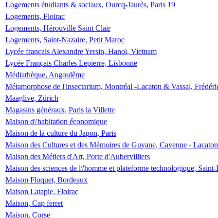
Logements étudiants & sociaux, Ourcq-Jaurès, Paris 19
Logements, Floirac
Logements, Hérouville Saint Clair
Logements, Saint-Nazaire, Petit Maroc
Lycée français Alexandre Yersin, Hanoi, Vietnam
Lycée Français Charles Lepierre, Lisbonne
Médiathèque, Angoulême
Métamorphose de l'insectarium, Montréal -Lacaton & Vassal, Frédéri
Maaglive, Zürich
Magasins généraux, Paris la Villette
Maison d\'habitation économique
Maison de la culture du Japon, Paris
Maison des Cultures et des Mémoires de Guyane, Cayenne - Lacaton
Maison des Métiers d'Art, Porte d'Aubervilliers
Maison des sciences de l\'homme et plateforme technologique, Saint
Maison Floquet, Bordeaux
Maison Latapie, Floirac
Maison, Cap ferret
Maison, Corse