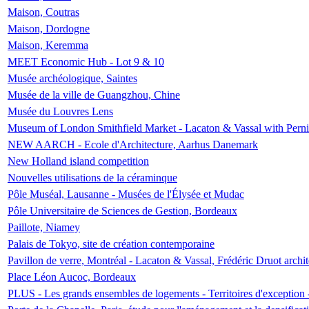
Maison, Coutras
Maison, Dordogne
Maison, Keremma
MEET Economic Hub - Lot 9 & 10
Musée archéologique, Saintes
Musée de la ville de Guangzhou, Chine
Musée du Louvres Lens
Museum of London Smithfield Market - Lacaton & Vassal with Pernil
NEW AARCH - Ecole d'Architecture, Aarhus Danemark
New Holland island competition
Nouvelles utilisations de la céraminque
Pôle Muséal, Lausanne - Musées de l'Élysée et Mudac
Pôle Universitaire de Sciences de Gestion, Bordeaux
Paillote, Niamey
Palais de Tokyo, site de création contemporaine
Pavillon de verre, Montréal - Lacaton & Vassal, Frédéric Druot arch
Place Léon Aucoc, Bordeaux
PLUS - Les grands ensembles de logements - Territoires d'exception 