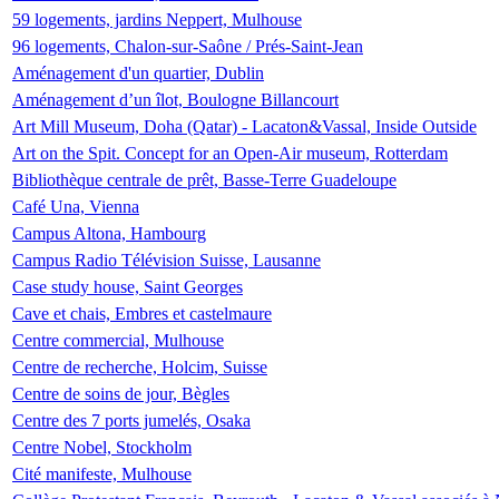
59 logements, jardins Neppert, Mulhouse
96 logements, Chalon-sur-Saône / Prés-Saint-Jean
Aménagement d'un quartier, Dublin
Aménagement d’un îlot, Boulogne Billancourt
Art Mill Museum, Doha (Qatar) - Lacaton&Vassal, Inside Outside
Art on the Spit. Concept for an Open-Air museum, Rotterdam
Bibliothèque centrale de prêt, Basse-Terre Guadeloupe
Café Una, Vienna
Campus Altona, Hambourg
Campus Radio Télévision Suisse, Lausanne
Case study house, Saint Georges
Cave et chais, Embres et castelmaure
Centre commercial, Mulhouse
Centre de recherche, Holcim, Suisse
Centre de soins de jour, Bègles
Centre des 7 ports jumelés, Osaka
Centre Nobel, Stockholm
Cité manifeste, Mulhouse