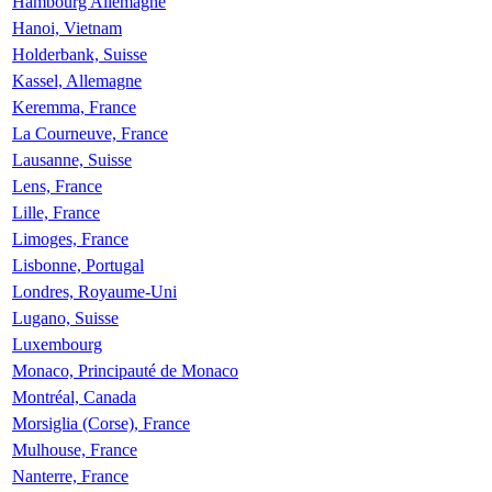
Hambourg Allemagne
Hanoi, Vietnam
Holderbank, Suisse
Kassel, Allemagne
Keremma, France
La Courneuve, France
Lausanne, Suisse
Lens, France
Lille, France
Limoges, France
Lisbonne, Portugal
Londres, Royaume-Uni
Lugano, Suisse
Luxembourg
Monaco, Principauté de Monaco
Montréal, Canada
Morsiglia (Corse), France
Mulhouse, France
Nanterre, France