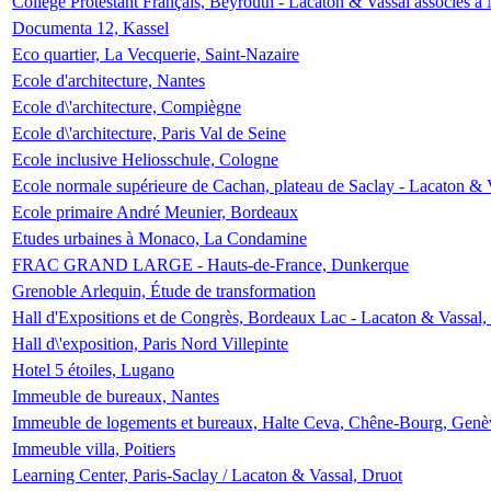
Collège Protestant Français, Beyrouth - Lacaton & Vassal associés à N
Documenta 12, Kassel
Eco quartier, La Vecquerie, Saint-Nazaire
Ecole d'architecture, Nantes
Ecole d\'architecture, Compiègne
Ecole d\'architecture, Paris Val de Seine
Ecole inclusive Heliosschule, Cologne
Ecole normale supérieure de Cachan, plateau de Saclay - Lacaton & 
Ecole primaire André Meunier, Bordeaux
Etudes urbaines à Monaco, La Condamine
FRAC GRAND LARGE - Hauts-de-France, Dunkerque
Grenoble Arlequin, Étude de transformation
Hall d'Expositions et de Congrès, Bordeaux Lac - Lacaton & Vassal
Hall d\'exposition, Paris Nord Villepinte
Hotel 5 étoiles, Lugano
Immeuble de bureaux, Nantes
Immeuble de logements et bureaux, Halte Ceva, Chêne-Bourg, Genè
Immeuble villa, Poitiers
Learning Center, Paris-Saclay / Lacaton & Vassal, Druot