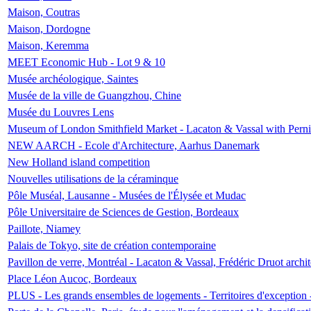
Maison, Coutras
Maison, Dordogne
Maison, Keremma
MEET Economic Hub - Lot 9 & 10
Musée archéologique, Saintes
Musée de la ville de Guangzhou, Chine
Musée du Louvres Lens
Museum of London Smithfield Market - Lacaton & Vassal with Pernil
NEW AARCH - Ecole d'Architecture, Aarhus Danemark
New Holland island competition
Nouvelles utilisations de la céraminque
Pôle Muséal, Lausanne - Musées de l'Élysée et Mudac
Pôle Universitaire de Sciences de Gestion, Bordeaux
Paillote, Niamey
Palais de Tokyo, site de création contemporaine
Pavillon de verre, Montréal - Lacaton & Vassal, Frédéric Druot arch
Place Léon Aucoc, Bordeaux
PLUS - Les grands ensembles de logements - Territoires d'exception 