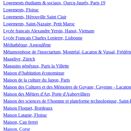
Logements étudiants & sociaux, Ourcq-Jaurès, Paris 19
Logements, Floirac
Logements, Hérouville Saint Clair
Logements, Saint-Nazaire, Petit Maroc
Lycée français Alexandre Yersin, Hanoi, Vietnam
Lycée Français Charles Lepierre, Lisbonne
Médiathèque, Angoulême
Métamorphose de l'insectarium, Montréal -Lacaton & Vassal, Frédéri
Maaglive, Zürich
Magasins généraux, Paris la Villette
Maison d\'habitation économique
Maison de la culture du Japon, Paris
Maison des Cultures et des Mémoires de Guyane, Cayenne - Lacaton
Maison des Métiers d'Art, Porte d'Aubervilliers
Maison des sciences de l\'homme et plateforme technologique, Saint
Maison Floquet, Bordeaux
Maison Latapie, Floirac
Maison, Cap ferret
Maison, Corse