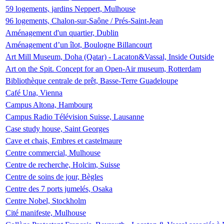
59 logements, jardins Neppert, Mulhouse
96 logements, Chalon-sur-Saône / Prés-Saint-Jean
Aménagement d'un quartier, Dublin
Aménagement d’un îlot, Boulogne Billancourt
Art Mill Museum, Doha (Qatar) - Lacaton&Vassal, Inside Outside
Art on the Spit. Concept for an Open-Air museum, Rotterdam
Bibliothèque centrale de prêt, Basse-Terre Guadeloupe
Café Una, Vienna
Campus Altona, Hambourg
Campus Radio Télévision Suisse, Lausanne
Case study house, Saint Georges
Cave et chais, Embres et castelmaure
Centre commercial, Mulhouse
Centre de recherche, Holcim, Suisse
Centre de soins de jour, Bègles
Centre des 7 ports jumelés, Osaka
Centre Nobel, Stockholm
Cité manifeste, Mulhouse