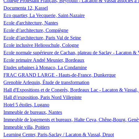
Collège Protestant Français, Beyrouth - Lacaton & Vassal associés à N
Documenta 12, Kassel
Eco quartier, La Vecquerie, Saint-Nazaire
Ecole d'architecture, Nantes
Ecole d\'architecture, Compiègne
Ecole d\'architecture, Paris Val de Seine
Ecole inclusive Heliosschule, Cologne
Ecole normale supérieure de Cachan, plateau de Saclay - Lacaton & 
Ecole primaire André Meunier, Bordeaux
Etudes urbaines à Monaco, La Condamine
FRAC GRAND LARGE - Hauts-de-France, Dunkerque
Grenoble Arlequin, Étude de transformation
Hall d'Expositions et de Congrès, Bordeaux Lac - Lacaton & Vassal
Hall d\'exposition, Paris Nord Villepinte
Hotel 5 étoiles, Lugano
Immeuble de bureaux, Nantes
Immeuble de logements et bureaux, Halte Ceva, Chêne-Bourg, Genè
Immeuble villa, Poitiers
Learning Center, Paris-Saclay / Lacaton & Vassal, Druot