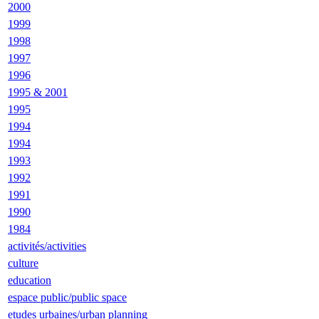
2000
1999
1998
1997
1996
1995 & 2001
1995
1994
1994
1993
1992
1991
1990
1984
activités/activities
culture
education
espace public/public space
etudes urbaines/urban planning