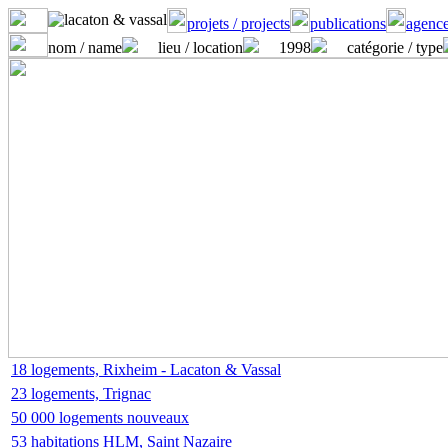
projets / projects
publications
agence
nom / name
lieu / location
1998
catégorie / type
18 logements, Rixheim - Lacaton & Vassal
23 logements, Trignac
50 000 logements nouveaux
53 habitations HLM, Saint Nazaire