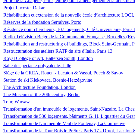
Porte de la Chapelle, Paris, étude pour l'aménagement et la densificat
Projet Lacoste, Dakar
Réhabilitation et extension de la nouvelle école d\'architecture LOCI
Réserves de la fondation Serralves, Porto
Résidence pour chercheurs, 107 logements, Cité Universitaire, Paris 
Radio Télévision Belge de la Communauté Française, Bruxelles (Rey
Rehabilitation and restructuring of buildings, Block Saint-Germain, P
Restructuration des ateliers RATP du site d'Italie, Paris 13
Royal College of Art, Battersea South, London
Salle de spectacle polyvalente, Lille
Siège de la CREA, Rouen - Lacaton & Vassal, Puech & Savoy
Station de ski Klekovaca, Bosnie-Herzégovine
The Architecture Foundation, London
The Museum of the 20th century, Berlin
Tour, Warsaw
Transformation d'un immeuble de logements, Saint-Nazaire, La Ches
Transformation de 530 logements, bâtiments G, H, I, quartier du Gra
Transformation de l\'immeuble Mail de Fontenay, La Courneuve
Transformation de la Tour Bois le Prêtre - Paris 17 - Druot, Lacaton 