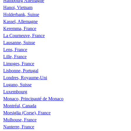
Hambourg Allemagne
Hanoi, Vietnam
Holderbank, Suisse
Kassel, Allemagne
Keremma, France
La Courneuve, France
Lausanne, Suisse
Lens, France
Lille, France
Limoges, France
Lisbonne, Portugal
Londres, Royaume-Uni
Lugano, Suisse
Luxembourg
Monaco, Principauté de Monaco
Montréal, Canada
Morsiglia (Corse), France
Mulhouse, France
Nanterre, France