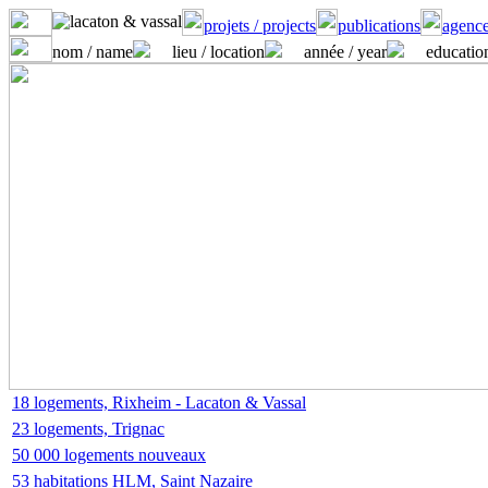
projets / projects
publications
agence
nom / name
lieu / location
année / year
educatio
18 logements, Rixheim - Lacaton & Vassal
23 logements, Trignac
50 000 logements nouveaux
53 habitations HLM, Saint Nazaire