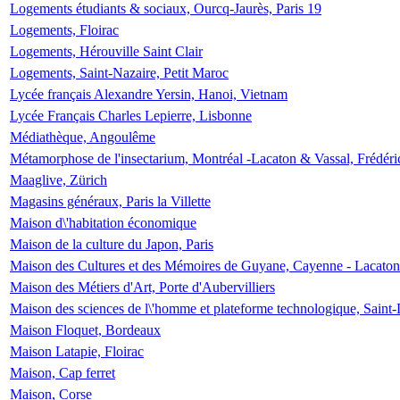
Logements étudiants & sociaux, Ourcq-Jaurès, Paris 19
Logements, Floirac
Logements, Hérouville Saint Clair
Logements, Saint-Nazaire, Petit Maroc
Lycée français Alexandre Yersin, Hanoi, Vietnam
Lycée Français Charles Lepierre, Lisbonne
Médiathèque, Angoulême
Métamorphose de l'insectarium, Montréal -Lacaton & Vassal, Frédéri
Maaglive, Zürich
Magasins généraux, Paris la Villette
Maison d\'habitation économique
Maison de la culture du Japon, Paris
Maison des Cultures et des Mémoires de Guyane, Cayenne - Lacaton
Maison des Métiers d'Art, Porte d'Aubervilliers
Maison des sciences de l\'homme et plateforme technologique, Saint
Maison Floquet, Bordeaux
Maison Latapie, Floirac
Maison, Cap ferret
Maison, Corse