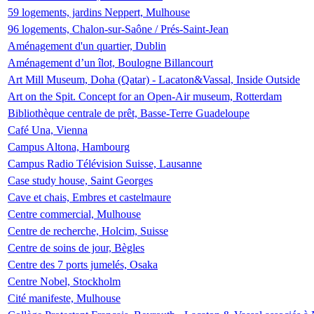
59 logements, jardins Neppert, Mulhouse
96 logements, Chalon-sur-Saône / Prés-Saint-Jean
Aménagement d'un quartier, Dublin
Aménagement d’un îlot, Boulogne Billancourt
Art Mill Museum, Doha (Qatar) - Lacaton&Vassal, Inside Outside
Art on the Spit. Concept for an Open-Air museum, Rotterdam
Bibliothèque centrale de prêt, Basse-Terre Guadeloupe
Café Una, Vienna
Campus Altona, Hambourg
Campus Radio Télévision Suisse, Lausanne
Case study house, Saint Georges
Cave et chais, Embres et castelmaure
Centre commercial, Mulhouse
Centre de recherche, Holcim, Suisse
Centre de soins de jour, Bègles
Centre des 7 ports jumelés, Osaka
Centre Nobel, Stockholm
Cité manifeste, Mulhouse