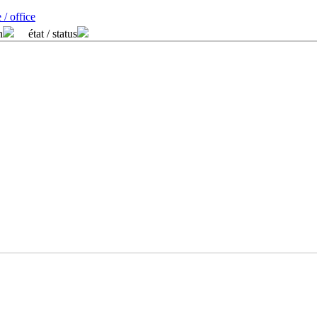
 / office
n
état / status