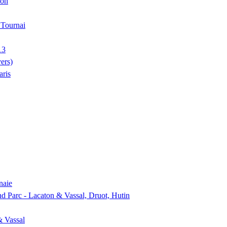
ion
, Tournai
13
ers)
aris
naie
nd Parc - Lacaton & Vassal, Druot, Hutin
& Vassal