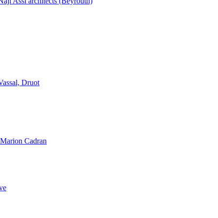
aji Assi architects (Beyrouth)
Vassal, Druot
, Marion Cadran
ve