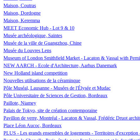
Maison, Coutras
Maison, Dordogne
Maison, Keremma
MEET Economic Hub - Lot 9 & 10
Musée archéologique, Saintes
Musée de la ville de Guangzhou, Chine
Musée du Louvres Lens
Museum of London Smithfield Market - Lacaton & Vassal with Pernil
NEW AARCH - Ecole d'Architecture, Aarhus Danemark
New Holland island competition
Nouvelles utilisations de la céraminque
Pôle Muséal, Lausanne - Musées de l'Élysée et Mudac
Pôle Universitaire de Sciences de Gestion, Bordeaux
Paillote, Niamey
Palais de Tokyo, site de création contemporaine
Pavillon de verre, Montréal - Lacaton & Vassal, Frédéric Druot arch
Place Léon Aucoc, Bordeaux
PLUS - Les grands ensembles de logements - Territoires d'exception 