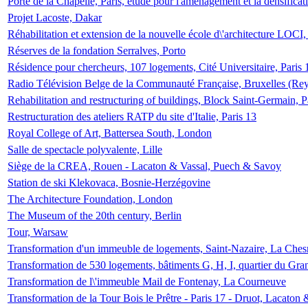
Porte de la Chapelle, Paris, étude pour l'aménagement et la densificat
Projet Lacoste, Dakar
Réhabilitation et extension de la nouvelle école d\'architecture LOCI
Réserves de la fondation Serralves, Porto
Résidence pour chercheurs, 107 logements, Cité Universitaire, Paris 
Radio Télévision Belge de la Communauté Française, Bruxelles (Rey
Rehabilitation and restructuring of buildings, Block Saint-Germain, P
Restructuration des ateliers RATP du site d'Italie, Paris 13
Royal College of Art, Battersea South, London
Salle de spectacle polyvalente, Lille
Siège de la CREA, Rouen - Lacaton & Vassal, Puech & Savoy
Station de ski Klekovaca, Bosnie-Herzégovine
The Architecture Foundation, London
The Museum of the 20th century, Berlin
Tour, Warsaw
Transformation d'un immeuble de logements, Saint-Nazaire, La Ches
Transformation de 530 logements, bâtiments G, H, I, quartier du Gra
Transformation de l\'immeuble Mail de Fontenay, La Courneuve
Transformation de la Tour Bois le Prêtre - Paris 17 - Druot, Lacaton 