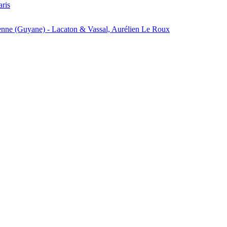
aris
enne (Guyane) - Lacaton & Vassal, Aurélien Le Roux