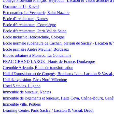
Collège Protestant Français, Beyrouth - Lacaton & Vassal associés à N
Documenta 12, Kassel
Eco quartier, La Vecquerie, Saint-Nazaire
Ecole d'architecture, Nantes
Ecole d\'architecture, Compiègne
Ecole d\'architecture, Paris Val de Seine
Ecole inclusive Heliosschule, Cologne
Ecole normale supérieure de Cachan, plateau de Saclay - Lacaton & 
Ecole primaire André Meunier, Bordeaux
Etudes urbaines à Monaco, La Condamine
FRAC GRAND LARGE - Hauts-de-France, Dunkerque
Grenoble Arlequin, Étude de transformation
Hall d'Expositions et de Congrès, Bordeaux Lac - Lacaton & Vassal
Hall d\'exposition, Paris Nord Villepinte
Hotel 5 étoiles, Lugano
Immeuble de bureaux, Nantes
Immeuble de logements et bureaux, Halte Ceva, Chêne-Bourg, Genè
Immeuble villa, Poitiers
Learning Center, Paris-Saclay / Lacaton & Vassal, Druot