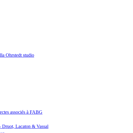
la Ohrstedt studio
itectes associés à FABG
- Druot, Lacaton & Vassal