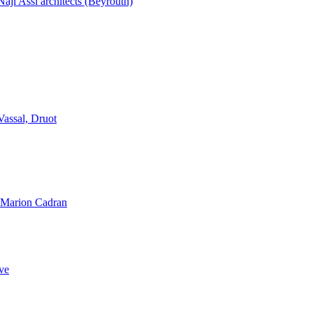
aji Assi architects (Beyrouth)
Vassal, Druot
, Marion Cadran
ve