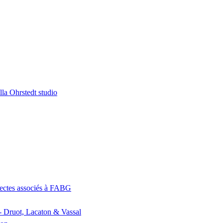
la Ohrstedt studio
itectes associés à FABG
- Druot, Lacaton & Vassal