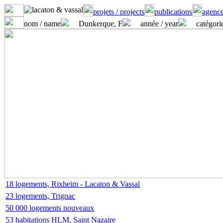
projets / projects
publications
agence
nom / name
Dunkerque, F
année / year
catégorie
18 logements, Rixheim - Lacaton & Vassal
23 logements, Trignac
50 000 logements nouveaux
53 habitations HLM, Saint Nazaire