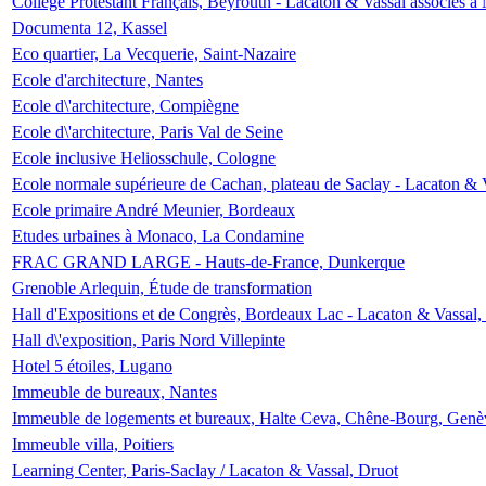
Collège Protestant Français, Beyrouth - Lacaton & Vassal associés à N
Documenta 12, Kassel
Eco quartier, La Vecquerie, Saint-Nazaire
Ecole d'architecture, Nantes
Ecole d\'architecture, Compiègne
Ecole d\'architecture, Paris Val de Seine
Ecole inclusive Heliosschule, Cologne
Ecole normale supérieure de Cachan, plateau de Saclay - Lacaton & 
Ecole primaire André Meunier, Bordeaux
Etudes urbaines à Monaco, La Condamine
FRAC GRAND LARGE - Hauts-de-France, Dunkerque
Grenoble Arlequin, Étude de transformation
Hall d'Expositions et de Congrès, Bordeaux Lac - Lacaton & Vassal
Hall d\'exposition, Paris Nord Villepinte
Hotel 5 étoiles, Lugano
Immeuble de bureaux, Nantes
Immeuble de logements et bureaux, Halte Ceva, Chêne-Bourg, Genè
Immeuble villa, Poitiers
Learning Center, Paris-Saclay / Lacaton & Vassal, Druot