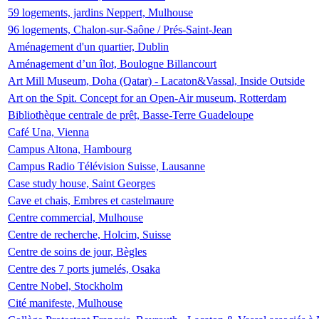
59 logements, jardins Neppert, Mulhouse
96 logements, Chalon-sur-Saône / Prés-Saint-Jean
Aménagement d'un quartier, Dublin
Aménagement d’un îlot, Boulogne Billancourt
Art Mill Museum, Doha (Qatar) - Lacaton&Vassal, Inside Outside
Art on the Spit. Concept for an Open-Air museum, Rotterdam
Bibliothèque centrale de prêt, Basse-Terre Guadeloupe
Café Una, Vienna
Campus Altona, Hambourg
Campus Radio Télévision Suisse, Lausanne
Case study house, Saint Georges
Cave et chais, Embres et castelmaure
Centre commercial, Mulhouse
Centre de recherche, Holcim, Suisse
Centre de soins de jour, Bègles
Centre des 7 ports jumelés, Osaka
Centre Nobel, Stockholm
Cité manifeste, Mulhouse