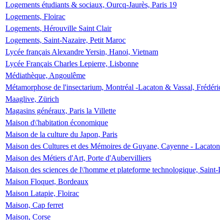
Logements étudiants & sociaux, Ourcq-Jaurès, Paris 19
Logements, Floirac
Logements, Hérouville Saint Clair
Logements, Saint-Nazaire, Petit Maroc
Lycée français Alexandre Yersin, Hanoi, Vietnam
Lycée Français Charles Lepierre, Lisbonne
Médiathèque, Angoulême
Métamorphose de l'insectarium, Montréal -Lacaton & Vassal, Frédéri
Maaglive, Zürich
Magasins généraux, Paris la Villette
Maison d\'habitation économique
Maison de la culture du Japon, Paris
Maison des Cultures et des Mémoires de Guyane, Cayenne - Lacaton
Maison des Métiers d'Art, Porte d'Aubervilliers
Maison des sciences de l\'homme et plateforme technologique, Saint
Maison Floquet, Bordeaux
Maison Latapie, Floirac
Maison, Cap ferret
Maison, Corse