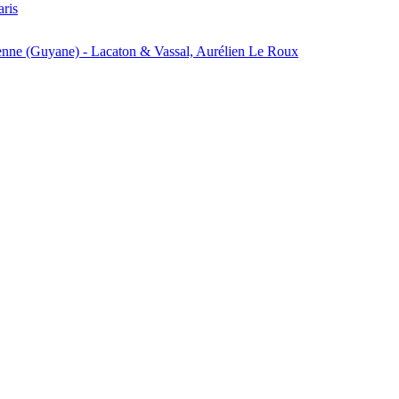
aris
enne (Guyane) - Lacaton & Vassal, Aurélien Le Roux