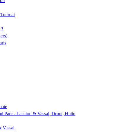
ion
, Tournai
13
ers)
aris
naie
nd Parc - Lacaton & Vassal, Druot, Hutin
& Vassal