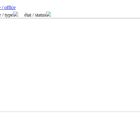
 / office
 / type
état / status