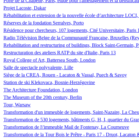
Porte de la Chapelle, Paris, étude pour l'aménagement et la densificat
Projet Lacoste, Dakar
Réhabilitation et extension de la nouvelle école d\'architecture LOCI
Réserves de la fondation Serralves, Porto
Résidence pour chercheurs, 107 logements, Cité Universitaire, Paris 
Radio Télévision Belge de la Communauté Française, Bruxelles (Rey
Rehabilitation and restructuring of buildings, Block Saint-Germain, P
Restructuration des ateliers RATP du site d'Italie, Paris 13
Royal College of Art, Battersea South, London
Salle de spectacle polyvalente, Lille
Siège de la CREA, Rouen - Lacaton & Vassal, Puech & Savoy
Station de ski Klekovaca, Bosnie-Herzégovine
The Architecture Foundation, London
The Museum of the 20th century, Berlin
Tour, Warsaw
Transformation d'un immeuble de logements, Saint-Nazaire, La Ches
Transformation de 530 logements, bâtiments G, H, I, quartier du Gra
Transformation de l\'immeuble Mail de Fontenay, La Courneuve
Transformation de la Tour Bois le Prêtre - Paris 17 - Druot, Lacaton 