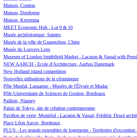
Maison, Coutras
Maison, Dordogne
Maison, Keremma
MEET Economic Hub - Lot 9 & 10
Musée archéologique, Saintes
Musée de la ville de Guangzhou, Chine
Musée du Louvres Lens
Museum of London Smithfield Market - Lacaton & Vassal with Pernil
NEW AARCH - Ecole d'Architecture, Aarhus Danemark
New Holland island competition
Nouvelles utilisations de la céraminque
Pôle Muséal, Lausanne - Musées de l'Élysée et Mudac
Pôle Universitaire de Sciences de Gestion, Bordeaux
Paillote, Niamey
Palais de Tokyo, site de création contemporaine
Pavillon de verre, Montréal - Lacaton & Vassal, Frédéric Druot arch
Place Léon Aucoc, Bordeaux
PLUS - Les grands ensembles de logements - Territoires d'exception 