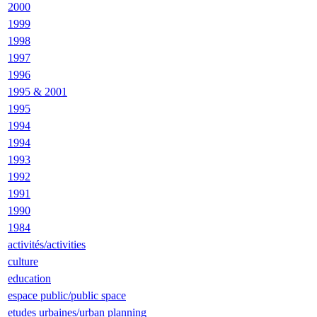
2000
1999
1998
1997
1996
1995 & 2001
1995
1994
1994
1993
1992
1991
1990
1984
activités/activities
culture
education
espace public/public space
etudes urbaines/urban planning