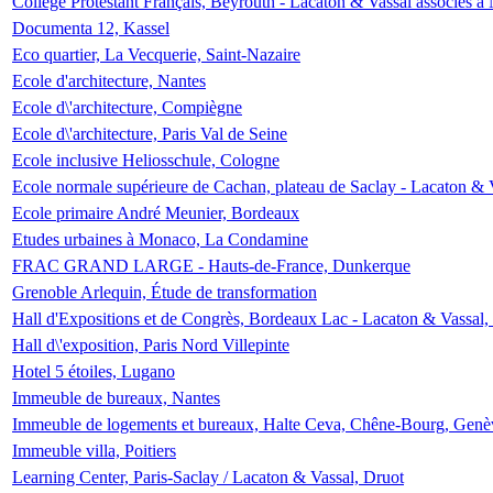
Collège Protestant Français, Beyrouth - Lacaton & Vassal associés à N
Documenta 12, Kassel
Eco quartier, La Vecquerie, Saint-Nazaire
Ecole d'architecture, Nantes
Ecole d\'architecture, Compiègne
Ecole d\'architecture, Paris Val de Seine
Ecole inclusive Heliosschule, Cologne
Ecole normale supérieure de Cachan, plateau de Saclay - Lacaton & 
Ecole primaire André Meunier, Bordeaux
Etudes urbaines à Monaco, La Condamine
FRAC GRAND LARGE - Hauts-de-France, Dunkerque
Grenoble Arlequin, Étude de transformation
Hall d'Expositions et de Congrès, Bordeaux Lac - Lacaton & Vassal
Hall d\'exposition, Paris Nord Villepinte
Hotel 5 étoiles, Lugano
Immeuble de bureaux, Nantes
Immeuble de logements et bureaux, Halte Ceva, Chêne-Bourg, Genè
Immeuble villa, Poitiers
Learning Center, Paris-Saclay / Lacaton & Vassal, Druot