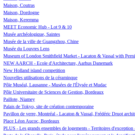
Maison, Coutras
Maison, Dordogne
Maison, Keremma
MEET Economic Hub - Lot 9 & 10
Musée archéologique, Saintes
Musée de la ville de Guangzhou, Chine
Musée du Louvres Lens
Museum of London Smithfield Market - Lacaton & Vassal with Pernil
NEW AARCH - Ecole d'Architecture, Aarhus Danemark
New Holland island competition
Nouvelles utilisations de la céraminque
Pôle Muséal, Lausanne - Musées de l'Élysée et Mudac
Pôle Universitaire de Sciences de Gestion, Bordeaux
Paillote, Niamey
Palais de Tokyo, site de création contemporaine
Pavillon de verre, Montréal - Lacaton & Vassal, Frédéric Druot arch
Place Léon Aucoc, Bordeaux
PLUS - Les grands ensembles de logements - Territoires d'exception 