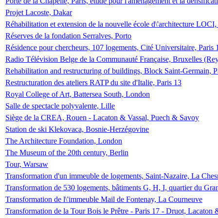
Porte de la Chapelle, Paris, étude pour l'aménagement et la densificat
Projet Lacoste, Dakar
Réhabilitation et extension de la nouvelle école d\'architecture LOCI
Réserves de la fondation Serralves, Porto
Résidence pour chercheurs, 107 logements, Cité Universitaire, Paris 
Radio Télévision Belge de la Communauté Française, Bruxelles (Rey
Rehabilitation and restructuring of buildings, Block Saint-Germain, P
Restructuration des ateliers RATP du site d'Italie, Paris 13
Royal College of Art, Battersea South, London
Salle de spectacle polyvalente, Lille
Siège de la CREA, Rouen - Lacaton & Vassal, Puech & Savoy
Station de ski Klekovaca, Bosnie-Herzégovine
The Architecture Foundation, London
The Museum of the 20th century, Berlin
Tour, Warsaw
Transformation d'un immeuble de logements, Saint-Nazaire, La Ches
Transformation de 530 logements, bâtiments G, H, I, quartier du Gra
Transformation de l\'immeuble Mail de Fontenay, La Courneuve
Transformation de la Tour Bois le Prêtre - Paris 17 - Druot, Lacaton 