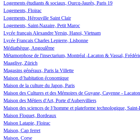
Logements étudiants & sociaux, Ourcq-Jaurès, Paris 19
Logements, Floirac
Logements, Hérouville Saint Clair
Logements, Saint-Nazaire, Petit Maroc
Lycée français Alexandre Yersin, Hanoi, Vietnam
Lycée Français Charles Lepierre, Lisbonne
Médiathèque, Angoulême
Métamorphose de l'insectarium, Montréal -Lacaton & Vassal, Frédéri
Maaglive, Zürich
Magasins généraux, Paris la Villette
Maison d\'habitation économique
Maison de la culture du Japon, Paris
Maison des Cultures et des Mémoires de Guyane, Cayenne - Lacaton
Maison des Métiers d'Art, Porte d'Aubervilliers
Maison des sciences de l\'homme et plateforme technologique, Saint
Maison Floquet, Bordeaux
Maison Latapie, Floirac
Maison, Cap ferret
Maison, Corse