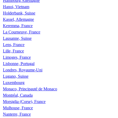
Hambourg Allemagne
Hanoi, Vietnam
Holderbank, Suisse
Kassel, Allemagne
Keremma, France
La Courneuve, France
Lausanne, Suisse
Lens, France
Lille, France
Limoges, France
Lisbonne, Portugal
Londres, Royaume-Uni
Lugano, Suisse
Luxembourg
Monaco, Principauté de Monaco
Montréal, Canada
Morsiglia (Corse), France
Mulhouse, France
Nanterre, France