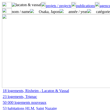
projets / projects
publications
agence
nom / name
Osaka, Japon
année / year
catégorie
18 logements, Rixheim - Lacaton & Vassal
23 logements, Trignac
50 000 logements nouveaux
53 habitations HLM, Saint Nazaire