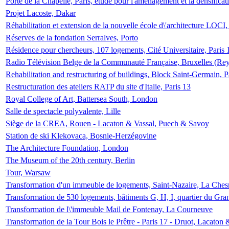
Porte de la Chapelle, Paris, étude pour l'aménagement et la densificat
Projet Lacoste, Dakar
Réhabilitation et extension de la nouvelle école d\'architecture LOCI
Réserves de la fondation Serralves, Porto
Résidence pour chercheurs, 107 logements, Cité Universitaire, Paris 
Radio Télévision Belge de la Communauté Française, Bruxelles (Rey
Rehabilitation and restructuring of buildings, Block Saint-Germain, P
Restructuration des ateliers RATP du site d'Italie, Paris 13
Royal College of Art, Battersea South, London
Salle de spectacle polyvalente, Lille
Siège de la CREA, Rouen - Lacaton & Vassal, Puech & Savoy
Station de ski Klekovaca, Bosnie-Herzégovine
The Architecture Foundation, London
The Museum of the 20th century, Berlin
Tour, Warsaw
Transformation d'un immeuble de logements, Saint-Nazaire, La Ches
Transformation de 530 logements, bâtiments G, H, I, quartier du Gra
Transformation de l\'immeuble Mail de Fontenay, La Courneuve
Transformation de la Tour Bois le Prêtre - Paris 17 - Druot, Lacaton 