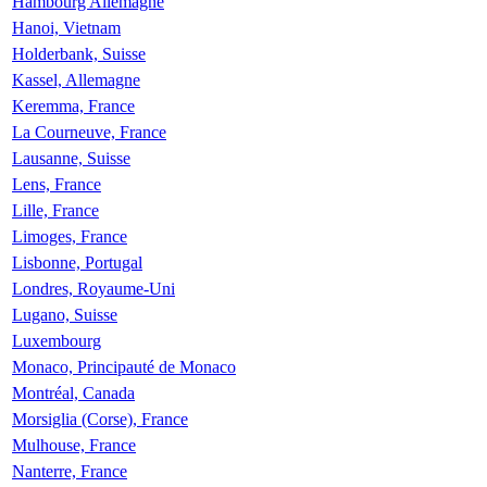
Hambourg Allemagne
Hanoi, Vietnam
Holderbank, Suisse
Kassel, Allemagne
Keremma, France
La Courneuve, France
Lausanne, Suisse
Lens, France
Lille, France
Limoges, France
Lisbonne, Portugal
Londres, Royaume-Uni
Lugano, Suisse
Luxembourg
Monaco, Principauté de Monaco
Montréal, Canada
Morsiglia (Corse), France
Mulhouse, France
Nanterre, France