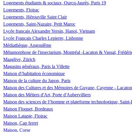
Logements étudiants & sociaux, Ourcq-Jaurès, Paris 19
Logements, Floirac
Logements, Hérouville Saint Clair
Logements, Saint-Nazaire, Petit Maroc
Lycée français Alexandre Yersin, Hanoi, Vietnam
Lycée Français Charles Lepierre, Lisbonne
Médiathèque, Angoulême
Métamorphose de l'insectarium, Montréal -Lacaton & Vassal, Frédéri
Maaglive, Zürich
Magasins généraux, Paris la Villette
Maison d\'habitation économique
Maison de la culture du Japon, Paris
Maison des Cultures et des Mémoires de Guyane, Cayenne - Lacaton
Maison des Métiers d'Art, Porte d'Aubervilliers
Maison des sciences de l\'homme et plateforme technologique, Saint
Maison Floquet, Bordeaux
Maison Latapie, Floirac
Maison, Cap ferret
Maison, Corse