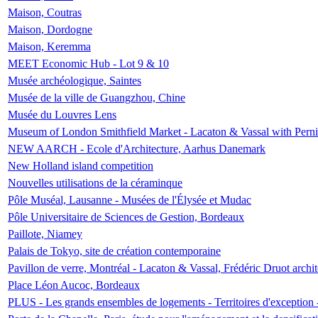
Maison, Coutras
Maison, Dordogne
Maison, Keremma
MEET Economic Hub - Lot 9 & 10
Musée archéologique, Saintes
Musée de la ville de Guangzhou, Chine
Musée du Louvres Lens
Museum of London Smithfield Market - Lacaton & Vassal with Pernil
NEW AARCH - Ecole d'Architecture, Aarhus Danemark
New Holland island competition
Nouvelles utilisations de la céraminque
Pôle Muséal, Lausanne - Musées de l'Élysée et Mudac
Pôle Universitaire de Sciences de Gestion, Bordeaux
Paillote, Niamey
Palais de Tokyo, site de création contemporaine
Pavillon de verre, Montréal - Lacaton & Vassal, Frédéric Druot arch
Place Léon Aucoc, Bordeaux
PLUS - Les grands ensembles de logements - Territoires d'exception 