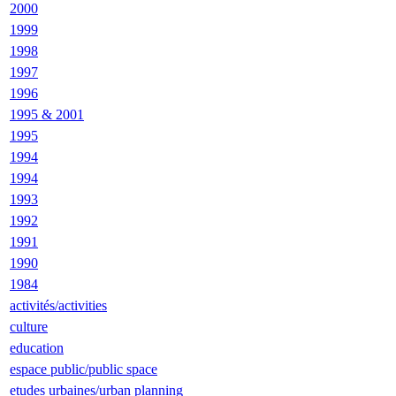
2000
1999
1998
1997
1996
1995 & 2001
1995
1994
1994
1993
1992
1991
1990
1984
activités/activities
culture
education
espace public/public space
etudes urbaines/urban planning