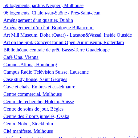
59 logements, jardins Neppert, Mulhouse
96 logements, Chalon-sur-Saône / Prés-Saint-Jean
Aménagement d'un quartier, Dublin
Aménagement d’un îlot, Boulogne Billancourt
Art Mill Museum, Doha (Qatar) - Lacaton&Vassal, Inside Outside
Art on the Spit. Concept for an Open-Air museum, Rotterdam
Bibliothèque centrale de prêt, Basse-Terre Guadeloupe
Café Una, Vienna
Campus Altona, Hambourg
Campus Radio Télévision Suisse, Lausanne
Case study house, Saint Georges
Cave et chais, Embres et castelmaure
Centre commercial, Mulhouse
Centre de recherche, Holcim, Suisse
Centre de soins de jour, Bègles
Centre des 7 ports jumelés, Osaka
Centre Nobel, Stockholm
Cité manifeste, Mulhouse