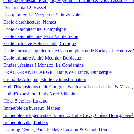
Collège Protestant Français, Beyrouth - Lacaton & Vassal associés à N
Documenta 12, Kassel
Eco quartier, La Vecquerie, Saint-Nazaire
Ecole d'architecture, Nantes
Ecole d\'architecture, Compiègne
Ecole d\'architecture, Paris Val de Seine
Ecole inclusive Heliosschule, Cologne
Ecole normale supérieure de Cachan, plateau de Saclay - Lacaton & 
Ecole primaire André Meunier, Bordeaux
Etudes urbaines à Monaco, La Condamine
FRAC GRAND LARGE - Hauts-de-France, Dunkerque
Grenoble Arlequin, Étude de transformation
Hall d'Expositions et de Congrès, Bordeaux Lac - Lacaton & Vassal
Hall d\'exposition, Paris Nord Villepinte
Hotel 5 étoiles, Lugano
Immeuble de bureaux, Nantes
Immeuble de logements et bureaux, Halte Ceva, Chêne-Bourg, Genè
Immeuble villa, Poitiers
Learning Center, Paris-Saclay / Lacaton & Vassal, Druot