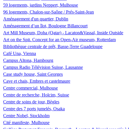
59 logements, jardins Neppert, Mulhouse
96 logements, Chalon-sur-Saône / Prés-Saint-Jean
Aménagement d'un quartier, Dublin
Aménagement d’un îlot, Boulogne Billancourt
Art Mill Museum, Doha (Qatar) - Lacaton&Vassal, Inside Outside
Art on the Spit. Concept for an Open-Air museum, Rotterdam
Bibliothèque centrale de prêt, Basse-Terre Guadeloupe
Café Una, Vienna
Campus Altona, Hambourg
Campus Radio Télévision Suisse, Lausanne
Case study house, Saint Georges
Cave et chais, Embres et castelmaure
Centre commercial, Mulhouse
Centre de recherche, Holcim, Suisse
Centre de soins de jour, Bègles
Centre des 7 ports jumelés, Osaka
Centre Nobel, Stockholm
Cité manifeste, Mulhouse