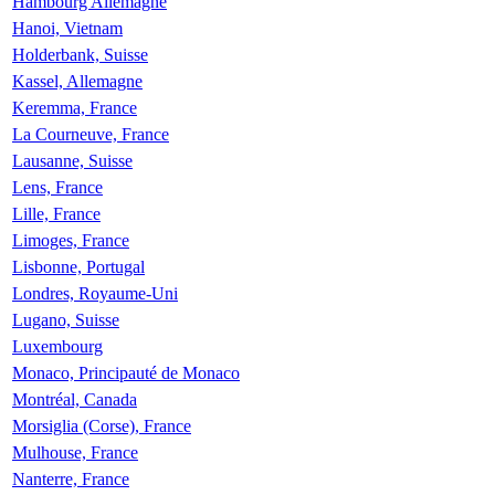
Hambourg Allemagne
Hanoi, Vietnam
Holderbank, Suisse
Kassel, Allemagne
Keremma, France
La Courneuve, France
Lausanne, Suisse
Lens, France
Lille, France
Limoges, France
Lisbonne, Portugal
Londres, Royaume-Uni
Lugano, Suisse
Luxembourg
Monaco, Principauté de Monaco
Montréal, Canada
Morsiglia (Corse), France
Mulhouse, France
Nanterre, France