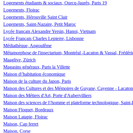
Logements étudiants & sociaux, Ourcq-Jaurès, Paris 19
Logements, Floirac
Logements, Hérouville Saint Clair
Logements, Saint-Nazaire, Petit Maroc
Lycée français Alexandre Yersin, Hanoi, Vietnam
Lycée Français Charles Lepierre, Lisbonne
Médiathèque, Angoulême
Métamorphose de l'insectarium, Montréal -Lacaton & Vassal, Frédéri
Maaglive, Zürich
Magasins généraux, Paris la Villette
Maison d\'habitation économique
Maison de la culture du Japon, Paris
Maison des Cultures et des Mémoires de Guyane, Cayenne - Lacaton
Maison des Métiers d'Art, Porte d'Aubervilliers
Maison des sciences de l\'homme et plateforme technologique, Saint
Maison Floquet, Bordeaux
Maison Latapie, Floirac
Maison, Cap ferret
Maison, Corse