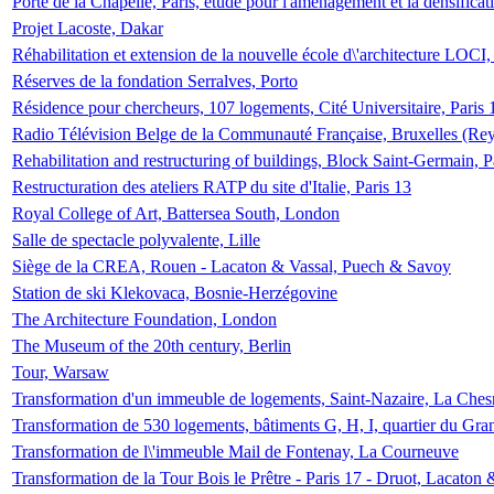
Porte de la Chapelle, Paris, étude pour l'aménagement et la densificat
Projet Lacoste, Dakar
Réhabilitation et extension de la nouvelle école d\'architecture LOCI
Réserves de la fondation Serralves, Porto
Résidence pour chercheurs, 107 logements, Cité Universitaire, Paris 
Radio Télévision Belge de la Communauté Française, Bruxelles (Rey
Rehabilitation and restructuring of buildings, Block Saint-Germain, P
Restructuration des ateliers RATP du site d'Italie, Paris 13
Royal College of Art, Battersea South, London
Salle de spectacle polyvalente, Lille
Siège de la CREA, Rouen - Lacaton & Vassal, Puech & Savoy
Station de ski Klekovaca, Bosnie-Herzégovine
The Architecture Foundation, London
The Museum of the 20th century, Berlin
Tour, Warsaw
Transformation d'un immeuble de logements, Saint-Nazaire, La Ches
Transformation de 530 logements, bâtiments G, H, I, quartier du Gra
Transformation de l\'immeuble Mail de Fontenay, La Courneuve
Transformation de la Tour Bois le Prêtre - Paris 17 - Druot, Lacaton 