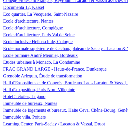
Collège Protestant Français, Beyrouth - Lacaton & Vassal associés à N
Documenta 12, Kassel
Eco quartier, La Vecquerie, Saint-Nazaire
Ecole d'architecture, Nantes
Ecole d\'architecture, Compiègne
Ecole d\'architecture, Paris Val de Seine
Ecole inclusive Heliosschule, Cologne
Ecole normale supérieure de Cachan, plateau de Saclay - Lacaton & 
Ecole primaire André Meunier, Bordeaux
Etudes urbaines à Monaco, La Condamine
FRAC GRAND LARGE - Hauts-de-France, Dunkerque
Grenoble Arlequin, Étude de transformation
Hall d'Expositions et de Congrès, Bordeaux Lac - Lacaton & Vassal
Hall d\'exposition, Paris Nord Villepinte
Hotel 5 étoiles, Lugano
Immeuble de bureaux, Nantes
Immeuble de logements et bureaux, Halte Ceva, Chêne-Bourg, Genè
Immeuble villa, Poitiers
Learning Center, Paris-Saclay / Lacaton & Vassal, Druot