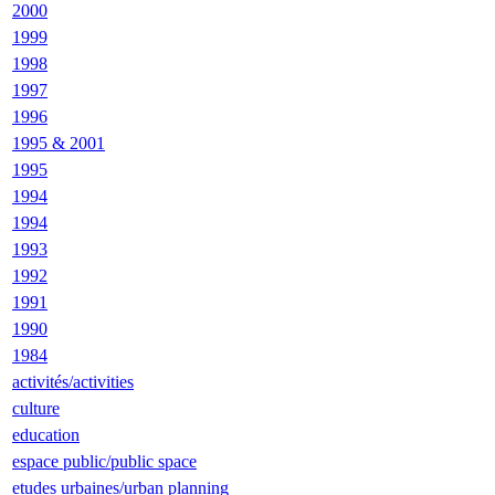
2000
1999
1998
1997
1996
1995 & 2001
1995
1994
1994
1993
1992
1991
1990
1984
activités/activities
culture
education
espace public/public space
etudes urbaines/urban planning