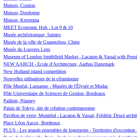
Maison, Coutras
Maison, Dordogne
Maison, Keremma
MEET Economic Hub - Lot 9 & 10
Musée archéologique, Saintes
Musée de la ville de Guangzhou, Chine
Musée du Louvres Lens
Museum of London Smithfield Market - Lacaton & Vassal with Pernil
NEW AARCH - Ecole d'Architecture, Aarhus Danemark
New Holland island competition
Nouvelles utilisations de la céraminque
Pôle Muséal, Lausanne - Musées de l'Élysée et Mudac
Pôle Universitaire de Sciences de Gestion, Bordeaux
Paillote, Niamey
Palais de Tokyo, site de création contemporaine
Pavillon de verre, Montréal - Lacaton & Vassal, Frédéric Druot arch
Place Léon Aucoc, Bordeaux
PLUS - Les grands ensembles de logements - Territoires d'exception 