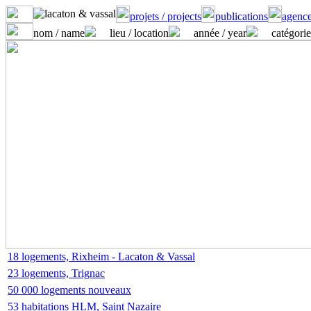
projets / projects
publications
agence
nom / name
lieu / location
année / year
catégorie
18 logements, Rixheim - Lacaton & Vassal
23 logements, Trignac
50 000 logements nouveaux
53 habitations HLM, Saint Nazaire