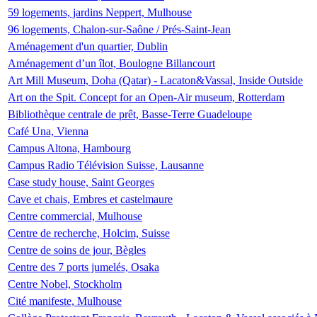
59 logements, jardins Neppert, Mulhouse
96 logements, Chalon-sur-Saône / Prés-Saint-Jean
Aménagement d'un quartier, Dublin
Aménagement d’un îlot, Boulogne Billancourt
Art Mill Museum, Doha (Qatar) - Lacaton&Vassal, Inside Outside
Art on the Spit. Concept for an Open-Air museum, Rotterdam
Bibliothèque centrale de prêt, Basse-Terre Guadeloupe
Café Una, Vienna
Campus Altona, Hambourg
Campus Radio Télévision Suisse, Lausanne
Case study house, Saint Georges
Cave et chais, Embres et castelmaure
Centre commercial, Mulhouse
Centre de recherche, Holcim, Suisse
Centre de soins de jour, Bègles
Centre des 7 ports jumelés, Osaka
Centre Nobel, Stockholm
Cité manifeste, Mulhouse