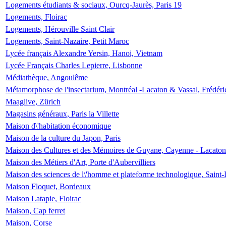
Logements étudiants & sociaux, Ourcq-Jaurès, Paris 19
Logements, Floirac
Logements, Hérouville Saint Clair
Logements, Saint-Nazaire, Petit Maroc
Lycée français Alexandre Yersin, Hanoi, Vietnam
Lycée Français Charles Lepierre, Lisbonne
Médiathèque, Angoulême
Métamorphose de l'insectarium, Montréal -Lacaton & Vassal, Frédéri
Maaglive, Zürich
Magasins généraux, Paris la Villette
Maison d\'habitation économique
Maison de la culture du Japon, Paris
Maison des Cultures et des Mémoires de Guyane, Cayenne - Lacaton
Maison des Métiers d'Art, Porte d'Aubervilliers
Maison des sciences de l\'homme et plateforme technologique, Saint
Maison Floquet, Bordeaux
Maison Latapie, Floirac
Maison, Cap ferret
Maison, Corse