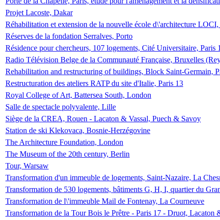
Porte de la Chapelle, Paris, étude pour l'aménagement et la densificat
Projet Lacoste, Dakar
Réhabilitation et extension de la nouvelle école d\'architecture LOCI
Réserves de la fondation Serralves, Porto
Résidence pour chercheurs, 107 logements, Cité Universitaire, Paris 
Radio Télévision Belge de la Communauté Française, Bruxelles (Rey
Rehabilitation and restructuring of buildings, Block Saint-Germain, P
Restructuration des ateliers RATP du site d'Italie, Paris 13
Royal College of Art, Battersea South, London
Salle de spectacle polyvalente, Lille
Siège de la CREA, Rouen - Lacaton & Vassal, Puech & Savoy
Station de ski Klekovaca, Bosnie-Herzégovine
The Architecture Foundation, London
The Museum of the 20th century, Berlin
Tour, Warsaw
Transformation d'un immeuble de logements, Saint-Nazaire, La Ches
Transformation de 530 logements, bâtiments G, H, I, quartier du Gra
Transformation de l\'immeuble Mail de Fontenay, La Courneuve
Transformation de la Tour Bois le Prêtre - Paris 17 - Druot, Lacaton 