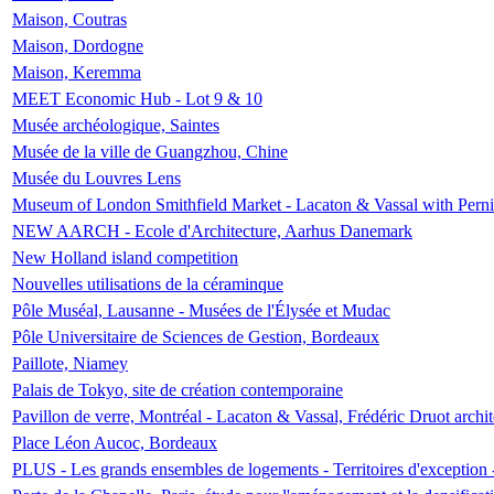
Maison, Coutras
Maison, Dordogne
Maison, Keremma
MEET Economic Hub - Lot 9 & 10
Musée archéologique, Saintes
Musée de la ville de Guangzhou, Chine
Musée du Louvres Lens
Museum of London Smithfield Market - Lacaton & Vassal with Pernil
NEW AARCH - Ecole d'Architecture, Aarhus Danemark
New Holland island competition
Nouvelles utilisations de la céraminque
Pôle Muséal, Lausanne - Musées de l'Élysée et Mudac
Pôle Universitaire de Sciences de Gestion, Bordeaux
Paillote, Niamey
Palais de Tokyo, site de création contemporaine
Pavillon de verre, Montréal - Lacaton & Vassal, Frédéric Druot arch
Place Léon Aucoc, Bordeaux
PLUS - Les grands ensembles de logements - Territoires d'exception 