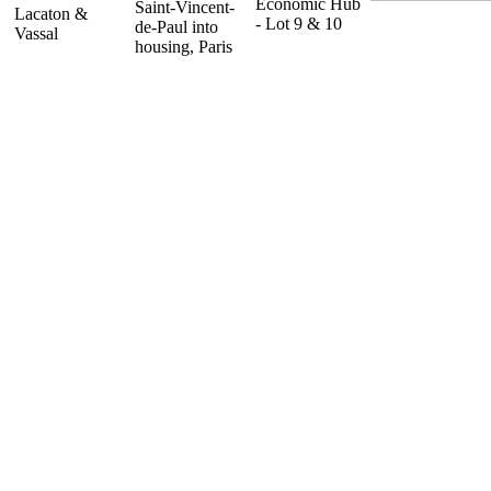
Economic Hub
Saint-Vincent-
Lacaton &
- Lot 9 & 10
de-Paul into
Vassal
housing, Paris