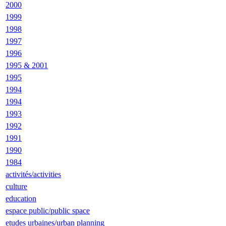
2000
1999
1998
1997
1996
1995 & 2001
1995
1994
1994
1993
1992
1991
1990
1984
activités/activities
culture
education
espace public/public space
etudes urbaines/urban planning