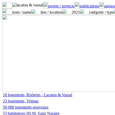
projets / projects
publications
agence
nom / name
lieu / location
2021
catégorie / type
18 logements, Rixheim - Lacaton & Vassal
23 logements, Trignac
50 000 logements nouveaux
53 habitations HLM, Saint Nazaire