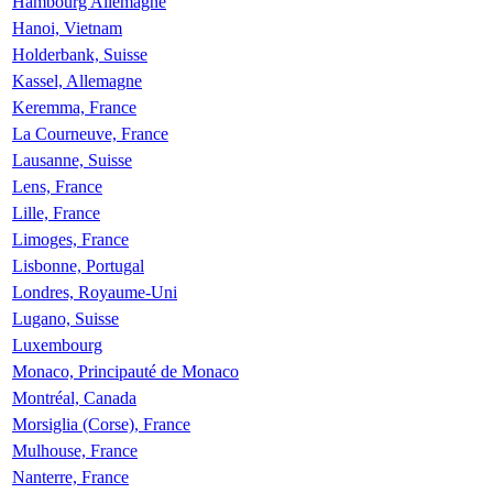
Hambourg Allemagne
Hanoi, Vietnam
Holderbank, Suisse
Kassel, Allemagne
Keremma, France
La Courneuve, France
Lausanne, Suisse
Lens, France
Lille, France
Limoges, France
Lisbonne, Portugal
Londres, Royaume-Uni
Lugano, Suisse
Luxembourg
Monaco, Principauté de Monaco
Montréal, Canada
Morsiglia (Corse), France
Mulhouse, France
Nanterre, France