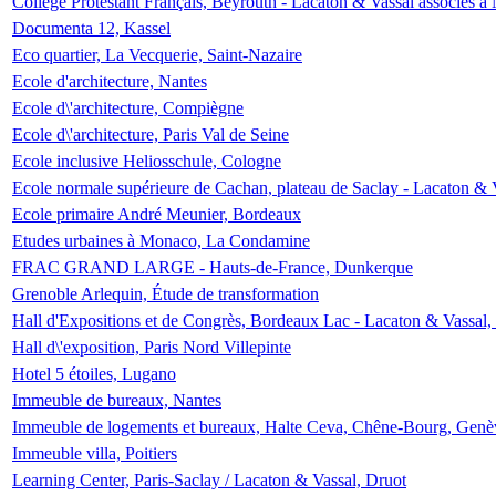
Collège Protestant Français, Beyrouth - Lacaton & Vassal associés à N
Documenta 12, Kassel
Eco quartier, La Vecquerie, Saint-Nazaire
Ecole d'architecture, Nantes
Ecole d\'architecture, Compiègne
Ecole d\'architecture, Paris Val de Seine
Ecole inclusive Heliosschule, Cologne
Ecole normale supérieure de Cachan, plateau de Saclay - Lacaton & 
Ecole primaire André Meunier, Bordeaux
Etudes urbaines à Monaco, La Condamine
FRAC GRAND LARGE - Hauts-de-France, Dunkerque
Grenoble Arlequin, Étude de transformation
Hall d'Expositions et de Congrès, Bordeaux Lac - Lacaton & Vassal
Hall d\'exposition, Paris Nord Villepinte
Hotel 5 étoiles, Lugano
Immeuble de bureaux, Nantes
Immeuble de logements et bureaux, Halte Ceva, Chêne-Bourg, Genè
Immeuble villa, Poitiers
Learning Center, Paris-Saclay / Lacaton & Vassal, Druot