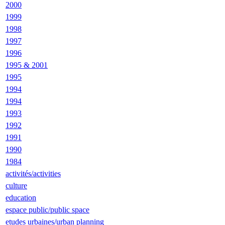
2000
1999
1998
1997
1996
1995 & 2001
1995
1994
1994
1993
1992
1991
1990
1984
activités/activities
culture
education
espace public/public space
etudes urbaines/urban planning