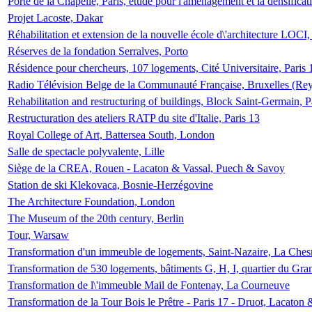
Porte de la Chapelle, Paris, étude pour l'aménagement et la densificat
Projet Lacoste, Dakar
Réhabilitation et extension de la nouvelle école d\'architecture LOCI
Réserves de la fondation Serralves, Porto
Résidence pour chercheurs, 107 logements, Cité Universitaire, Paris 
Radio Télévision Belge de la Communauté Française, Bruxelles (Rey
Rehabilitation and restructuring of buildings, Block Saint-Germain, P
Restructuration des ateliers RATP du site d'Italie, Paris 13
Royal College of Art, Battersea South, London
Salle de spectacle polyvalente, Lille
Siège de la CREA, Rouen - Lacaton & Vassal, Puech & Savoy
Station de ski Klekovaca, Bosnie-Herzégovine
The Architecture Foundation, London
The Museum of the 20th century, Berlin
Tour, Warsaw
Transformation d'un immeuble de logements, Saint-Nazaire, La Ches
Transformation de 530 logements, bâtiments G, H, I, quartier du Gra
Transformation de l\'immeuble Mail de Fontenay, La Courneuve
Transformation de la Tour Bois le Prêtre - Paris 17 - Druot, Lacaton 