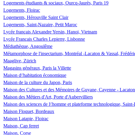
Logements étudiants & sociaux, Ourcq-Jaurès, Paris 19
Logements, Floirac
Logements, Hérouville Saint Clair
Logements, Saint-Nazaire, Petit Maroc
Lycée français Alexandre Yersin, Hanoi, Vietnam
Lycée Français Charles Lepierre, Lisbonne
Médiathèque, Angoulême
Métamorphose de l'insectarium, Montréal -Lacaton & Vassal, Frédéri
Maaglive, Zürich
Magasins généraux, Paris la Villette
Maison d\'habitation économique
Maison de la culture du Japon, Paris
Maison des Cultures et des Mémoires de Guyane, Cayenne - Lacaton
Maison des Métiers d'Art, Porte d'Aubervilliers
Maison des sciences de l\'homme et plateforme technologique, Saint
Maison Floquet, Bordeaux
Maison Latapie, Floirac
Maison, Cap ferret
Maison, Corse