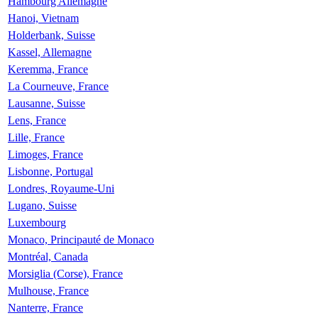
Hambourg Allemagne
Hanoi, Vietnam
Holderbank, Suisse
Kassel, Allemagne
Keremma, France
La Courneuve, France
Lausanne, Suisse
Lens, France
Lille, France
Limoges, France
Lisbonne, Portugal
Londres, Royaume-Uni
Lugano, Suisse
Luxembourg
Monaco, Principauté de Monaco
Montréal, Canada
Morsiglia (Corse), France
Mulhouse, France
Nanterre, France