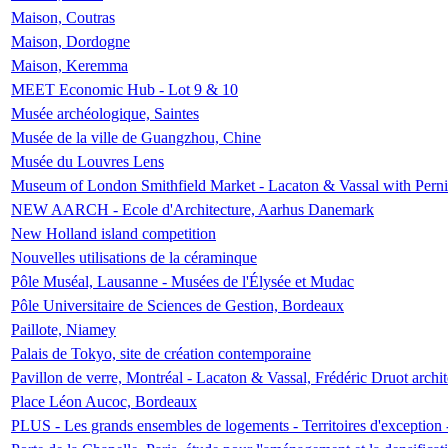
Maison, Coutras
Maison, Dordogne
Maison, Keremma
MEET Economic Hub - Lot 9 & 10
Musée archéologique, Saintes
Musée de la ville de Guangzhou, Chine
Musée du Louvres Lens
Museum of London Smithfield Market - Lacaton & Vassal with Pernil
NEW AARCH - Ecole d'Architecture, Aarhus Danemark
New Holland island competition
Nouvelles utilisations de la céraminque
Pôle Muséal, Lausanne - Musées de l'Élysée et Mudac
Pôle Universitaire de Sciences de Gestion, Bordeaux
Paillote, Niamey
Palais de Tokyo, site de création contemporaine
Pavillon de verre, Montréal - Lacaton & Vassal, Frédéric Druot arch
Place Léon Aucoc, Bordeaux
PLUS - Les grands ensembles de logements - Territoires d'exception 