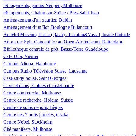
59 logements, jardins Neppert, Mulhouse
96 logements, Chalon-sur-Saône / Prés-Saint-Jean
Aménagement d'un quartier, Dublin
Aménagement d’un îlot, Boulogne Billancourt
Art Mill Museum, Doha (Qatar) - Lacaton&Vassal, Inside Outside
Art on the Spit. Concept for an Open-Air museum, Rotterdam
Bibliothèque centrale de prêt, Basse-Terre Guadeloupe
Café Una, Vienna
Campus Altona, Hambourg
Campus Radio Télévision Suisse, Lausanne
Case study house, Saint Georges
Cave et chais, Embres et castelmaure
Centre commercial, Mulhouse
Centre de recherche, Holcim, Suisse
Centre de soins de jour, Bègles
Centre des 7 ports jumelés, Osaka
Centre Nobel, Stockholm
Cité manifeste, Mulhouse