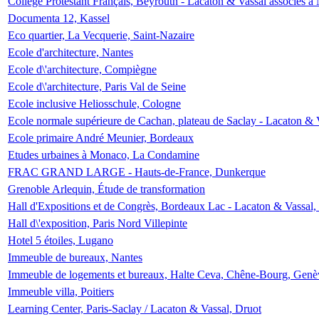
Collège Protestant Français, Beyrouth - Lacaton & Vassal associés à N
Documenta 12, Kassel
Eco quartier, La Vecquerie, Saint-Nazaire
Ecole d'architecture, Nantes
Ecole d\'architecture, Compiègne
Ecole d\'architecture, Paris Val de Seine
Ecole inclusive Heliosschule, Cologne
Ecole normale supérieure de Cachan, plateau de Saclay - Lacaton & 
Ecole primaire André Meunier, Bordeaux
Etudes urbaines à Monaco, La Condamine
FRAC GRAND LARGE - Hauts-de-France, Dunkerque
Grenoble Arlequin, Étude de transformation
Hall d'Expositions et de Congrès, Bordeaux Lac - Lacaton & Vassal
Hall d\'exposition, Paris Nord Villepinte
Hotel 5 étoiles, Lugano
Immeuble de bureaux, Nantes
Immeuble de logements et bureaux, Halte Ceva, Chêne-Bourg, Genè
Immeuble villa, Poitiers
Learning Center, Paris-Saclay / Lacaton & Vassal, Druot