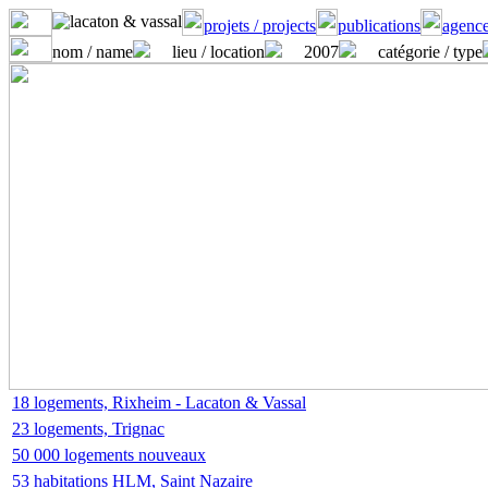
projets / projects
publications
agence
nom / name
lieu / location
2007
catégorie / type
18 logements, Rixheim - Lacaton & Vassal
23 logements, Trignac
50 000 logements nouveaux
53 habitations HLM, Saint Nazaire